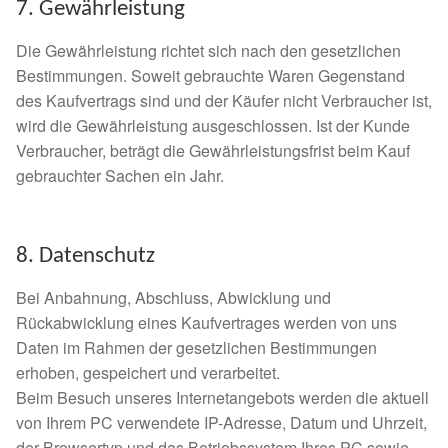
Glückliche Fellnasen
7. Gewährleistung
Die Gewährleistung richtet sich nach den gesetzlichen
Happy End Stories
Bestimmungen. Soweit gebrauchte Waren Gegenstand
des Kaufvertrags sind und der Käufer nicht Verbraucher ist,
Regenbogenbrücke
wird die Gewährleistung ausgeschlossen. Ist der Kunde
Verbraucher, beträgt die Gewährleistungsfrist beim Kauf
Aktuelles
gebrauchter Sachen ein Jahr.
SALVA News
8. Datenschutz
Reiseberichte
Bei Anbahnung, Abschluss, Abwicklung und
Rückabwicklung eines Kaufvertrages werden von uns
Kreativprojekte
Daten im Rahmen der gesetzlichen Bestimmungen
erhoben, gespeichert und verarbeitet.
Unsere Partnertierheime
Beim Besuch unseres Internetangebots werden die aktuell
von Ihrem PC verwendete IP-Adresse, Datum und Uhrzeit,
Partnertierheim La Linea in Spanien
der Browsertyp und das Betriebssystem Ihres PC sowie