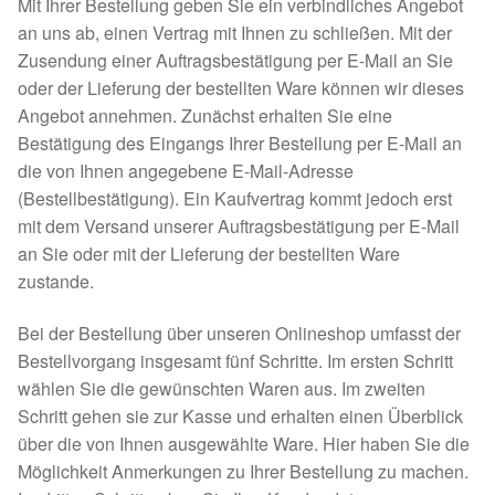
Mit Ihrer Bestellung geben Sie ein verbindliches Angebot
Expan
an uns ab, einen Vertrag mit Ihnen zu schließen. Mit der
Kontakt & Rechtliches
Aktuelle Spenden 2026
Zusendung einer Auftragsbestätigung per E-Mail an Sie
Expan
oder der Lieferung der bestellten Ware können wir dieses
Kontakt
Ihre/Eure Spenden – Januar bis Juni 2026
Angebot annehmen. Zunächst erhalten Sie eine
Bestätigung des Eingangs Ihrer Bestellung per E-Mail an
die von Ihnen angegebene E-Mail-Adresse
Satzung
Spenden 2025
(Bestellbestätigung). Ein Kaufvertrag kommt jedoch erst
mit dem Versand unserer Auftragsbestätigung per E-Mail
Datenschutzerklärung
Juli bis Dezember 2025
an Sie oder mit der Lieferung der bestellten Ware
zustande.
Impressum
Januar bis Juni 2025
Bei der Bestellung über unseren Onlineshop umfasst der
AGB
Spenden 2024
Bestellvorgang insgesamt fünf Schritte. Im ersten Schritt
wählen Sie die gewünschten Waren aus. Im zweiten
Facebook
Juli bis Dezember 2024
Schritt gehen sie zur Kasse und erhalten einen Überblick
über die von Ihnen ausgewählte Ware. Hier haben Sie die
Instagram
Januar bis Juni 2024
Möglichkeit Anmerkungen zu Ihrer Bestellung zu machen.