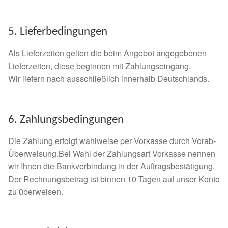
Sicherheitsgeschirr
5. Lieferbedingungen
Mittelmeerkrankheiten
Als Lieferzeiten gelten die beim Angebot angegebenen
Lieferzeiten, diese beginnen mit Zahlungseingang.
Leishmaniose
Wir liefern nach ausschließlich innerhalb Deutschlands.
Qualzucht bei Hunden
6. Zahlungsbedingungen
Sonderfarben bei Hunden
Die Zahlung erfolgt wahlweise per Vorkasse durch Vorab-
Zwingerhusten
Überweisung.Bei Wahl der Zahlungsart Vorkasse nennen
wir Ihnen die Bankverbindung in der Auftragsbestätigung.
Ablauf Adoption
Der Rechnungsbetrag ist binnen 10 Tagen auf unser Konto
zu überweisen.
Info Broschüre – SALVA Hundehilfe e.V.