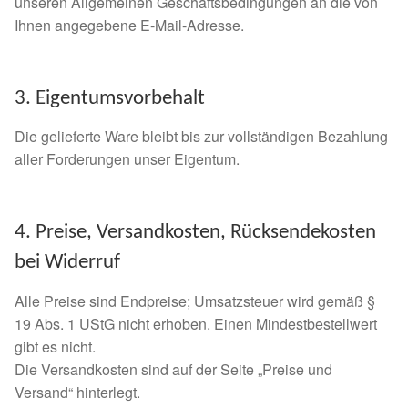
Fördermitgliedschaft
unseren Allgemeinen Geschäftsbedingungen an die von
Ihnen angegebene E-Mail-Adresse.
Tierschutz
3. Eigentumsvorbehalt
Auslandstierschutz
Die gelieferte Ware bleibt bis zur vollständigen Bezahlung
Schutzgebühr
aller Forderungen unser Eigentum.
Unsere Notnasen
4. Preise, Versandkosten, Rücksendekosten
Notnasen in Deutschland
bei Widerruf
Notnasen noch im Ausland
Alle Preise sind Endpreise; Umsatzsteuer wird gemäß §
19 Abs. 1 UStG nicht erhoben. Einen Mindestbestellwert
Notnasen mit Handicap
gibt es nicht.
Die Versandkosten sind auf der Seite „Preise und
Wichtige Gedanken vor der Adoption
Versand“ hinterlegt.