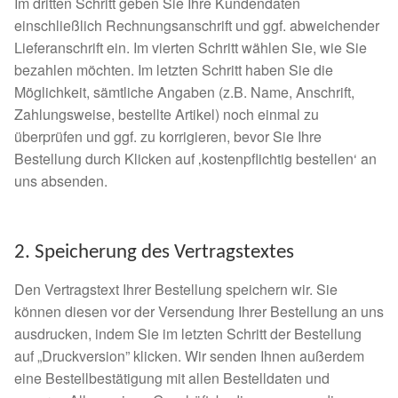
Im dritten Schritt geben Sie Ihre Kundendaten
Spenden 2023
einschließlich Rechnungsanschrift und ggf. abweichender
Lieferanschrift ein. Im vierten Schritt wählen Sie, wie Sie
bezahlen möchten. Im letzten Schritt haben Sie die
Juli bis Dezember 2023
Möglichkeit, sämtliche Angaben (z.B. Name, Anschrift,
Zahlungsweise, bestellte Artikel) noch einmal zu
Januar bis Juni 2023
überprüfen und ggf. zu korrigieren, bevor Sie Ihre
Bestellung durch Klicken auf ‚kostenpflichtig bestellen‘ an
Spenden 2022
uns absenden.
Juli bis Dezember 2022
2. Speicherung des Vertragstextes
Januar bis Juni 2022
Den Vertragstext Ihrer Bestellung speichern wir. Sie
Spenden 2021
können diesen vor der Versendung Ihrer Bestellung an uns
ausdrucken, indem Sie im letzten Schritt der Bestellung
Juli bis Dezember 2021
auf „Druckversion” klicken. Wir senden Ihnen außerdem
eine Bestellbestätigung mit allen Bestelldaten und