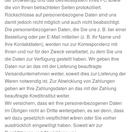
die von Ihnen betrachteten Seiten protokolliert.
Aktion „Hilfe La Linea“
Rückschlüsse auf personenbezogene Daten sind uns
damit jedoch nicht möglich und auch nicht beabsichtigt.
Updates „Hilfe La Linea“
Die personenbezogenen Daten, die Sie uns z. B. bei einer
Bestellung oder per E-Mail mitteilen (z. B. Ihr Name und
Partnertierheim in Bulgarien
Ihre Kontaktdaten), werden nur zur Korrespondenz mit
Ihnen und nur für den Zweck verarbeitet, zu dem Sie uns
Partnertierheim in Polen
die Daten zur Verfügung gestellt haben. Wir geben Ihre
Daten nur an das mit der Lieferung beauftragte
Versandunternehmen weiter, soweit dies zur Lieferung der
Waren notwendig ist. Zur Abwicklung von Zahlungen
geben wir Ihre Zahlungsdaten an das mit der Zahlung
beauftragte Kreditinstitut weiter.
Wir versichern, dass wir Ihre personenbezogenen Daten
im Übrigen nicht an Dritte weitergeben, es sei denn, dass
wir dazu gesetzlich verpflichtet wären oder Sie vorher
ausdrücklich eingewilligt haben. Soweit wir zur