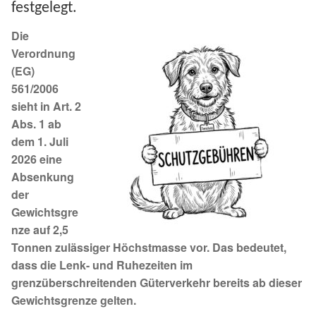
Expan
festgelegt.
Die
Fördermitgliedschaft
Aktuelle Spenden 2026
Verordnung
(EG)
Tierschutz
Ihre/Eure Spenden – Januar bis Juni 2026
561/2006
sieht in Art. 2
Auslandstierschutz
Spenden 2025
Abs. 1 ab
dem 1. Juli
Schutzgebühr
Juli bis Dezember 2025
2026 eine
Absenkung
Aktuelles
Januar bis Juni 2025
Expan
der
Gewichtsgre
Unsere Partnertierheime
Spenden 2024
Expan
nze auf 2,5
Tonnen zulässiger Höchstmasse vor. Das bedeutet,
Über uns
Juli bis Dezember 2024
dass die Lenk- und Ruhezeiten im
Expan
grenzüberschreitenden Güterverkehr bereits ab dieser
Zusammenarbeit
Januar bis Juni 2024
Gewichtsgrenze gelten.