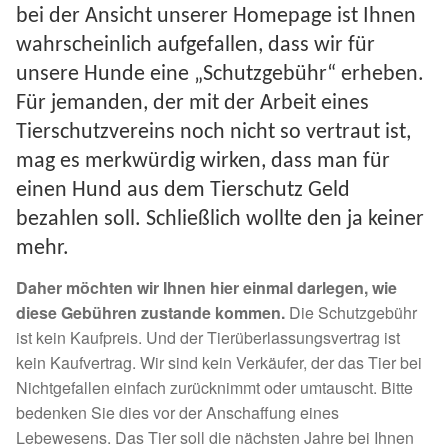
bei der Ansicht unserer Homepage ist Ihnen
Sicherheitsgeschirr
wahrscheinlich aufgefallen, dass wir für
unsere Hunde eine „Schutzgebühr“ erheben.
Mittelmeerkrankheiten
Für jemanden, der mit der Arbeit eines
Tierschutzvereins noch nicht so vertraut ist,
Leishmaniose
mag es merkwürdig wirken, dass man für
einen Hund aus dem Tierschutz Geld
Qualzucht bei Hunden
bezahlen soll. Schließlich wollte den ja keiner
Sonderfarben bei Hunden
mehr.
Daher möchten wir Ihnen hier einmal darlegen, wie
Zwingerhusten
diese Gebühren zustande kommen.
Die Schutzgebühr
ist kein Kaufpreis. Und der Tierüberlassungsvertrag ist
Ablauf Adoption
kein Kaufvertrag. Wir sind kein Verkäufer, der das Tier bei
Nichtgefallen einfach zurücknimmt oder umtauscht. Bitte
Info Broschüre – SALVA Hundehilfe e.V.
bedenken Sie dies vor der Anschaffung eines
Lebewesens. Das Tier soll die nächsten Jahre bei Ihnen