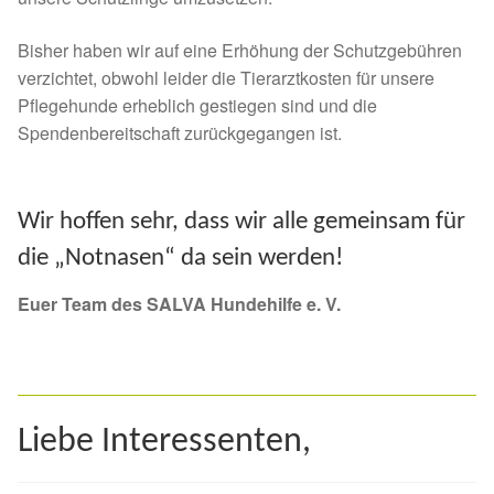
Fördermitgliedschaft
Bisher haben wir auf eine Erhöhung der Schutzgebühren
Tierschutz
verzichtet, obwohl leider die Tierarztkosten für unsere
Pflegehunde erheblich gestiegen sind und die
Auslandstierschutz
Spendenbereitschaft zurückgegangen ist.
Schutzgebühr
Wir hoffen sehr, dass wir alle gemeinsam für
Unsere Notnasen
die „Notnasen“ da sein werden!
Notnasen in Deutschland
Euer Team des SALVA Hundehilfe e. V.
Notnasen noch im Ausland
Notnasen mit Handicap
Liebe Interessenten,
Wichtige Gedanken vor der Adoption