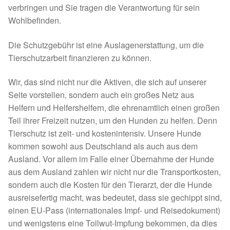
Glückliche Fellnasen
verbringen und Sie tragen die Verantwortung für sein
Wohlbefinden.
Happy End Stories
Die Schutzgebühr ist eine Auslagenerstattung, um die
Tierschutzarbeit finanzieren zu können.
Regenbogenbrücke
Wir, das sind nicht nur die Aktiven, die sich auf unserer
Aktuelles
Seite vorstellen, sondern auch ein großes Netz aus
Helfern und Helfershelfern, die ehrenamtlich einen großen
SALVA News
Teil ihrer Freizeit nutzen, um den Hunden zu helfen. Denn
Tierschutz ist zeit- und kostenintensiv. Unsere Hunde
Reiseberichte
kommen sowohl aus Deutschland als auch aus dem
Ausland. Vor allem im Falle einer Übernahme der Hunde
Kreativprojekte
aus dem Ausland zahlen wir nicht nur die Transportkosten,
sondern auch die Kosten für den Tierarzt, der die Hunde
Unsere Partnertierheime
ausreisefertig macht, was bedeutet, dass sie gechippt sind,
einen EU-Pass (internationales Impf- und Reisedokument)
Partnertierheim La Linea in Spanien
und wenigstens eine Tollwut-Impfung bekommen, da dies