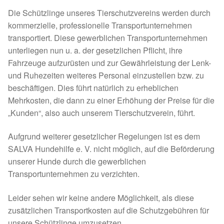
Die Schützlinge unseres Tierschutzvereins werden durch
Formulare
Spenden 2023
Expan
kommerzielle, professionelle Transportunternehmen
transportiert. Diese gewerblichen Transportunternehmen
Kontakt & Rechtliches
Juli bis Dezember 2023
Expan
unterliegen nun u. a. der gesetzlichen Pflicht, ihre
Fahrzeuge aufzurüsten und zur Gewährleistung der Lenk-
Facebook
Januar bis Juni 2023
und Ruhezeiten weiteres Personal einzustellen bzw. zu
beschäftigen. Dies führt natürlich zu erheblichen
Instagram
Spenden 2022
Mehrkosten, die dann zu einer Erhöhung der Preise für die
„Kunden“, also auch unserem Tierschutzverein, führt.
Juli bis Dezember 2022
Aufgrund weiterer gesetzlicher Regelungen ist es dem
Januar bis Juni 2022
SALVA Hundehilfe e. V. nicht möglich, auf die Beförderung
unserer Hunde durch die gewerblichen
Spenden 2021
Transportunternehmen zu verzichten.
Leider sehen wir keine andere Möglichkeit, als diese
Juli bis Dezember 2021
zusätzlichen Transportkosten auf die Schutzgebühren für
unsere Schützlinge umzusetzen.