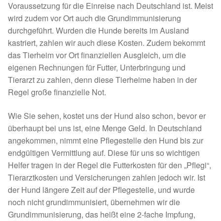
Voraussetzung für die Einreise nach Deutschland ist. Meist
Aktion „Hilfe La Linea“
wird zudem vor Ort auch die Grundimmunisierung
durchgeführt. Wurden die Hunde bereits im Ausland
kastriert, zahlen wir auch diese Kosten. Zudem bekommt
Updates „Hilfe La Linea“
das Tierheim vor Ort finanziellen Ausgleich, um die
eigenen Rechnungen für Futter, Unterbringung und
Partnertierheim in Bulgarien
Tierarzt zu zahlen, denn diese Tierheime haben in der
Regel große finanzielle Not.
Partnertierheim in Polen
Wie Sie sehen, kostet uns der Hund also schon, bevor er
überhaupt bei uns ist, eine Menge Geld. In Deutschland
angekommen, nimmt eine Pflegestelle den Hund bis zur
endgültigen Vermittlung auf. Diese für uns so wichtigen
Helfer tragen in der Regel die Futterkosten für den „Pflegi“,
Tierarztkosten und Versicherungen zahlen jedoch wir. Ist
der Hund längere Zeit auf der Pflegestelle, und wurde
noch nicht grundimmunisiert, übernehmen wir die
Grundimmunisierung, das heißt eine 2-fache Impfung,