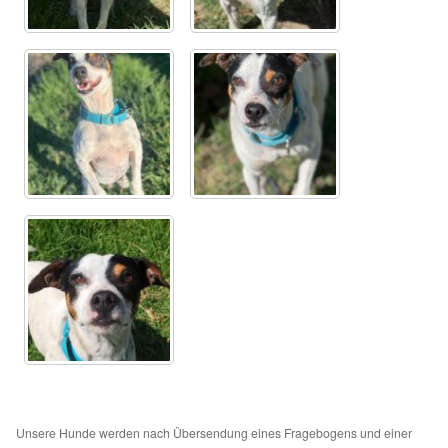
Sicherheitsgeschirr
Mittelmeerkrankheiten
Leishmaniose
Qualzucht bei Hunden
Sonderfarben bei Hunden
Zwingerhusten
Ablauf Adoption
Info Broschüre – SALVA Hundehilfe e.V.
Unsere Hunde werden nach Übersendung eines Fragebogens und einer