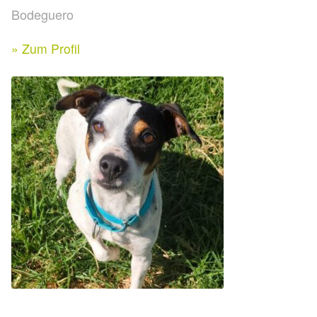
Expan
Bodeguero
Kontakt & Rechtliches
Aktuelle Spenden 2026
Expan
» Zum Profil
Facebook
Ihre/Eure Spenden – Januar bis Juni 2026
Instagram
Spenden 2025
Juli bis Dezember 2025
Januar bis Juni 2025
Spenden 2024
Juli bis Dezember 2024
Januar bis Juni 2024