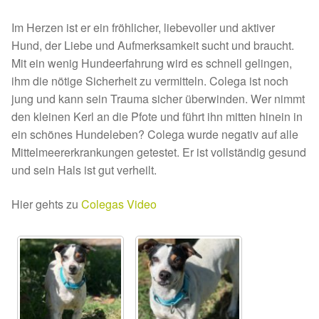
Fördermitgliedschaft
Im Herzen ist er ein fröhlicher, liebevoller und aktiver
Tierschutz
Hund, der Liebe und Aufmerksamkeit sucht und braucht.
Mit ein wenig Hundeerfahrung wird es schnell gelingen,
Auslandstierschutz
ihm die nötige Sicherheit zu vermitteln. Colega ist noch
jung und kann sein Trauma sicher überwinden. Wer nimmt
Schutzgebühr
den kleinen Kerl an die Pfote und führt ihn mitten hinein in
ein schönes Hundeleben? Colega wurde negativ auf alle
Mittelmeererkrankungen getestet. Er ist vollständig gesund
Unsere Notnasen
und sein Hals ist gut verheilt.
Notnasen in Deutschland
Hier gehts zu
Colegas Video
Notnasen noch im Ausland
Notnasen mit Handicap
Wichtige Gedanken vor der Adoption