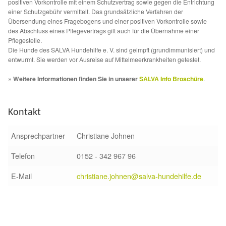
positiven Vorkontrolle mit einem Schutzvertrag sowie gegen die Entrichtung
Glückliche Fellnasen
einer Schutzgebühr vermittelt. Das grundsätzliche Verfahren der
Übersendung eines Fragebogens und einer positiven Vorkontrolle sowie
Happy End Stories
des Abschluss eines Pflegevertrags gilt auch für die Übernahme einer
Pflegestelle.
Die Hunde des SALVA Hundehilfe e. V. sind geimpft (grundimmunisiert) und
Regenbogenbrücke
entwurmt. Sie werden vor Ausreise auf Mittelmeerkrankheiten getestet.
» Weitere Informationen finden Sie in unserer
SALVA Info Broschüre
.
Aktuelles
SALVA News
Kontakt
Ansprechpartner
Christiane Johnen
Reiseberichte
Telefon
0152 - 342 967 96
Kreativprojekte
E-Mail
christiane.johnen@salva-hundehilfe.de
Unsere Partnertierheime
Partnertierheim La Linea in Spanien