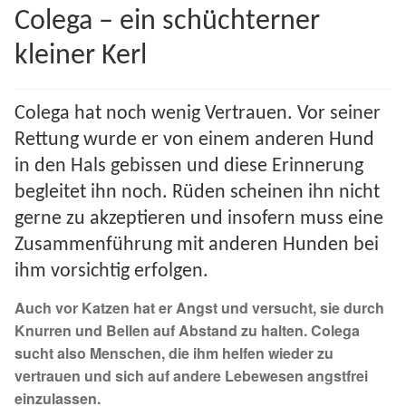
Colega – ein schüchterner
Spenden 2023
kleiner Kerl
Juli bis Dezember 2023
Colega hat noch wenig Vertrauen. Vor seiner
Januar bis Juni 2023
Rettung wurde er von einem anderen Hund
in den Hals gebissen und diese Erinnerung
Spenden 2022
begleitet ihn noch. Rüden scheinen ihn nicht
Juli bis Dezember 2022
gerne zu akzeptieren und insofern muss eine
Zusammenführung mit anderen Hunden bei
Januar bis Juni 2022
ihm vorsichtig erfolgen.
Auch vor Katzen hat er Angst und versucht, sie durch
Spenden 2021
Knurren und Bellen auf Abstand zu halten. Colega
sucht also Menschen, die ihm helfen wieder zu
Juli bis Dezember 2021
vertrauen und sich auf andere Lebewesen angstfrei
einzulassen.