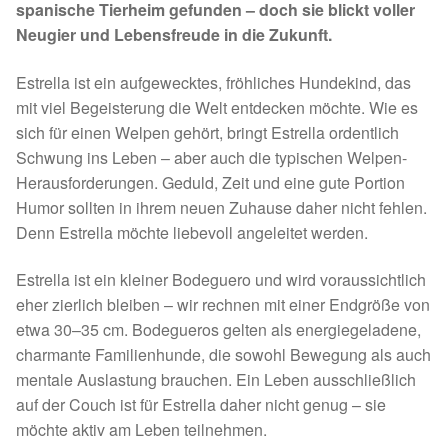
spanische Tierheim gefunden – doch sie blickt voller
Spenden 2023
Neugier und Lebensfreude in die Zukunft.
Juli bis Dezember 2023
Estrella ist ein aufgewecktes, fröhliches Hundekind, das
mit viel Begeisterung die Welt entdecken möchte. Wie es
sich für einen Welpen gehört, bringt Estrella ordentlich
Januar bis Juni 2023
Schwung ins Leben – aber auch die typischen Welpen-
Herausforderungen. Geduld, Zeit und eine gute Portion
Spenden 2022
Humor sollten in ihrem neuen Zuhause daher nicht fehlen.
Denn Estrella möchte liebevoll angeleitet werden.
Juli bis Dezember 2022
Estrella ist ein kleiner Bodeguero und wird voraussichtlich
Januar bis Juni 2022
eher zierlich bleiben – wir rechnen mit einer Endgröße von
etwa 30–35 cm. Bodegueros gelten als energiegeladene,
Spenden 2021
charmante Familienhunde, die sowohl Bewegung als auch
mentale Auslastung brauchen. Ein Leben ausschließlich
Juli bis Dezember 2021
auf der Couch ist für Estrella daher nicht genug – sie
möchte aktiv am Leben teilnehmen.