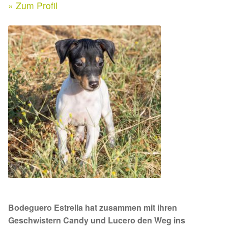
Expan
» Zum Profil
Kontakt & Rechtliches
Aktuelle Spenden 2026
Expan
Facebook
Ihre/Eure Spenden – Januar bis Juni 2026
Instagram
Spenden 2025
Juli bis Dezember 2025
Januar bis Juni 2025
Spenden 2024
Juli bis Dezember 2024
Bodeguero Estrella hat zusammen mit ihren
Januar bis Juni 2024
Geschwistern Candy und Lucero den Weg ins