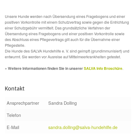
Fördermitgliedschaft
Tierschutz
Unsere Hunde werden nach Übersendung eines Fragebogens und einer
positiven Vorkontrolle mit einem Schutzvertrag sowie gegen die Entrichtung
einer Schutzgebühr vermittelt. Das grundsätzliche Verfahren der
Auslandstierschutz
Übersendung eines Fragebogens und einer positiven Vorkontrolle sowie
des Abschluss eines Pflegevertrags gilt auch für die Übernahme einer
Pflegestelle.
Schutzgebühr
Die Hunde des SALVA Hundehilfe e. V. sind geimpft (grundimmunisiert) und
entwurmt. Sie werden vor Ausreise auf Mittelmeerkrankheiten getestet.
Unsere Notnasen
» Weitere Informationen finden Sie in unserer
SALVA Info Broschüre
.
Notnasen in Deutschland
Kontakt
Notnasen noch im Ausland
Ansprechpartner
Sandra Dolling
Notnasen mit Handicap
Telefon
E-Mail
sandra.dolling@salva-hundehilfe.de
Wichtige Gedanken vor der Adoption