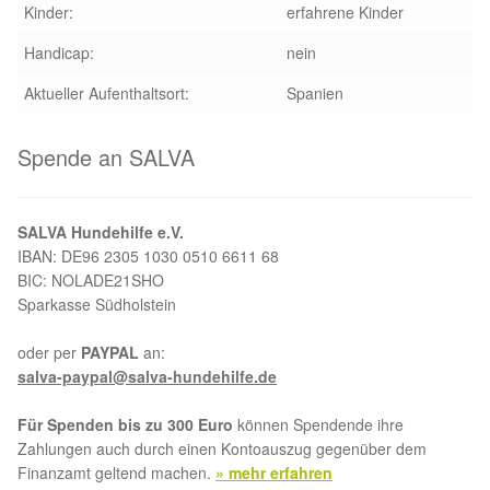
Kinder:
erfahrene Kinder
Aktion „Hilfe La Linea“
Handicap:
nein
Aktueller Aufenthaltsort:
Spanien
Updates „Hilfe La Linea“
Spende an SALVA
Partnertierheim in Bulgarien
Partnertierheim in Polen
SALVA Hundehilfe e.V.
IBAN: DE96 2305 1030 0510 6611 68
BIC: NOLADE21SHO
Sparkasse Südholstein
oder per
PAYPAL
an:
salva-paypal@salva-hundehilfe.de
Für Spenden bis zu 300 Euro
können Spendende ihre
Zahlungen auch durch einen Kontoauszug gegenüber dem
Finanzamt geltend machen.
» mehr erfahren