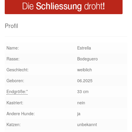
Glückliche Fellnasen
Happy End Stories
Profil
Regenbogenbrücke
Name:
Estrella
Aktuelles
Rasse:
Bodeguero
SALVA News
Geschlecht:
weiblich
Reiseberichte
Geboren:
06.2025
Endgröße:*
33 cm
Kreativprojekte
Kastriert:
nein
Unsere Partnertierheime
Andere Hunde:
ja
Katzen:
unbekannt
Partnertierheim La Linea in Spanien