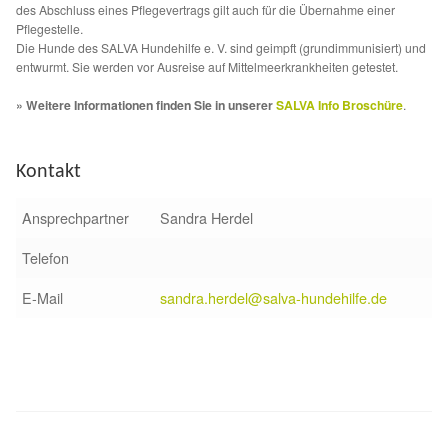
Fördermitgliedschaft
des Abschluss eines Pflegevertrags gilt auch für die Übernahme einer
Pflegestelle.
Die Hunde des SALVA Hundehilfe e. V. sind geimpft (grundimmunisiert) und
Tierschutz
entwurmt. Sie werden vor Ausreise auf Mittelmeerkrankheiten getestet.
» Weitere Informationen finden Sie in unserer
SALVA Info Broschüre
.
Auslandstierschutz
Schutzgebühr
Kontakt
Unsere Notnasen
Ansprechpartner
Sandra Herdel
Telefon
Notnasen in Deutschland
E-Mail
sandra.herdel@salva-hundehilfe.de
Notnasen noch im Ausland
Notnasen mit Handicap
Wichtige Gedanken vor der Adoption