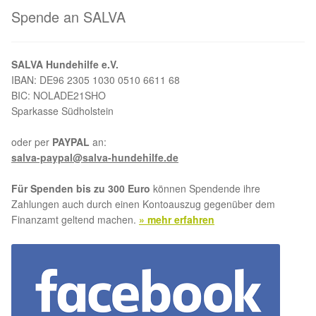
Spende an SALVA
Aktion „Hilfe La Linea“
Updates „Hilfe La Linea“
SALVA Hundehilfe e.V.
IBAN: DE96 2305 1030 0510 6611 68
BIC: NOLADE21SHO
Partnertierheim in Bulgarien
Sparkasse Südholstein
Partnertierheim in Polen
oder per
PAYPAL
an:
salva-paypal@salva-hundehilfe.de
Für Spenden bis zu 300 Euro
können Spendende ihre
Zahlungen auch durch einen Kontoauszug gegenüber dem
Finanzamt geltend machen.
» mehr erfahren