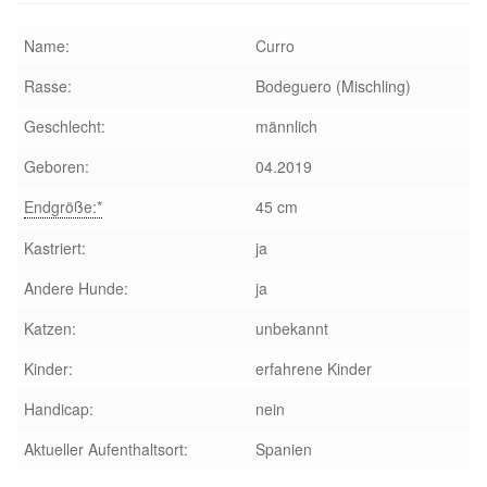
Glückliche Fellnasen
Name:
Curro
Happy End Stories
Rasse:
Bodeguero (Mischling)
Regenbogenbrücke
Geschlecht:
männlich
Geboren:
04.2019
Aktuelles
Endgröße:*
45 cm
SALVA News
Kastriert:
ja
Andere Hunde:
ja
Reiseberichte
Katzen:
unbekannt
Kreativprojekte
Kinder:
erfahrene Kinder
Handicap:
nein
Unsere Partnertierheime
Aktueller Aufenthaltsort:
Spanien
Partnertierheim La Linea in Spanien