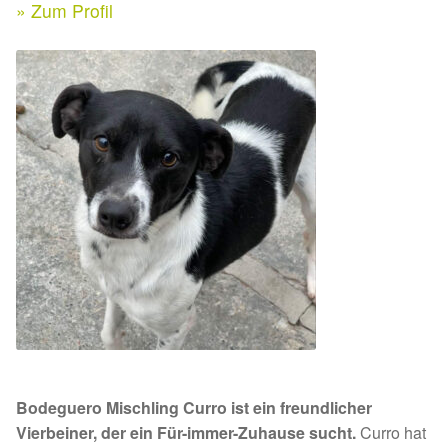
Expan
» Zum Profil
Kontakt & Rechtliches
Aktuelle Spenden 2026
Expan
Facebook
Ihre/Eure Spenden – Januar bis Juni 2026
Instagram
Spenden 2025
Juli bis Dezember 2025
Januar bis Juni 2025
Spenden 2024
Juli bis Dezember 2024
Bodeguero Mischling Curro ist ein freundlicher
Januar bis Juni 2024
Vierbeiner, der ein Für-immer-Zuhause sucht.
Curro hat