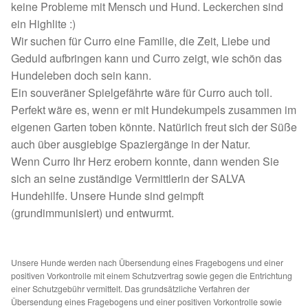
keine Probleme mit Mensch und Hund. Leckerchen sind
Spenden 2023
ein Highlite :)
Wir suchen für Curro eine Familie, die Zeit, Liebe und
Juli bis Dezember 2023
Geduld aufbringen kann und Curro zeigt, wie schön das
Hundeleben doch sein kann.
Januar bis Juni 2023
Ein souveräner Spielgefährte wäre für Curro auch toll.
Perfekt wäre es, wenn er mit Hundekumpels zusammen im
eigenen Garten toben könnte. Natürlich freut sich der Süße
Spenden 2022
auch über ausgiebige Spaziergänge in der Natur.
Wenn Curro Ihr Herz erobern konnte, dann wenden Sie
Juli bis Dezember 2022
sich an seine zuständige Vermittlerin der SALVA
Hundehilfe. Unsere Hunde sind geimpft
Januar bis Juni 2022
(grundimmunisiert) und entwurmt.
Spenden 2021
Unsere Hunde werden nach Übersendung eines Fragebogens und einer
Juli bis Dezember 2021
positiven Vorkontrolle mit einem Schutzvertrag sowie gegen die Entrichtung
einer Schutzgebühr vermittelt. Das grundsätzliche Verfahren der
Übersendung eines Fragebogens und einer positiven Vorkontrolle sowie