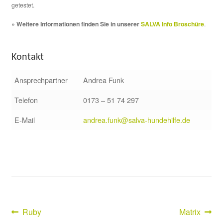
getestet.
» Weitere Informationen finden Sie in unserer
SALVA Info Broschüre
.
Kontakt
Ansprechpartner
Andrea Funk
Telefon
0173 – 51 74 297
E-Mail
andrea.funk@salva-hundehilfe.de
Vorheriger
Nächster
Ruby
Matrix
Beitragsnavigation