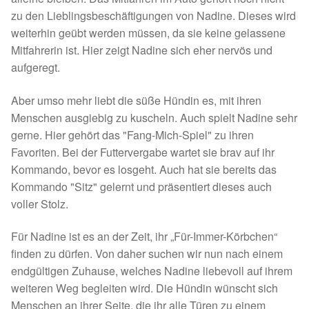
Fördermitgliedschaft
zu den Lieblingsbeschäftigungen von Nadine. Dieses wird
weiterhin geübt werden müssen, da sie keine gelassene
Tierschutz
Mitfahrerin ist. Hier zeigt Nadine sich eher nervös und
aufgeregt.
Auslandstierschutz
Aber umso mehr liebt die süße Hündin es, mit ihren
Schutzgebühr
Menschen ausgiebig zu kuscheln. Auch spielt Nadine sehr
gerne. Hier gehört das "Fang-Mich-Spiel" zu ihren
Unsere Notnasen
Favoriten. Bei der Futtervergabe wartet sie brav auf ihr
Kommando, bevor es losgeht. Auch hat sie bereits das
Notnasen in Deutschland
Kommando "Sitz" gelernt und präsentiert dieses auch
voller Stolz.
Notnasen noch im Ausland
Für Nadine ist es an der Zeit, ihr „Für-Immer-Körbchen“
finden zu dürfen. Von daher suchen wir nun nach einem
Notnasen mit Handicap
endgültigen Zuhause, welches Nadine liebevoll auf ihrem
weiteren Weg begleiten wird. Die Hündin wünscht sich
Wichtige Gedanken vor der Adoption
Menschen an ihrer Seite, die ihr alle Türen zu einem