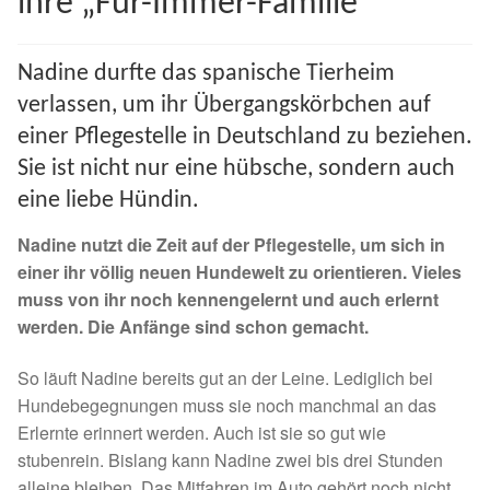
ihre „Für-Immer-Familie“
Spenden 2023
Nadine durfte das spanische Tierheim
Juli bis Dezember 2023
verlassen, um ihr Übergangskörbchen auf
einer Pflegestelle in Deutschland zu beziehen.
Januar bis Juni 2023
Sie ist nicht nur eine hübsche, sondern auch
eine liebe Hündin.
Spenden 2022
Nadine nutzt die Zeit auf der Pflegestelle, um sich in
Juli bis Dezember 2022
einer ihr völlig neuen Hundewelt zu orientieren. Vieles
muss von ihr noch kennengelernt und auch erlernt
Januar bis Juni 2022
werden. Die Anfänge sind schon gemacht.
Spenden 2021
So läuft Nadine bereits gut an der Leine. Lediglich bei
Hundebegegnungen muss sie noch manchmal an das
Erlernte erinnert werden. Auch ist sie so gut wie
Juli bis Dezember 2021
stubenrein. Bislang kann Nadine zwei bis drei Stunden
alleine bleiben. Das Mitfahren im Auto gehört noch nicht