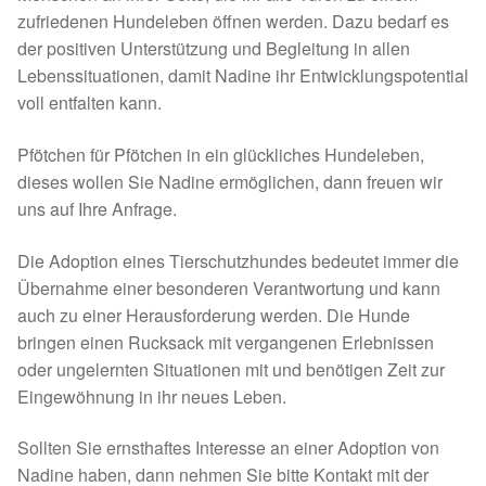
zufriedenen Hundeleben öffnen werden. Dazu bedarf es
Sicherheitsgeschirr
der positiven Unterstützung und Begleitung in allen
Lebenssituationen, damit Nadine ihr Entwicklungspotential
Mittelmeerkrankheiten
voll entfalten kann.
Leishmaniose
Pfötchen für Pfötchen in ein glückliches Hundeleben,
dieses wollen Sie Nadine ermöglichen, dann freuen wir
Qualzucht bei Hunden
uns auf Ihre Anfrage.
Die Adoption eines Tierschutzhundes bedeutet immer die
Sonderfarben bei Hunden
Übernahme einer besonderen Verantwortung und kann
auch zu einer Herausforderung werden. Die Hunde
Zwingerhusten
bringen einen Rucksack mit vergangenen Erlebnissen
oder ungelernten Situationen mit und benötigen Zeit zur
Ablauf Adoption
Eingewöhnung in ihr neues Leben.
Info Broschüre – SALVA Hundehilfe e.V.
Sollten Sie ernsthaftes Interesse an einer Adoption von
Nadine haben, dann nehmen Sie bitte Kontakt mit der