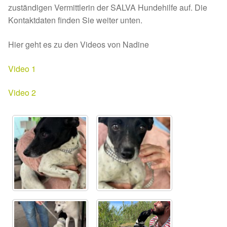
Glückliche Fellnasen
zuständigen Vermittlerin der SALVA Hundehilfe auf. Die
Kontaktdaten finden Sie weiter unten.
Happy End Stories
Hier geht es zu den Videos von Nadine
Regenbogenbrücke
Video 1
Aktuelles
Video 2
SALVA News
Reiseberichte
Kreativprojekte
Unsere Partnertierheime
Partnertierheim La Linea in Spanien