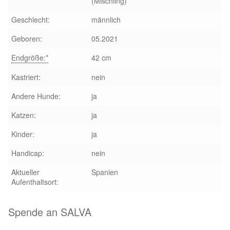
(Mischling)
Sicherheitsgeschirr
Geschlecht:
männlich
Geboren:
05.2021
Mittelmeerkrankheiten
Endgröße:*
42 cm
Leishmaniose
Kastriert:
nein
Andere Hunde:
ja
Qualzucht bei Hunden
Katzen:
ja
Sonderfarben bei Hunden
Kinder:
ja
Zwingerhusten
Handicap:
nein
Aktueller
Spanien
Ablauf Adoption
Aufenthaltsort:
Info Broschüre – SALVA Hundehilfe e.V.
Spende an SALVA