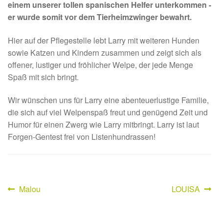
einem unserer tollen spanischen Helfer unterkommen -
Spenden 2023
er wurde somit vor dem Tierheimzwinger bewahrt.
Juli bis Dezember 2023
Hier auf der Pflegestelle lebt Larry mit weiteren Hunden
sowie Katzen und Kindern zusammen und zeigt sich als
offener, lustiger und fröhlicher Welpe, der jede Menge
Januar bis Juni 2023
Spaß mit sich bringt.
Spenden 2022
Wir wünschen uns für Larry eine abenteuerlustige Familie,
die sich auf viel Welpenspaß freut und genügend Zeit und
Juli bis Dezember 2022
Humor für einen Zwerg wie Larry mitbringt. Larry ist laut
Forgen-Gentest frei von Listenhundrassen!
Januar bis Juni 2022
Spenden 2021
Vorheriger
Nächster
Malou
LOUISA
Beitragsnavigation
Juli bis Dezember 2021
Beitrag:
Beitrag: