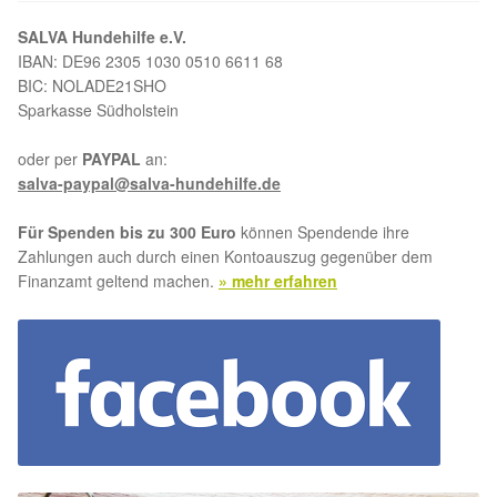
Glückliche Fellnasen
SALVA Hundehilfe e.V.
IBAN: DE96 2305 1030 0510 6611 68
Happy End Stories
BIC: NOLADE21SHO
Sparkasse Südholstein
Regenbogenbrücke
oder per
PAYPAL
an:
salva-paypal@salva-hundehilfe.de
Aktuelles
Für Spenden bis zu 300 Euro
können Spendende ihre
SALVA News
Zahlungen auch durch einen Kontoauszug gegenüber dem
Finanzamt geltend machen.
» mehr erfahren
Reiseberichte
Kreativprojekte
Unsere Partnertierheime
Partnertierheim La Linea in Spanien