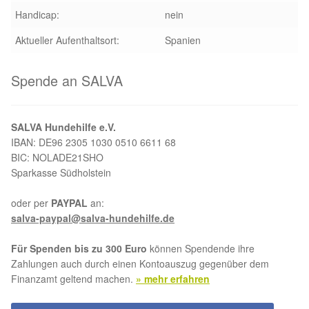
Handicap:
nein
Aktion „Hilfe La Linea“
Aktueller Aufenthaltsort:
Spanien
Updates „Hilfe La Linea“
Spende an SALVA
Partnertierheim in Bulgarien
SALVA Hundehilfe e.V.
Partnertierheim in Polen
IBAN: DE96 2305 1030 0510 6611 68
BIC: NOLADE21SHO
Sparkasse Südholstein
oder per
PAYPAL
an:
salva-paypal@salva-hundehilfe.de
Für Spenden bis zu 300 Euro
können Spendende ihre
Zahlungen auch durch einen Kontoauszug gegenüber dem
Finanzamt geltend machen.
» mehr erfahren