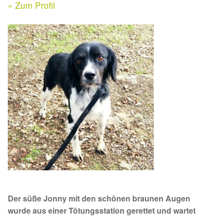
Expan
» Zum Profil
Kontakt & Rechtliches
Aktuelle Spenden 2026
Expan
Facebook
Ihre/Eure Spenden – Januar bis Juni 2026
Instagram
Spenden 2025
Juli bis Dezember 2025
Januar bis Juni 2025
Spenden 2024
Juli bis Dezember 2024
Der süße Jonny mit den schönen braunen Augen
Januar bis Juni 2024
wurde aus einer Tötungsstation gerettet und wartet