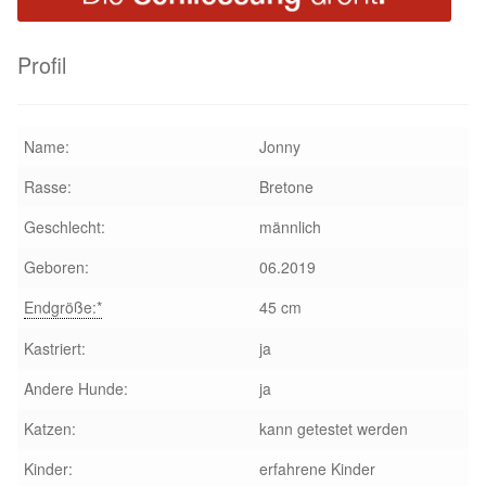
Glückliche Fellnasen
Profil
Happy End Stories
Regenbogenbrücke
Name:
Jonny
Aktuelles
Rasse:
Bretone
Geschlecht:
männlich
SALVA News
Geboren:
06.2019
Reiseberichte
Endgröße:*
45 cm
Kastriert:
ja
Kreativprojekte
Andere Hunde:
ja
Unsere Partnertierheime
Katzen:
kann getestet werden
Partnertierheim La Linea in Spanien
Kinder:
erfahrene Kinder