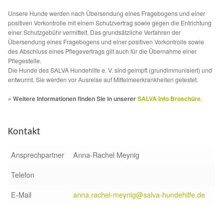
Fördermitgliedschaft
Unsere Hunde werden nach Übersendung eines Fragebogens und einer
positiven Vorkontrolle mit einem Schutzvertrag sowie gegen die Entrichtung
Tierschutz
einer Schutzgebühr vermittelt. Das grundsätzliche Verfahren der
Übersendung eines Fragebogens und einer positiven Vorkontrolle sowie
des Abschluss eines Pflegevertrags gilt auch für die Übernahme einer
Auslandstierschutz
Pflegestelle.
Die Hunde des SALVA Hundehilfe e. V. sind geimpft (grundimmunisiert) und
Schutzgebühr
entwurmt. Sie werden vor Ausreise auf Mittelmeerkrankheiten getestet.
» Weitere Informationen finden Sie in unserer
SALVA Info Broschüre
.
Unsere Notnasen
Kontakt
Notnasen in Deutschland
Ansprechpartner
Anna-Rachel Meynig
Notnasen noch im Ausland
Telefon
Notnasen mit Handicap
E-Mail
anna.rachel-meynig@salva-hundehilfe.de
Wichtige Gedanken vor der Adoption