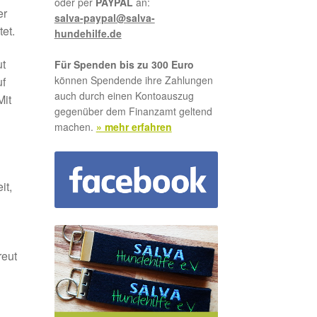
oder per
PAYPAL
an:
er
salva-paypal@salva-
et.
hundehilfe.de
ut
Für Spenden bis zu 300 Euro
können Spendende ihre Zahlungen
uf
auch durch einen Kontoauszug
Mit
gegenüber dem Finanzamt geltend
machen.
» mehr erfahren
it,
reut