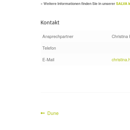
» Weitere Informationen finden Sie in unserer
SALVA I
Kontakt
Ansprechpartner
Christina
Telefon
E-Mail
christina
Vorheriger
Dune
Beitragsnavigation
Beitrag: