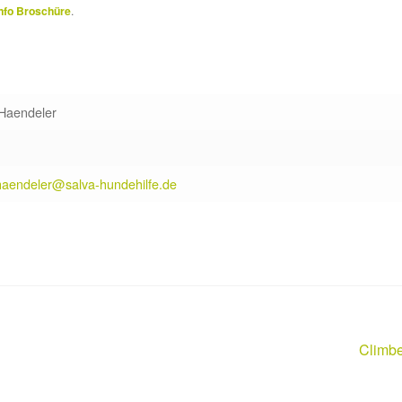
nfo Broschüre
.
 Haendeler
.haendeler@salva-hundehilfe.de
Nächst
Climbe
Beitrag