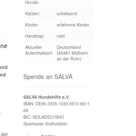
Hunde:
Katzen:
unbekannt
Kinder:
erfahrene Kinder
Handicap:
nein
ine
Aktueller
Deutschland
Aufenthaltsort:
(45481 Mülheim
an der Ruhr)
 und
und
Spende an SALVA
SALVA Hundehilfe e.V.
IBAN: DE96 2305 1030 0510 6611
.
68
k
BIC: NOLADE21SHO
Sparkasse Südholstein
 der