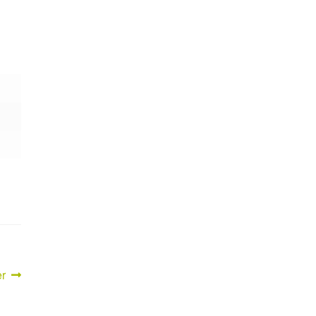
er
r
: