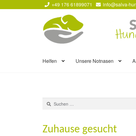
+49 176 61899071
info@salva-hun
Zur
Zum
Navigation
Inhalt
springen
springen
Helfen
Unsere Notnasen
A
Suchen
nach:
Zuhause gesucht