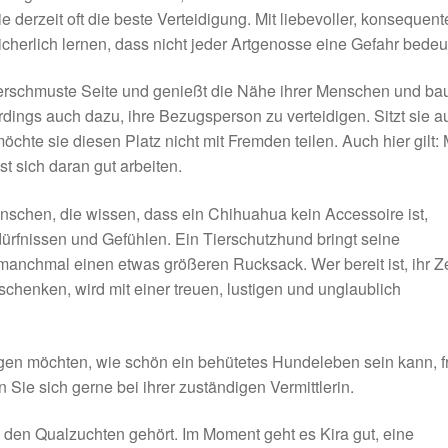
sie derzeit oft die beste Verteidigung. Mit liebevoller, konsequent
cherlich lernen, dass nicht jeder Artgenosse eine Gefahr bedeut
 verschmuste Seite und genießt die Nähe ihrer Menschen und ba
rdings auch dazu, ihre Bezugsperson zu verteidigen. Sitzt sie a
chte sie diesen Platz nicht mit Fremden teilen. Auch hier gilt: 
t sich daran gut arbeiten.
nschen, die wissen, dass ein Chihuahua kein Accessoire ist,
ürfnissen und Gefühlen. Ein Tierschutzhund bringt seine
anchmal einen etwas größeren Rucksack. Wer bereit ist, ihr Ze
schenken, wird mit einer treuen, lustigen und unglaublich
igen möchten, wie schön ein behütetes Hundeleben sein kann, f
 Sie sich gerne bei ihrer zuständigen Vermittlerin.
 den Qualzuchten gehört. Im Moment geht es Kira gut, eine