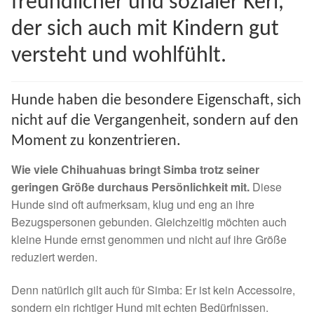
freundlicher und sozialer Kerl,
Spenden 2023
der sich auch mit Kindern gut
versteht und wohlfühlt.
Juli bis Dezember 2023
Januar bis Juni 2023
Hunde haben die besondere Eigenschaft, sich
nicht auf die Vergangenheit, sondern auf den
Spenden 2022
Moment zu konzentrieren.
Juli bis Dezember 2022
Wie viele Chihuahuas bringt Simba trotz seiner
geringen Größe durchaus Persönlichkeit mit.
Diese
Hunde sind oft aufmerksam, klug und eng an ihre
Januar bis Juni 2022
Bezugspersonen gebunden. Gleichzeitig möchten auch
kleine Hunde ernst genommen und nicht auf ihre Größe
Spenden 2021
reduziert werden.
Juli bis Dezember 2021
Denn natürlich gilt auch für Simba: Er ist kein Accessoire,
sondern ein richtiger Hund mit echten Bedürfnissen.