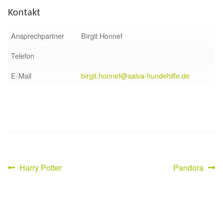
Kontakt
Sicherheitsgeschirr
Ansprechpartner
Birgit Honnef
Mittelmeerkrankheiten
Telefon
Leishmaniose
E-Mail
birgit.honnef@salva-hundehilfe.de
Qualzucht bei Hunden
Sonderfarben bei Hunden
Zwingerhusten
Vorheriger
Nächster
Harry Potter
Pandora
Beitragsnavigation
Ablauf Adoption
Beitrag:
Beitrag:
Info Broschüre – SALVA Hundehilfe e.V.