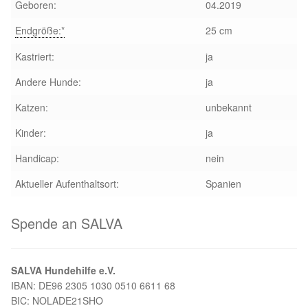
Geboren:
04.2019
Aktion „Hilfe La Linea“
Endgröße:*
25 cm
Kastriert:
ja
Updates „Hilfe La Linea“
Andere Hunde:
ja
Partnertierheim in Bulgarien
Katzen:
unbekannt
Kinder:
ja
Partnertierheim in Polen
Handicap:
nein
Aktueller Aufenthaltsort:
Spanien
Spende an SALVA
SALVA Hundehilfe e.V.
IBAN: DE96 2305 1030 0510 6611 68
BIC: NOLADE21SHO