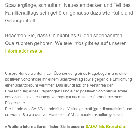
Fördermitgliedschaft
Spaziergänge, schnüffeln, Neues entdecken und Teil des
Familienalltags sein gehören genauso dazu wie Ruhe und
Tierschutz
Geborgenheit.
Auslandstierschutz
Beachten Sie, dass Chihuahuas zu den sogenannten
Qualzuchten gehören. Weitere Infos gibt es auf unserer
Schutzgebühr
Informationsseite.
Unsere Notnasen
Unsere Hunde werden nach Übersendung eines Fragebogens und einer
positiven Vorkontrolle mit einem Schutzvertrag sowie gegen die Entrichtung
Notnasen in Deutschland
einer Schutzgebühr vermittelt. Das grundsätzliche Verfahren der
Übersendung eines Fragebogens und einer positiven Vorkontrolle sowie
des Abschluss eines Pflegevertrags gilt auch für die Übernahme einer
Notnasen noch im Ausland
Pflegestelle.
Die Hunde des SALVA Hundehilfe e. V. sind geimpft (grundimmunisiert) und
entwurmt. Sie werden vor Ausreise auf Mittelmeerkrankheiten getestet.
Notnasen mit Handicap
» Weitere Informationen finden Sie in unserer
SALVA Info Broschüre
.
Wichtige Gedanken vor der Adoption