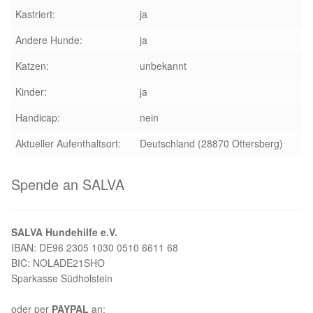
Kastriert:
ja
Aktion „Hilfe La Linea“
Andere Hunde:
ja
Updates „Hilfe La Linea“
Katzen:
unbekannt
Kinder:
ja
Partnertierheim in Bulgarien
Handicap:
nein
Partnertierheim in Polen
Aktueller Aufenthaltsort:
Deutschland (28870 Ottersberg)
Spende an SALVA
SALVA Hundehilfe e.V.
IBAN: DE96 2305 1030 0510 6611 68
BIC: NOLADE21SHO
Sparkasse Südholstein
oder per
PAYPAL
an: