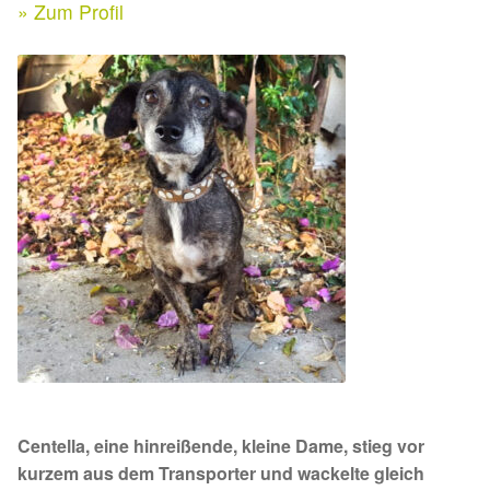
Expan
» Zum Profil
Kontakt & Rechtliches
Aktuelle Spenden 2026
Expan
Facebook
Ihre/Eure Spenden – Januar bis Juni 2026
Instagram
Spenden 2025
Juli bis Dezember 2025
Januar bis Juni 2025
Spenden 2024
Juli bis Dezember 2024
Centella, eine hinreißende, kleine Dame, stieg vor
Januar bis Juni 2024
kurzem aus dem Transporter und wackelte gleich