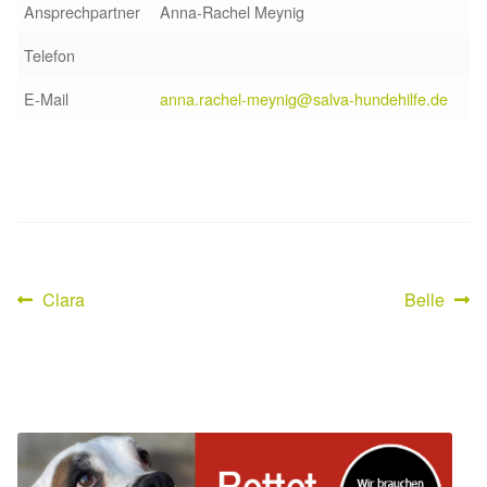
Ansprechpartner
Anna-Rachel Meynig
Sicherheitsgeschirr
Telefon
Mittelmeerkrankheiten
E-Mail
anna.rachel-meynig@salva-hundehilfe.de
Leishmaniose
Qualzucht bei Hunden
Sonderfarben bei Hunden
Vorheriger
Nächster
Clara
Belle
Beitragsnavigation
Zwingerhusten
Beitrag:
Beitrag:
Ablauf Adoption
Info Broschüre – SALVA Hundehilfe e.V.