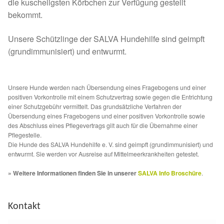
Fördermitgliedschaft
die kuscheligsten Körbchen zur Verfügung gestellt
bekommt.
Tierschutz
Unsere Schützlinge der SALVA Hundehilfe sind geimpft
(grundimmunisiert) und entwurmt.
Auslandstierschutz
Schutzgebühr
Unsere Hunde werden nach Übersendung eines Fragebogens und einer
positiven Vorkontrolle mit einem Schutzvertrag sowie gegen die Entrichtung
Unsere Notnasen
einer Schutzgebühr vermittelt. Das grundsätzliche Verfahren der
Übersendung eines Fragebogens und einer positiven Vorkontrolle sowie
des Abschluss eines Pflegevertrags gilt auch für die Übernahme einer
Notnasen in Deutschland
Pflegestelle.
Die Hunde des SALVA Hundehilfe e. V. sind geimpft (grundimmunisiert) und
entwurmt. Sie werden vor Ausreise auf Mittelmeerkrankheiten getestet.
Notnasen noch im Ausland
» Weitere Informationen finden Sie in unserer
SALVA Info Broschüre
.
Notnasen mit Handicap
Kontakt
Wichtige Gedanken vor der Adoption