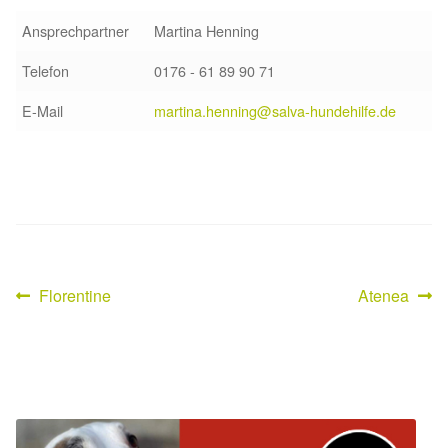
Ansprechpartner
Martina Henning
Telefon
0176 - 61 89 90 71
E-Mail
martina.henning@salva-hundehilfe.de
Vorheriger
Nächster
Florentine
Atenea
Beitragsnavigation
Beitrag:
Beitrag: