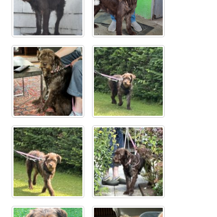
Glückliche Fellnasen
Happy End Stories
Regenbogenbrücke
Aktuelles
SALVA News
Reiseberichte
Kreativprojekte
Unsere Partnertierheime
Partnertierheim La Linea in Spanien