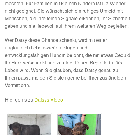
möchten. Für Familien mit kleinen Kindern ist Daisy eher
Sicherheitsgeschirr
nicht geeignet. Sie wünscht sich ein ruhiges Umfeld mit
Menschen, die ihre feinen Signale erkennen, ihr Sicherheit
Mittelmeerkrankheiten
geben und sie liebevoll auf ihrem weiteren Weg begleiten.
Wer Daisy diese Chance schenkt, wird mit einer
Leishmaniose
unglaublich liebenswerten, klugen und
entwicklungsfähigen Hündin belohnt, die mit etwas Geduld
Qualzucht bei Hunden
ihr Herz verschenkt und zu einer treuen Begleiterin fürs
Leben wird. Wenn Sie glauben, dass Daisy genau zu
Sonderfarben bei Hunden
Ihnen passt, melden Sie sich gerne bei ihrer zuständigen
Vermittlerin.
Zwingerhusten
Hier gehts zu
Daisys Video
Ablauf Adoption
Info Broschüre – SALVA Hundehilfe e.V.