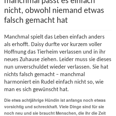
manchmal passt es einfach
Spenden 2023
nicht, obwohl niemand etwas
falsch gemacht hat
Juli bis Dezember 2023
Januar bis Juni 2023
Manchmal spielt das Leben einfach anders
als erhofft. Daisy durfte vor kurzem voller
Spenden 2022
Hoffnung das Tierheim verlassen und in ihr
neues Zuhause ziehen. Leider muss sie dieses
Juli bis Dezember 2022
nun unverschuldet wieder verlassen. Sie hat
nichts falsch gemacht – manchmal
Januar bis Juni 2022
harmoniert ein Rudel einfach nicht so, wie
Spenden 2021
man es sich gewünscht hat.
Die etwa achtjährige Hündin ist anfangs noch etwas
Juli bis Dezember 2021
vorsichtig und schreckhaft. Viele Dinge sind für sie
noch neu und sie braucht Menschen, die ihr die Zeit