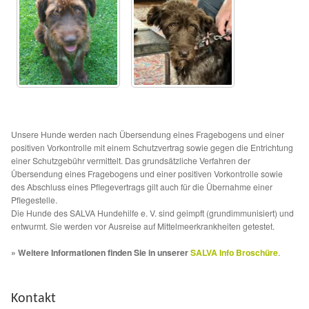
Aktion „Hilfe La Linea“
Updates „Hilfe La Linea“
Partnertierheim in Bulgarien
Partnertierheim in Polen
Unsere Hunde werden nach Übersendung eines Fragebogens und einer
positiven Vorkontrolle mit einem Schutzvertrag sowie gegen die Entrichtung
einer Schutzgebühr vermittelt. Das grundsätzliche Verfahren der
Übersendung eines Fragebogens und einer positiven Vorkontrolle sowie
des Abschluss eines Pflegevertrags gilt auch für die Übernahme einer
Pflegestelle.
Die Hunde des SALVA Hundehilfe e. V. sind geimpft (grundimmunisiert) und
entwurmt. Sie werden vor Ausreise auf Mittelmeerkrankheiten getestet.
» Weitere Informationen finden Sie in unserer
SALVA Info Broschüre
.
Kontakt