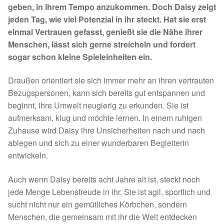
Fördermitgliedschaft
geben, in ihrem Tempo anzukommen. Doch Daisy zeigt
jeden Tag, wie viel Potenzial in ihr steckt. Hat sie erst
Tierschutz
einmal Vertrauen gefasst, genießt sie die Nähe ihrer
Menschen, lässt sich gerne streicheln und fordert
Auslandstierschutz
sogar schon kleine Spieleinheiten ein.
Draußen orientiert sie sich immer mehr an ihren vertrauten
Schutzgebühr
Bezugspersonen, kann sich bereits gut entspannen und
beginnt, ihre Umwelt neugierig zu erkunden. Sie ist
Unsere Notnasen
aufmerksam, klug und möchte lernen. In einem ruhigen
Zuhause wird Daisy ihre Unsicherheiten nach und nach
Notnasen in Deutschland
ablegen und sich zu einer wunderbaren Begleiterin
entwickeln.
Notnasen noch im Ausland
Auch wenn Daisy bereits acht Jahre alt ist, steckt noch
Notnasen mit Handicap
jede Menge Lebensfreude in ihr. Sie ist agil, sportlich und
sucht nicht nur ein gemütliches Körbchen, sondern
Wichtige Gedanken vor der Adoption
Menschen, die gemeinsam mit ihr die Welt entdecken