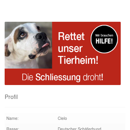
Glückliche Fellnasen
Happy End Stories
Regenbogenbrücke
Aktuelles
SALVA News
Reiseberichte
Kreativprojekte
Profil
Unsere Partnertierheime
Name:
Cielo
Partnertierheim La Linea in Spanien
Rasse:
Deutscher Schäferhund