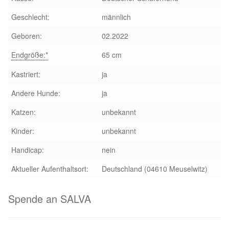
Geschlecht:
männlich
Aktion „Hilfe La Linea“
Geboren:
02.2022
Updates „Hilfe La Linea“
Endgröße:*
65 cm
Partnertierheim in Bulgarien
Kastriert:
ja
Andere Hunde:
ja
Partnertierheim in Polen
Katzen:
unbekannt
Kinder:
unbekannt
Handicap:
nein
Aktueller Aufenthaltsort:
Deutschland (04610 Meuselwitz)
Spende an SALVA