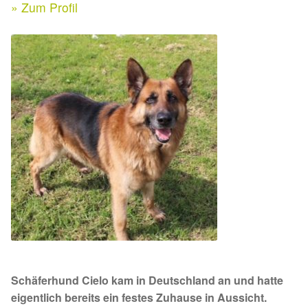
Expan
» Zum Profil
Kontakt & Rechtliches
Aktuelle Spenden 2026
Expan
Facebook
Ihre/Eure Spenden – Januar bis Juni 2026
Instagram
Spenden 2025
Juli bis Dezember 2025
Januar bis Juni 2025
Spenden 2024
Juli bis Dezember 2024
Schäferhund Cielo kam in Deutschland an und hatte
Januar bis Juni 2024
eigentlich bereits ein festes Zuhause in Aussicht.