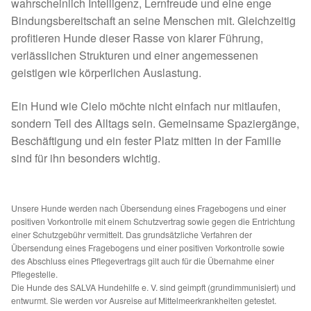
Fördermitgliedschaft
wahrscheinlich Intelligenz, Lernfreude und eine enge
Bindungsbereitschaft an seine Menschen mit. Gleichzeitig
profitieren Hunde dieser Rasse von klarer Führung,
Tierschutz
verlässlichen Strukturen und einer angemessenen
geistigen wie körperlichen Auslastung.
Auslandstierschutz
Ein Hund wie Cielo möchte nicht einfach nur mitlaufen,
Schutzgebühr
sondern Teil des Alltags sein. Gemeinsame Spaziergänge,
Beschäftigung und ein fester Platz mitten in der Familie
Unsere Notnasen
sind für ihn besonders wichtig.
Notnasen in Deutschland
Unsere Hunde werden nach Übersendung eines Fragebogens und einer
Notnasen noch im Ausland
positiven Vorkontrolle mit einem Schutzvertrag sowie gegen die Entrichtung
einer Schutzgebühr vermittelt. Das grundsätzliche Verfahren der
Übersendung eines Fragebogens und einer positiven Vorkontrolle sowie
Notnasen mit Handicap
des Abschluss eines Pflegevertrags gilt auch für die Übernahme einer
Pflegestelle.
Die Hunde des SALVA Hundehilfe e. V. sind geimpft (grundimmunisiert) und
Wichtige Gedanken vor der Adoption
entwurmt. Sie werden vor Ausreise auf Mittelmeerkrankheiten getestet.