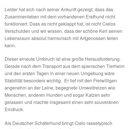
Spenden 2023
Leider hat sich nach seiner Ankunft gezeigt, dass das
Zusammenleben mit dem vorhandenen Ersthund nicht
Juli bis Dezember 2023
funktioniert. Dass es nicht geklappt hat, ist nicht Cielos
Verschulden und wir wissen, dass der schöne Kerl seinen
Lebensraum absolut harmonisch mit Artgenossen teilen
Januar bis Juni 2023
kann.
Spenden 2022
Dieser erneute Umbruch ist eine große Herausforderung.
Gerade nach dem Transport aus dem spanischen Tierheim
Juli bis Dezember 2022
und den ersten Tagen in einer neuen Umgebung wäre
Stabilität besonders wichtig. Er lief mit den Freiwilligen
Januar bis Juni 2022
angenehm an der Leine, begegnete Umweltreizen wie
Menschen, anderen Hunden und sogar Katzen sehr
Spenden 2021
gelassen und machte insgesamt einen sehr souveränen
Eindruck.
Juli bis Dezember 2021
Als Deutscher Schäferhund bringt Cielo rassetypisch