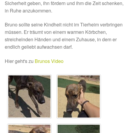
Sicherheit geben, ihn fördern und ihm die Zeit schenken,
Sicherheitsgeschirr
in Ruhe anzukommen.
Bruno sollte seine Kindheit nicht im Tierheim verbringen
Mittelmeerkrankheiten
müssen. Er träumt von einem warmen Körbchen,
streichelnden Händen und einem Zuhause, in dem er
Leishmaniose
endlich geliebt aufwachsen darf.
Qualzucht bei Hunden
Hier geht's zu
Brunos Video
Sonderfarben bei Hunden
Zwingerhusten
Ablauf Adoption
Info Broschüre – SALVA Hundehilfe e.V.