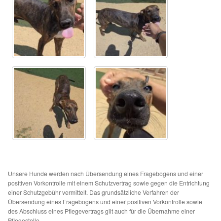
Glückliche Fellnasen
Happy End Stories
Regenbogenbrücke
Aktuelles
SALVA News
Reiseberichte
Kreativprojekte
Unsere Hunde werden nach Übersendung eines Fragebogens und einer
positiven Vorkontrolle mit einem Schutzvertrag sowie gegen die Entrichtung
Unsere Partnertierheime
einer Schutzgebühr vermittelt. Das grundsätzliche Verfahren der
Übersendung eines Fragebogens und einer positiven Vorkontrolle sowie
des Abschluss eines Pflegevertrags gilt auch für die Übernahme einer
Partnertierheim La Linea in Spanien
Pflegestelle.