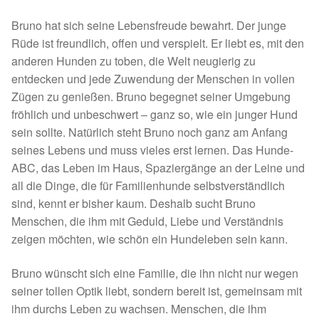
Fördermitgliedschaft
Bruno hat sich seine Lebensfreude bewahrt. Der junge
Tierschutz
Rüde ist freundlich, offen und verspielt. Er liebt es, mit den
anderen Hunden zu toben, die Welt neugierig zu
Auslandstierschutz
entdecken und jede Zuwendung der Menschen in vollen
Zügen zu genießen. Bruno begegnet seiner Umgebung
fröhlich und unbeschwert – ganz so, wie ein junger Hund
Schutzgebühr
sein sollte. Natürlich steht Bruno noch ganz am Anfang
seines Lebens und muss vieles erst lernen. Das Hunde-
Unsere Notnasen
ABC, das Leben im Haus, Spaziergänge an der Leine und
all die Dinge, die für Familienhunde selbstverständlich
Notnasen in Deutschland
sind, kennt er bisher kaum. Deshalb sucht Bruno
Menschen, die ihm mit Geduld, Liebe und Verständnis
Notnasen noch im Ausland
zeigen möchten, wie schön ein Hundeleben sein kann.
Notnasen mit Handicap
Bruno wünscht sich eine Familie, die ihn nicht nur wegen
seiner tollen Optik liebt, sondern bereit ist, gemeinsam mit
Wichtige Gedanken vor der Adoption
ihm durchs Leben zu wachsen. Menschen, die ihm