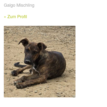
Expan
Galgo Mischling
Kontakt & Rechtliches
Aktuelle Spenden 2026
Expan
» Zum Profil
Facebook
Ihre/Eure Spenden – Januar bis Juni 2026
Instagram
Spenden 2025
Juli bis Dezember 2025
Januar bis Juni 2025
Spenden 2024
Juli bis Dezember 2024
Januar bis Juni 2024