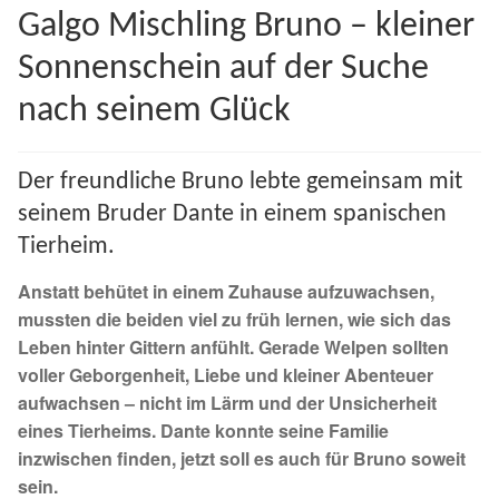
Galgo Mischling Bruno – kleiner
Spenden 2023
Sonnenschein auf der Suche
Juli bis Dezember 2023
nach seinem Glück
Januar bis Juni 2023
Der freundliche Bruno lebte gemeinsam mit
Spenden 2022
seinem Bruder Dante in einem spanischen
Tierheim.
Juli bis Dezember 2022
Anstatt behütet in einem Zuhause aufzuwachsen,
mussten die beiden viel zu früh lernen, wie sich das
Januar bis Juni 2022
Leben hinter Gittern anfühlt. Gerade Welpen sollten
voller Geborgenheit, Liebe und kleiner Abenteuer
Spenden 2021
aufwachsen – nicht im Lärm und der Unsicherheit
eines Tierheims. Dante konnte seine Familie
Juli bis Dezember 2021
inzwischen finden, jetzt soll es auch für Bruno soweit
sein.