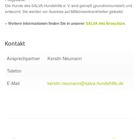
Die Hunde des SALVA Hundehilfe e. V. sind geimpft (grundimmunisiert) und
Aktion „Hilfe La Linea“
entwurmt. Sie werden vor Ausreise auf Mittelmeerkrankheiten getestet.
» Weitere Informationen finden Sie in unserer
SALVA Info Broschüre
.
Updates „Hilfe La Linea“
Partnertierheim in Bulgarien
Kontakt
Ansprechpartner
Kerstin Neumann
Partnertierheim in Polen
Telefon
E-Mail
kerstin.neumann@salva-hundehilfe.de