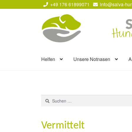
+49 176 61899071
info@salva-hun
Zur
Zum
Navigation
Inhalt
springen
springen
Helfen
Unsere Notnasen
A
Suchen
nach:
Vermittelt