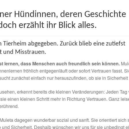
jener Hündinnen, deren Geschichte
ch erzählt ihr Blick alles.
n Tierheim abgegeben. Zurück blieb eine zutiefst
st und Misstrauen.
erst lernen, dass Menschen auch freundlich sein können.
Mul
nenlernen fröhlich entgegenläuft oder sofort Vertrauen fasst. Si
ucht zunächst einfach nur herauszufinden, ob sie in Sicherheit i
usehen, erkennt bereits die kleinen Veränderungen: Jeden Tag 
 sie einen kleinen Schritt mehr in Richtung Vertrauen. Ganz leis
erührend.
leta dagegen wunderbar sozial und sanft. Sie orientiert sich s
e und Sicherheit. Deshalb wünschen wir uns für sie unbedingt e