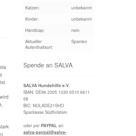
Katzen:
unbekannt
Kinder:
unbekannt
Handicap:
nein
Aktueller
Spanien
Aufenthaltsort:
Spende an SALVA
eta
e
st.
SALVA Hundehilfe e.V.
IBAN: DE96 2305 1030 0510 6611
wird
68
e,
BIC: NOLADE21SHO
Sparkasse Südholstein
oder per
PAYPAL
an:
tark
salva-paypal@salva-
in