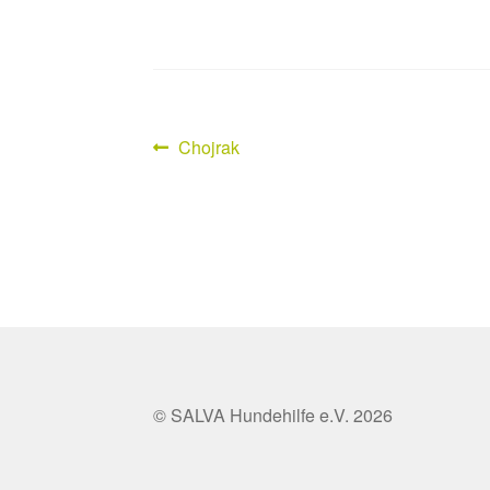
Vorheriger
Chojrak
Beitragsnavigation
Beitrag:
© SALVA Hundehilfe e.V. 2026