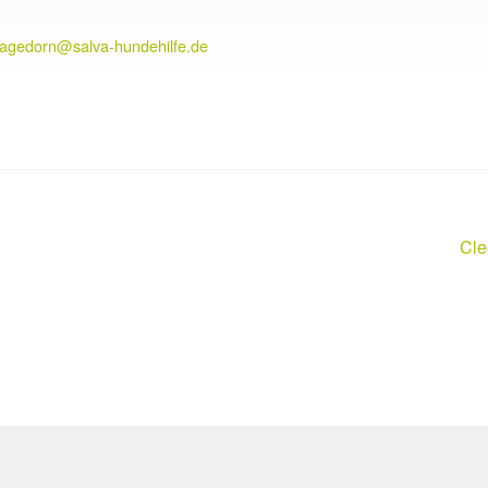
hagedorn@salva-hundehilfe.de
Näc
Cle
Bei