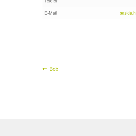
Telefon
E-Mail
saskia.
Vorheriger
Bob
Beitragsnavigation
Beitrag: