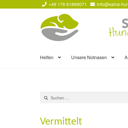
+49 176 61899071
info@salva-hun
Zur
Zum
Navigation
Inhalt
springen
springen
Helfen
Unsere Notnasen
A
Suchen
nach:
Vermittelt