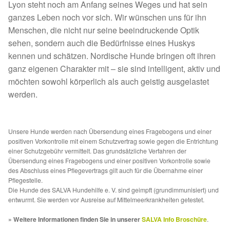
Fördermitgliedschaft
Lyon steht noch am Anfang seines Weges und hat sein
ganzes Leben noch vor sich. Wir wünschen uns für ihn
Tierschutz
Menschen, die nicht nur seine beeindruckende Optik
sehen, sondern auch die Bedürfnisse eines Huskys
kennen und schätzen. Nordische Hunde bringen oft ihren
Auslandstierschutz
ganz eigenen Charakter mit – sie sind intelligent, aktiv und
möchten sowohl körperlich als auch geistig ausgelastet
Schutzgebühr
werden.
Unsere Notnasen
Unsere Hunde werden nach Übersendung eines Fragebogens und einer
Notnasen in Deutschland
positiven Vorkontrolle mit einem Schutzvertrag sowie gegen die Entrichtung
einer Schutzgebühr vermittelt. Das grundsätzliche Verfahren der
Übersendung eines Fragebogens und einer positiven Vorkontrolle sowie
Notnasen noch im Ausland
des Abschluss eines Pflegevertrags gilt auch für die Übernahme einer
Pflegestelle.
Die Hunde des SALVA Hundehilfe e. V. sind geimpft (grundimmunisiert) und
Notnasen mit Handicap
entwurmt. Sie werden vor Ausreise auf Mittelmeerkrankheiten getestet.
Wichtige Gedanken vor der Adoption
» Weitere Informationen finden Sie in unserer
SALVA Info Broschüre
.