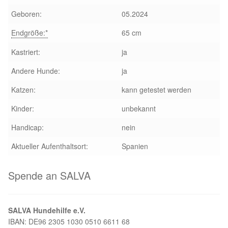
Geboren:
05.2024
Aktion „Hilfe La Linea“
Endgröße:*
65 cm
Updates „Hilfe La Linea“
Kastriert:
ja
Andere Hunde:
ja
Partnertierheim in Bulgarien
Katzen:
kann getestet werden
Partnertierheim in Polen
Kinder:
unbekannt
Handicap:
nein
Aktueller Aufenthaltsort:
Spanien
Spende an SALVA
SALVA Hundehilfe e.V.
IBAN: DE96 2305 1030 0510 6611 68