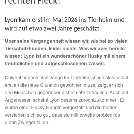
rechten Fleck!
Spenden 2023
Lyon kam erst im Mai 2026 ins Tierheim und
Juli bis Dezember 2023
wird auf etwa zwei Jahre geschätzt.
Januar bis Juni 2023
Über seine Vergangenheit wissen wir, wie bei so vielen
Tierschutzhunden, leider nichts. Was wir aber bereits
Spenden 2022
wissen: Lyon ist ein wunderschöner Husky mit einem
freundlichen und aufgeschlossenen Wesen.
Juli bis Dezember 2022
Obwohl er noch nicht lange im Tierheim ist und sich selbst
erst an die neue Situation gewöhnen muss, zeigt er sich
Januar bis Juni 2022
den Menschen gegenüber bisher sehr zutraulich. Auch mit
Artgenossen scheint Lyon bestens zurechtzukommen. Er
Spenden 2021
wurde einer Husky-Hündin vorgestellt und die beiden
verstehen sich so gut, dass sie mittlerweile problemlos
Juli bis Dezember 2021
einen Zwinger teilen.