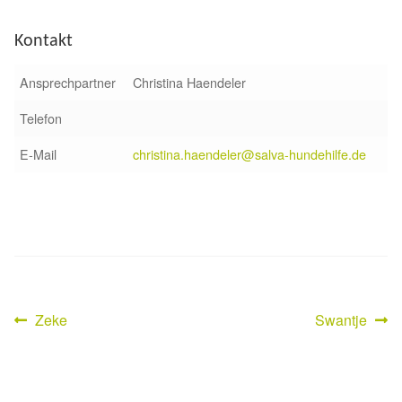
Sicherheitsgeschirr
Kontakt
Mittelmeerkrankheiten
Ansprechpartner
Christina Haendeler
Telefon
Leishmaniose
E-Mail
christina.haendeler@salva-hundehilfe.de
Qualzucht bei Hunden
Sonderfarben bei Hunden
Zwingerhusten
Ablauf Adoption
Vorheriger
Nächster
Zeke
Swantje
Beitragsnavigation
Beitrag:
Beitrag:
Info Broschüre – SALVA Hundehilfe e.V.