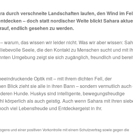
ra durch verschneite Landschaften laufen, den Wind im Fel
tdecken – doch statt nordischer Weite blickt Sahara aktue
rauf, endlich gesehen zu werden.
– warum, das wissen wir leider nicht. Was wir aber wissen: Sa
d liebevolle Seele, die den Kontakt zu Menschen sucht und mit ih
ohnten Umgebung zeigt sie sich zugänglich, freundlich und bereit
beeindruckende Optik mit – mit ihrem dichten Fell, der
Blick zieht sie alle in ihren Bann – sondern vermutlich auch 
deren Hunde. Huskys sind intelligente, bewegungsfreudige
hl körperlich als auch geistig. Auch wenn Sahara mit ihren sie
 noch viel Lebensfreude und Entdeckergeist in ihr.
ns und einer positiven Vorkontrolle mit einem Schutzvertrag sowie gegen die