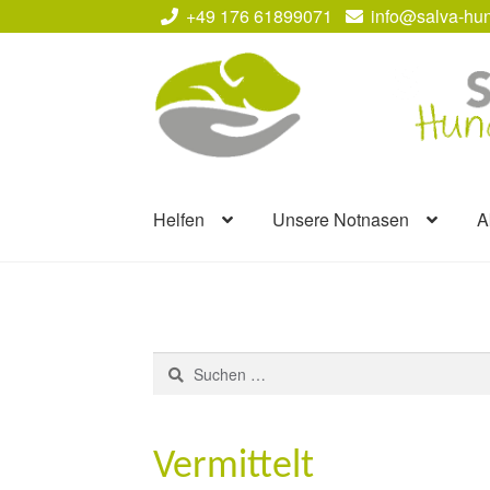
+49 176 61899071
info@salva-hun
Zur
Zum
Navigation
Inhalt
springen
springen
Helfen
Unsere Notnasen
A
Suchen
nach:
Vermittelt