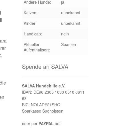
Andere Hunde:
ja
l
Katzen:
unbekannt
ll
Kinder:
unbekannt
Handicap:
nein
hara
Aktueller
Spanien
rer
Aufenthaltsort:
,
Spende an SALVA
die
SALVA Hundehilfe e.V.
IBAN: DE96 2305 1030 0510 6611
ben
68
BIC: NOLADE21SHO
Sparkasse Südholstein
oder per
PAYPAL
an: