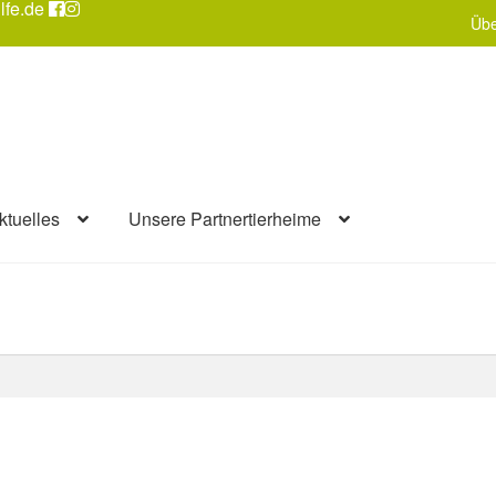
lfe.de
Übe
ktuelles
Unsere Partnertierheime