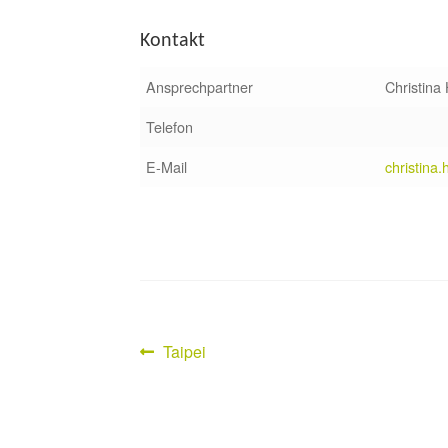
Kontakt
Ansprechpartner
Christina
Telefon
E-Mail
christina
Vorheriger
Taipei
Beitragsnavigation
Beitrag: