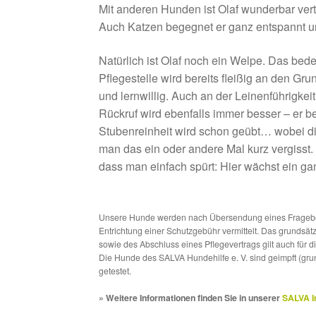
Mit anderen Hunden ist Olaf wunderbar vert
Auch Katzen begegnet er ganz entspannt und K
Natürlich ist Olaf noch ein Welpe. Das bedeu
Pflegestelle wird bereits fleißig an den G
und lernwillig. Auch an der Leinenführigkei
Rückruf wird ebenfalls immer besser – er 
Stubenreinheit wird schon geübt… wobei d
man das ein oder andere Mal kurz vergisst. 
dass man einfach spürt: Hier wächst ein ga
Unsere Hunde werden nach Übersendung eines Frageboge
Entrichtung einer Schutzgebühr vermittelt. Das grundsä
sowie des Abschluss eines Pflegevertrags gilt auch für 
Die Hunde des SALVA Hundehilfe e. V. sind geimpft (gru
getestet.
» Weitere Informationen finden Sie in unserer
SALVA I