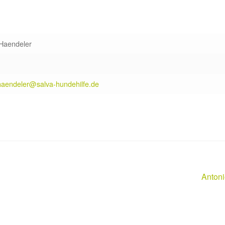
 Haendeler
.haendeler@salva-hundehilfe.de
Nächst
Antoni
Beitrag