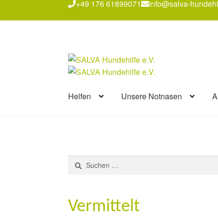
+49 176 61899071
info@salva-hundehi
Zur
Zum
Navigation
Inhalt
springen
springen
Helfen
Unsere Notnasen
A
Suchen
nach:
Vermittelt