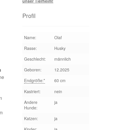
Profil
Name:
Olaf
Rasse:
Husky
Geschlecht:
männlich
h
Geboren:
12.2025
ne
Endgröße:*
60 cm
Kastriert:
nein
hn
Andere
ja
Hunde:
um
Katzen:
ja
Kinder:
ja