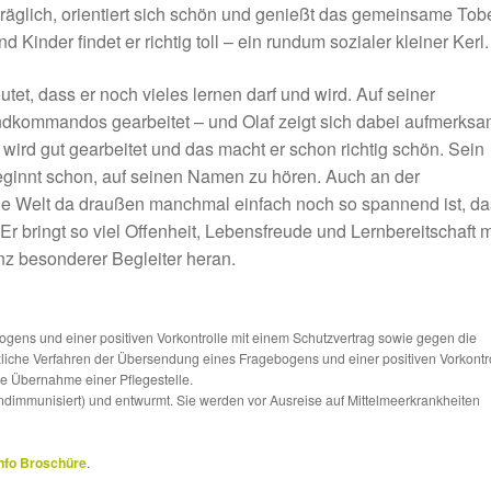
räglich, orientiert sich schön und genießt das gemeinsame Tob
inder findet er richtig toll – ein rundum sozialer kleiner Kerl.
tet, dass er noch vieles lernen darf und wird. Auf seiner
rundkommandos gearbeitet – und Olaf zeigt sich dabei aufmerks
t wird gut gearbeitet und das macht er schon richtig schön. Sein
beginnt schon, auf seinen Namen zu hören. Auch an der
ie Welt da draußen manchmal einfach noch so spannend ist, da
Er bringt so viel Offenheit, Lebensfreude und Lernbereitschaft m
nz besonderer Begleiter heran.
ns und einer positiven Vorkontrolle mit einem Schutzvertrag sowie gegen die
tzliche Verfahren der Übersendung eines Fragebogens und einer positiven Vorkontr
die Übernahme einer Pflegestelle.
ndimmunisiert) und entwurmt. Sie werden vor Ausreise auf Mittelmeerkrankheiten
nfo Broschüre
.