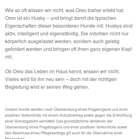
Spenden 2023
Wie so oft wissen wir nicht, was Oreo bisher erlebt hat.
Oreo ist ein Husky – und bringt damit die typischen
Juli bis Dezember 2023
Eigenschaften dieser besonderen Hunde mit. Huskys sind
aktiv, intelligent und eigenständig. Sie möchten nicht nur
körperlich ausgelastet werden, sondern auch geistig
Januar bis Juni 2023
gefordert werden und bringen oft ihren ganz eigenen Kopf
mit.
Spenden 2022
Ob Oreo das Leben im Haus kennt, wissen wir nicht.
Juli bis Dezember 2022
Vieles wird für ihn neu sein – doch mit der richtigen
Begleitung wird er seinen Weg gehen.
Januar bis Juni 2022
Spenden 2021
Unsere Hunde werden nach Übersendung eines Fragebogens und einer
positiven Vorkontrolle mit einem Schutzvertrag sowie gegen die Entrichtung
einer Schutzgebühr vermittelt. Das grundsätzliche Verfahren der
Juli bis Dezember 2021
Übersendung eines Fragebogens und einer positiven Vorkontrolle sowie
des Abschluss eines Pflegevertrags gilt auch für die Übernahme einer
Pflegestelle.