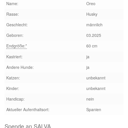
Glückliche Fellnasen
Name:
Oreo
Rasse:
Husky
Happy End Stories
Geschlecht:
männlich
Regenbogenbrücke
Geboren:
03.2025
Endgröße:*
60 cm
Aktuelles
Kastriert:
ja
SALVA News
Andere Hunde:
ja
Reiseberichte
Katzen:
unbekannt
Kinder:
unbekannt
Kreativprojekte
Handicap:
nein
Unsere Partnertierheime
Aktueller Aufenthaltsort:
Spanien
Partnertierheim La Linea in Spanien
Spende an SALVA