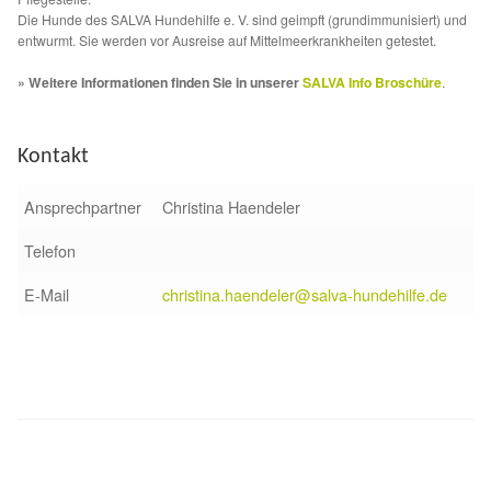
Fördermitgliedschaft
Die Hunde des SALVA Hundehilfe e. V. sind geimpft (grundimmunisiert) und
entwurmt. Sie werden vor Ausreise auf Mittelmeerkrankheiten getestet.
Tierschutz
» Weitere Informationen finden Sie in unserer
SALVA Info Broschüre
.
Auslandstierschutz
Kontakt
Schutzgebühr
Ansprechpartner
Christina Haendeler
Unsere Notnasen
Telefon
Notnasen in Deutschland
E-Mail
christina.haendeler@salva-hundehilfe.de
Notnasen noch im Ausland
Notnasen mit Handicap
Wichtige Gedanken vor der Adoption