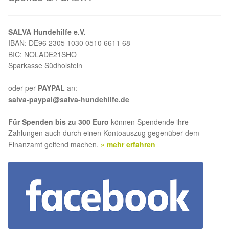
Aktion „Hilfe La Linea“
SALVA Hundehilfe e.V.
IBAN: DE96 2305 1030 0510 6611 68
Updates „Hilfe La Linea“
BIC: NOLADE21SHO
Sparkasse Südholstein
Partnertierheim in Bulgarien
oder per
PAYPAL
an:
salva-paypal@salva-hundehilfe.de
Partnertierheim in Polen
Für Spenden bis zu 300 Euro
können Spendende ihre
Zahlungen auch durch einen Kontoauszug gegenüber dem
Finanzamt geltend machen.
» mehr erfahren