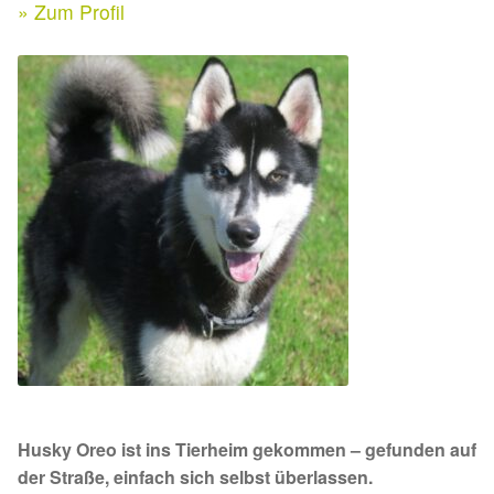
Expan
» Zum Profil
Kontakt & Rechtliches
Aktuelle Spenden 2026
Expan
Facebook
Ihre/Eure Spenden – Januar bis Juni 2026
Instagram
Spenden 2025
Juli bis Dezember 2025
Januar bis Juni 2025
Spenden 2024
Juli bis Dezember 2024
Husky Oreo ist ins Tierheim gekommen – gefunden auf
Januar bis Juni 2024
der Straße, einfach sich selbst überlassen.