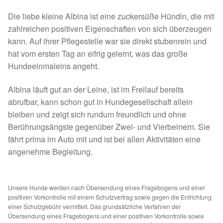
Spenden 2023
Die liebe kleine Albina ist eine zuckersüße Hündin, die mit
zahlreichen positiven Eigenschaften von sich überzeugen
Juli bis Dezember 2023
kann. Auf ihrer Pflegestelle war sie direkt stubenrein und
hat vom ersten Tag an eifrig gelernt, was das große
Hundeeinmaleins angeht.
Januar bis Juni 2023
Albina läuft gut an der Leine, ist im Freilauf bereits
Spenden 2022
abrufbar, kann schon gut in Hundegesellschaft allein
bleiben und zeigt sich rundum freundlich und ohne
Juli bis Dezember 2022
Berührungsängste gegenüber Zwei- und Vierbeinern. Sie
fährt prima im Auto mit und ist bei allen Aktivitäten eine
Januar bis Juni 2022
angenehme Begleitung.
Spenden 2021
Unsere Hunde werden nach Übersendung eines Fragebogens und einer
Juli bis Dezember 2021
positiven Vorkontrolle mit einem Schutzvertrag sowie gegen die Entrichtung
einer Schutzgebühr vermittelt. Das grundsätzliche Verfahren der
Übersendung eines Fragebogens und einer positiven Vorkontrolle sowie