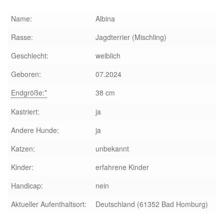
Glückliche Fellnasen
Name:
Albina
Happy End Stories
Rasse:
Jagdterrier (Mischling)
Geschlecht:
weiblich
Regenbogenbrücke
Geboren:
07.2024
Aktuelles
Endgröße:*
38 cm
SALVA News
Kastriert:
ja
Andere Hunde:
ja
Reiseberichte
Katzen:
unbekannt
Kreativprojekte
Kinder:
erfahrene Kinder
Handicap:
nein
Unsere Partnertierheime
Aktueller Aufenthaltsort:
Deutschland (61352 Bad Homburg)
Partnertierheim La Linea in Spanien