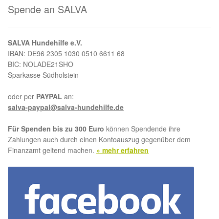
Spende an SALVA
Aktion „Hilfe La Linea“
SALVA Hundehilfe e.V.
Updates „Hilfe La Linea“
IBAN: DE96 2305 1030 0510 6611 68
BIC: NOLADE21SHO
Partnertierheim in Bulgarien
Sparkasse Südholstein
Partnertierheim in Polen
oder per
PAYPAL
an:
salva-paypal@salva-hundehilfe.de
Für Spenden bis zu 300 Euro
können Spendende ihre
Zahlungen auch durch einen Kontoauszug gegenüber dem
Finanzamt geltend machen.
» mehr erfahren