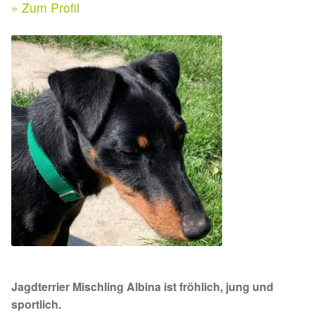
Expan
» Zum Profil
Kontakt & Rechtliches
Aktuelle Spenden 2026
Expan
Facebook
Ihre/Eure Spenden – Januar bis Juni 2026
Instagram
Spenden 2025
Juli bis Dezember 2025
Januar bis Juni 2025
Spenden 2024
Juli bis Dezember 2024
Jagdterrier Mischling Albina ist fröhlich, jung und
Januar bis Juni 2024
sportlich.