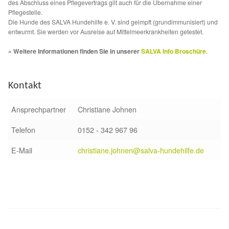
Fördermitgliedschaft
des Abschluss eines Pflegevertrags gilt auch für die Übernahme einer
Pflegestelle.
Die Hunde des SALVA Hundehilfe e. V. sind geimpft (grundimmunisiert) und
Tierschutz
entwurmt. Sie werden vor Ausreise auf Mittelmeerkrankheiten getestet.
» Weitere Informationen finden Sie in unserer
SALVA Info Broschüre
.
Auslandstierschutz
Schutzgebühr
Kontakt
Ansprechpartner
Christiane Johnen
Unsere Notnasen
Telefon
0152 - 342 967 96
Notnasen in Deutschland
E-Mail
christiane.johnen@salva-hundehilfe.de
Notnasen noch im Ausland
Notnasen mit Handicap
Wichtige Gedanken vor der Adoption