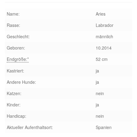
Sicherheitsgeschirr
Name:
Aries
Rasse:
Labrador
Mittelmeerkrankheiten
Geschlecht:
männlich
Leishmaniose
Geboren:
10.2014
Qualzucht bei Hunden
Endgröße:*
52 cm
Kastriert:
ja
Sonderfarben bei Hunden
Andere Hunde:
ja
Zwingerhusten
Katzen:
nein
Kinder:
ja
Ablauf Adoption
Handicap:
nein
Info Broschüre – SALVA Hundehilfe e.V.
Aktueller Aufenthaltsort:
Spanien