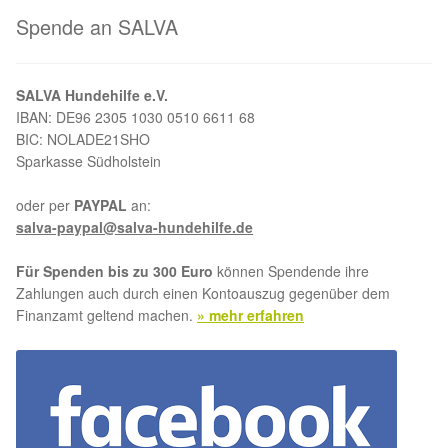
Glückliche Fellnasen
Spende an SALVA
Happy End Stories
SALVA Hundehilfe e.V.
Regenbogenbrücke
IBAN: DE96 2305 1030 0510 6611 68
BIC: NOLADE21SHO
Sparkasse Südholstein
Aktuelles
oder per
PAYPAL
an:
SALVA News
salva-paypal@salva-hundehilfe.de
Für Spenden bis zu 300 Euro
können Spendende ihre
Reiseberichte
Zahlungen auch durch einen Kontoauszug gegenüber dem
Finanzamt geltend machen.
» mehr erfahren
Kreativprojekte
Unsere Partnertierheime
Partnertierheim La Linea in Spanien