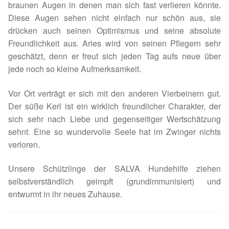
braunen Augen in denen man sich fast verlieren könnte.
Spenden 2023
Diese Augen sehen nicht einfach nur schön aus, sie
drücken auch seinen Optimismus und seine absolute
Juli bis Dezember 2023
Freundlichkeit aus. Aries wird von seinen Pflegern sehr
geschätzt, denn er freut sich jeden Tag aufs neue über
Januar bis Juni 2023
jede noch so kleine Aufmerksamkeit.
Vor Ort verträgt er sich mit den anderen Vierbeinern gut.
Spenden 2022
Der süße Kerl ist ein wirklich freundlicher Charakter, der
sich sehr nach Liebe und gegenseitiger Wertschätzung
Juli bis Dezember 2022
sehnt. Eine so wundervolle Seele hat im Zwinger nichts
verloren.
Januar bis Juni 2022
Unsere Schützlinge der SALVA Hundehilfe ziehen
Spenden 2021
selbstverständlich geimpft (grundimmunisiert) und
entwurmt in ihr neues Zuhause.
Juli bis Dezember 2021