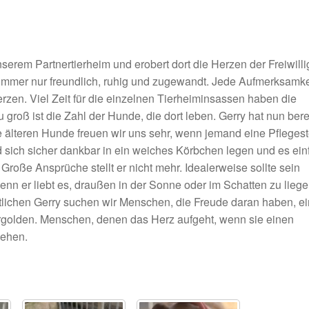
nserem Partnertierheim und erobert dort die Herzen der Freiwill
 immer nur freundlich, ruhig und zugewandt. Jede Aufmerksamke
erzen. Viel Zeit für die einzelnen Tierheiminsassen haben die
 groß ist die Zahl der Hunde, die dort leben. Gerry hat nun bere
ie älteren Hunde freuen wir uns sehr, wenn jemand eine Pflegest
 sich sicher dankbar in ein weiches Körbchen legen und es ein
roße Ansprüche stellt er nicht mehr. Idealerweise sollte sein
nn er liebt es, draußen in der Sonne oder im Schatten zu lieg
lichen Gerry suchen wir Menschen, die Freude daran haben, e
ergolden. Menschen, denen das Herz aufgeht, wenn sie einen
sehen.