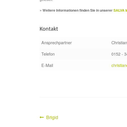
» Weitere Informationen finden Sie in unserer
SALVA I
Kontakt
Ansprechpartner
Christia
Telefon
0152 - 
E-Mail
christia
Vorheriger
Brigid
Beitragsnavigation
Beitrag: