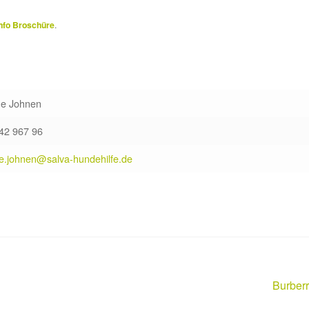
nfo Broschüre
.
ne Johnen
342 967 96
ne.johnen@salva-hundehilfe.de
Nächst
Burber
Beitrag