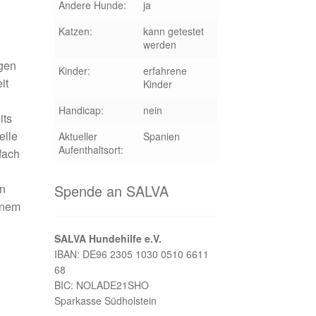
Andere Hunde:
ja
Katzen:
kann getestet
werden
igen
Kinder:
erfahrene
it
Kinder
Handicap:
nein
its
elle
Aktueller
Spanien
Aufenthaltsort:
fach
en
Spende an SALVA
inem
SALVA Hundehilfe e.V.
IBAN: DE96 2305 1030 0510 6611
68
BIC: NOLADE21SHO
Sparkasse Südholstein