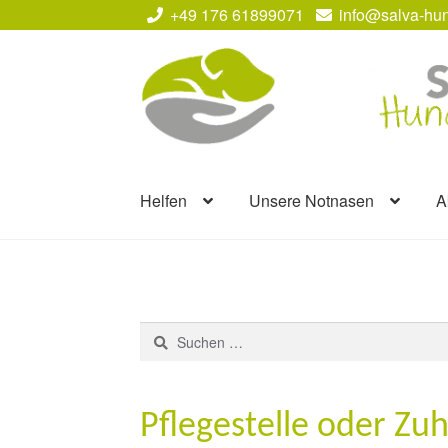
+49 176 61899071
info@salva-hun
Zur
Zum
Navigation
Inhalt
springen
springen
Helfen
Unsere Notnasen
A
Suchen
nach:
Pflegestelle oder Zu