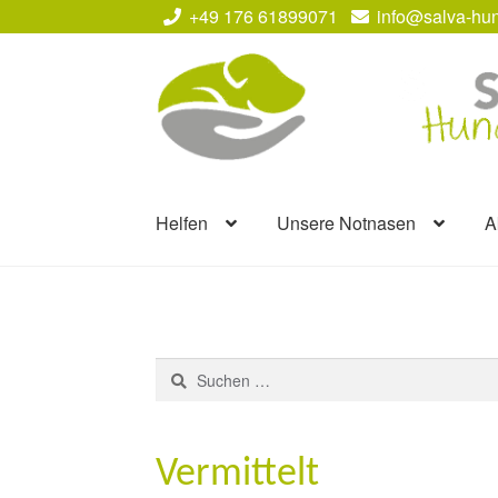
+49 176 61899071
info@salva-hun
Zur
Zum
Navigation
Inhalt
springen
springen
Helfen
Unsere Notnasen
A
Suchen
nach:
Vermittelt