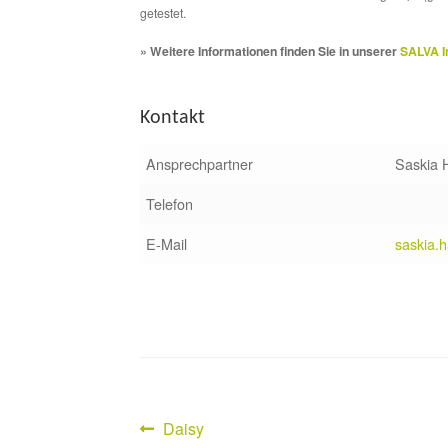
getestet.
» Weitere Informationen finden Sie in unserer
SALVA I
Kontakt
Ansprechpartner
Saskia 
Telefon
E-Mail
saskia.
Vorheriger
Daisy
Beitragsnavigation