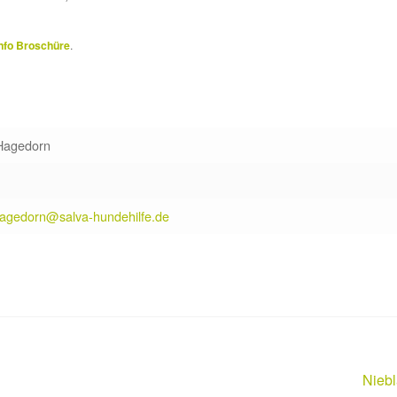
nfo Broschüre
.
Hagedorn
hagedorn@salva-hundehilfe.de
Nächs
Niebl