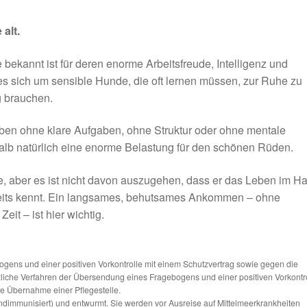
alt.
e bekannt ist für deren enorme Arbeitsfreude, Intelligenz und
 es sich um sensible Hunde, die oft lernen müssen, zur Ruhe zu
g brauchen.
Leben ohne klare Aufgaben, ohne Struktur oder ohne mentale
halb natürlich eine enorme Belastung für den schönen Rüden.
e, aber es ist nicht davon auszugehen, dass er das Leben im H
ereits kennt. Ein langsames, behutsames Ankommen – ohne
eit – ist hier wichtig.
ns und einer positiven Vorkontrolle mit einem Schutzvertrag sowie gegen die
tzliche Verfahren der Übersendung eines Fragebogens und einer positiven Vorkontr
die Übernahme einer Pflegestelle.
ndimmunisiert) und entwurmt. Sie werden vor Ausreise auf Mittelmeerkrankheiten