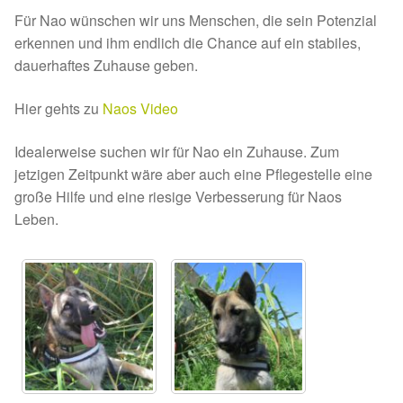
Glückliche Fellnasen
Für Nao wünschen wir uns Menschen, die sein Potenzial
erkennen und ihm endlich die Chance auf ein stabiles,
Happy End Stories
dauerhaftes Zuhause geben.
Regenbogenbrücke
Hier gehts zu
Naos Video
Aktuelles
Idealerweise suchen wir für Nao ein Zuhause. Zum
jetzigen Zeitpunkt wäre aber auch eine Pflegestelle eine
große Hilfe und eine riesige Verbesserung für Naos
SALVA News
Leben.
Reiseberichte
Kreativprojekte
Unsere Partnertierheime
Partnertierheim La Linea in Spanien