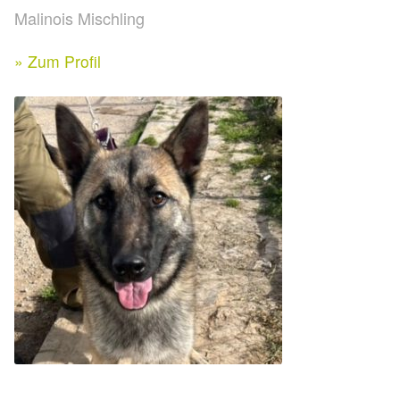
Expan
Malinois Mischling
Kontakt & Rechtliches
Aktuelle Spenden 2026
Expan
» Zum Profil
Facebook
Ihre/Eure Spenden – Januar bis Juni 2026
Instagram
Spenden 2025
Juli bis Dezember 2025
Januar bis Juni 2025
Spenden 2024
Juli bis Dezember 2024
Januar bis Juni 2024