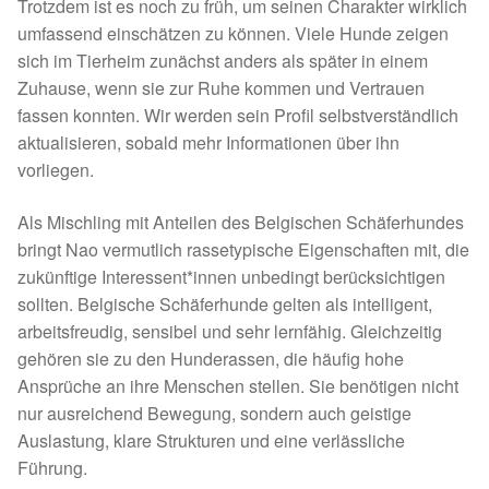
Fördermitgliedschaft
Trotzdem ist es noch zu früh, um seinen Charakter wirklich
umfassend einschätzen zu können. Viele Hunde zeigen
sich im Tierheim zunächst anders als später in einem
Tierschutz
Zuhause, wenn sie zur Ruhe kommen und Vertrauen
fassen konnten. Wir werden sein Profil selbstverständlich
Auslandstierschutz
aktualisieren, sobald mehr Informationen über ihn
vorliegen.
Schutzgebühr
Als Mischling mit Anteilen des Belgischen Schäferhundes
Unsere Notnasen
bringt Nao vermutlich rassetypische Eigenschaften mit, die
zukünftige Interessent*innen unbedingt berücksichtigen
Notnasen in Deutschland
sollten. Belgische Schäferhunde gelten als intelligent,
arbeitsfreudig, sensibel und sehr lernfähig. Gleichzeitig
Notnasen noch im Ausland
gehören sie zu den Hunderassen, die häufig hohe
Ansprüche an ihre Menschen stellen. Sie benötigen nicht
Notnasen mit Handicap
nur ausreichend Bewegung, sondern auch geistige
Auslastung, klare Strukturen und eine verlässliche
Wichtige Gedanken vor der Adoption
Führung.