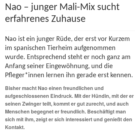
Nao – junger Mali-Mix sucht
Spenden 2023
erfahrenes Zuhause
Juli bis Dezember 2023
Nao ist ein junger Rüde, der erst vor Kurzem
Januar bis Juni 2023
im spanischen Tierheim aufgenommen
wurde. Entsprechend steht er noch ganz am
Spenden 2022
Anfang seiner Eingewöhnung, und die
Juli bis Dezember 2022
Pfleger*innen lernen ihn gerade erst kennen.
Bisher macht Nao einen freundlichen und
Januar bis Juni 2022
aufgeschlossenen Eindruck. Mit der Hündin, mit der er
seinen Zwinger teilt, kommt er gut zurecht, und auch
Spenden 2021
Menschen begegnet er freundlich. Beschäftigt man
sich mit ihm, zeigt er sich interessiert und genießt den
Juli bis Dezember 2021
Kontakt.