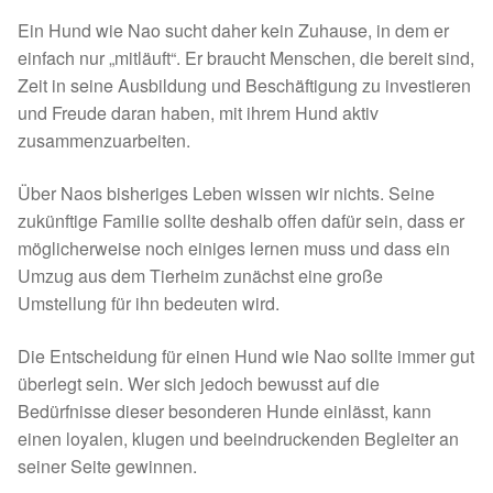
Ein Hund wie Nao sucht daher kein Zuhause, in dem er
Sicherheitsgeschirr
einfach nur „mitläuft“. Er braucht Menschen, die bereit sind,
Zeit in seine Ausbildung und Beschäftigung zu investieren
Mittelmeerkrankheiten
und Freude daran haben, mit ihrem Hund aktiv
zusammenzuarbeiten.
Leishmaniose
Über Naos bisheriges Leben wissen wir nichts. Seine
Qualzucht bei Hunden
zukünftige Familie sollte deshalb offen dafür sein, dass er
möglicherweise noch einiges lernen muss und dass ein
Sonderfarben bei Hunden
Umzug aus dem Tierheim zunächst eine große
Umstellung für ihn bedeuten wird.
Zwingerhusten
Die Entscheidung für einen Hund wie Nao sollte immer gut
überlegt sein. Wer sich jedoch bewusst auf die
Ablauf Adoption
Bedürfnisse dieser besonderen Hunde einlässt, kann
einen loyalen, klugen und beeindruckenden Begleiter an
Info Broschüre – SALVA Hundehilfe e.V.
seiner Seite gewinnen.