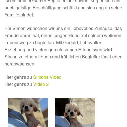
ist ein aufmerksamer Begleiter, der sowohl körperliche als
Fördermitgliedschaft
auch geistige Beschäftigung schätzt und sich eng an seine
Familie bindet.
Tierschutz
Für Simon wünschen wir uns ein liebevolles Zuhause, das
Auslandstierschutz
Freude daran hat, einen jungen Hund auf seinem weiteren
Lebensweg zu begleiten. Mit Geduld, liebevoller
Schutzgebühr
Erziehung und vielen gemeinsamen Erlebnissen wird
Simon zu einem treuen und fröhlichen Begleiter fürs Leben
Unsere Notnasen
heranwachsen.
Notnasen in Deutschland
Hier geht's zu
Simons Video
Hier geht's zu
Video 2
Notnasen noch im Ausland
Notnasen mit Handicap
Wichtige Gedanken vor der Adoption