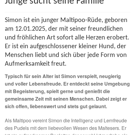
Junge sucht seine Familie
Spenden 2023
Simon ist ein junger Maltipoo-Rüde, geboren
Juli bis Dezember 2023
am 12.01.2025, der mit seiner freundlichen
und fröhlichen Art sofort alle Herzen erobert.
Januar bis Juni 2023
Er ist ein aufgeschlossener kleiner Hund, der
Menschen liebt und sich über jede Form von
Spenden 2022
Aufmerksamkeit freut.
Juli bis Dezember 2022
Typisch für sein Alter ist Simon verspielt, neugierig
und voller Lebensfreude. Er entdeckt seine Umgebung
Januar bis Juni 2022
mit Begeisterung, spielt gerne und genießt die
gemeinsame Zeit mit seinen Menschen. Dabei zeigt er
Spenden 2021
sich offen, liebenswert und stets gut gelaunt.
Juli bis Dezember 2021
Als Maltipoo vereint Simon die Intelligenz und Lernfreude
des Pudels mit dem liebevollen Wesen des Maltesers. Er