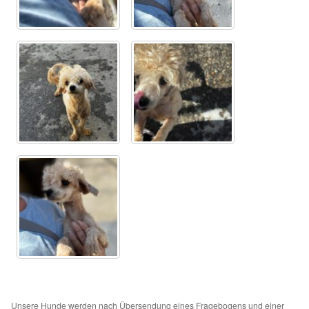
Sicherheitsgeschirr
Mittelmeerkrankheiten
Leishmaniose
Qualzucht bei Hunden
Sonderfarben bei Hunden
Zwingerhusten
Ablauf Adoption
Info Broschüre – SALVA Hundehilfe e.V.
Unsere Hunde werden nach Übersendung eines Fragebogens und einer