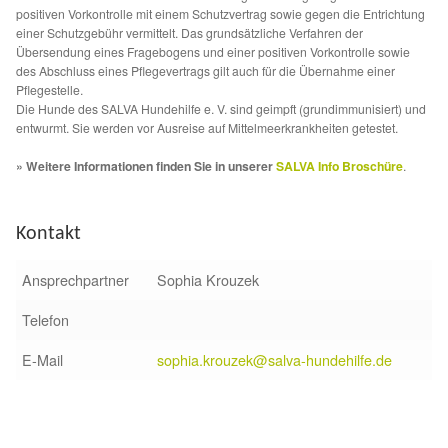
Glückliche Fellnasen
positiven Vorkontrolle mit einem Schutzvertrag sowie gegen die Entrichtung
einer Schutzgebühr vermittelt. Das grundsätzliche Verfahren der
Übersendung eines Fragebogens und einer positiven Vorkontrolle sowie
Happy End Stories
des Abschluss eines Pflegevertrags gilt auch für die Übernahme einer
Pflegestelle.
Die Hunde des SALVA Hundehilfe e. V. sind geimpft (grundimmunisiert) und
Regenbogenbrücke
entwurmt. Sie werden vor Ausreise auf Mittelmeerkrankheiten getestet.
Aktuelles
» Weitere Informationen finden Sie in unserer
SALVA Info Broschüre
.
SALVA News
Kontakt
Reiseberichte
Ansprechpartner
Sophia Krouzek
Telefon
Kreativprojekte
E-Mail
sophia.krouzek@salva-hundehilfe.de
Unsere Partnertierheime
Partnertierheim La Linea in Spanien