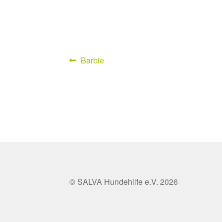
Vorheriger
Barbie
Beitragsnavigation
Beitrag:
© SALVA Hundehilfe e.V. 2026