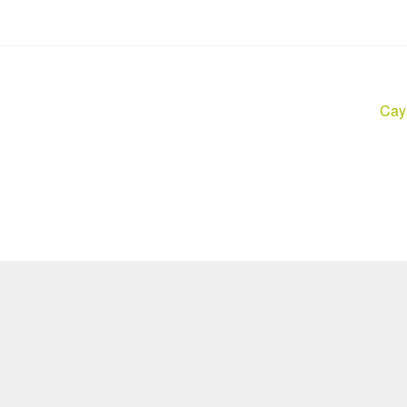
Näc
Cay
Beit