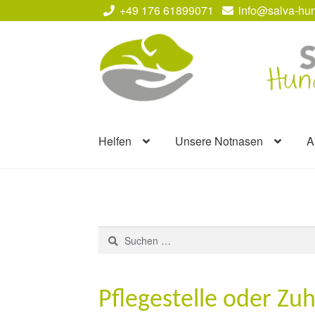
+49 176 61899071
info@salva-hun
Zur
Zum
Navigation
Inhalt
springen
springen
Helfen
Unsere Notnasen
A
Suchen
nach:
Pflegestelle oder Zu