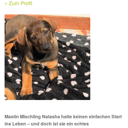
Expan
» Zum Profil
Kontakt & Rechtliches
Aktuelle Spenden 2026
Expan
Facebook
Ihre/Eure Spenden – Januar bis Juni 2026
Instagram
Spenden 2025
Juli bis Dezember 2025
Januar bis Juni 2025
Spenden 2024
Juli bis Dezember 2024
Mastin Mischling Natasha hatte keinen einfachen Start
Januar bis Juni 2024
ins Leben – und doch ist sie ein echtes