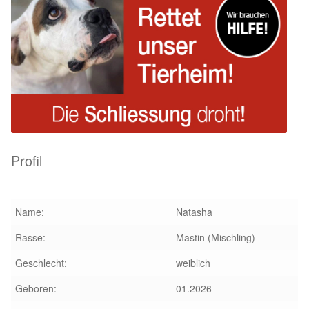
Glückliche Fellnasen
Happy End Stories
Regenbogenbrücke
Aktuelles
SALVA News
Profil
Reiseberichte
Name:
Natasha
Kreativprojekte
Rasse:
Mastin (Mischling)
Unsere Partnertierheime
Geschlecht:
weiblich
Geboren:
01.2026
Partnertierheim La Linea in Spanien