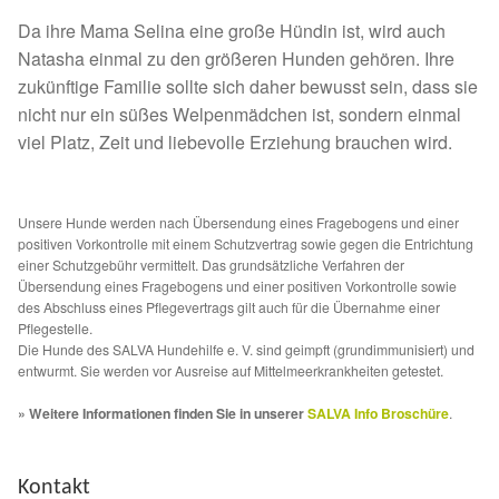
Fördermitgliedschaft
Da ihre Mama Selina eine große Hündin ist, wird auch
Natasha einmal zu den größeren Hunden gehören. Ihre
Tierschutz
zukünftige Familie sollte sich daher bewusst sein, dass sie
nicht nur ein süßes Welpenmädchen ist, sondern einmal
Auslandstierschutz
viel Platz, Zeit und liebevolle Erziehung brauchen wird.
Schutzgebühr
Unsere Hunde werden nach Übersendung eines Fragebogens und einer
Unsere Notnasen
positiven Vorkontrolle mit einem Schutzvertrag sowie gegen die Entrichtung
einer Schutzgebühr vermittelt. Das grundsätzliche Verfahren der
Übersendung eines Fragebogens und einer positiven Vorkontrolle sowie
Notnasen in Deutschland
des Abschluss eines Pflegevertrags gilt auch für die Übernahme einer
Pflegestelle.
Die Hunde des SALVA Hundehilfe e. V. sind geimpft (grundimmunisiert) und
Notnasen noch im Ausland
entwurmt. Sie werden vor Ausreise auf Mittelmeerkrankheiten getestet.
» Weitere Informationen finden Sie in unserer
SALVA Info Broschüre
.
Notnasen mit Handicap
Wichtige Gedanken vor der Adoption
Kontakt