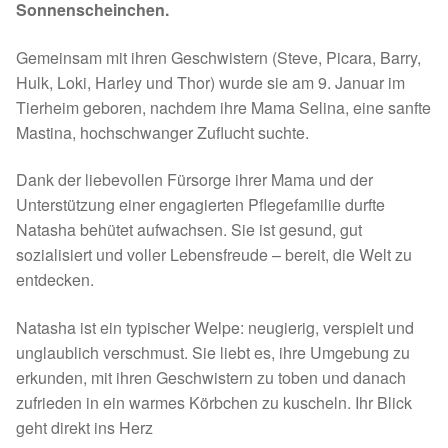
Sonnenscheinchen.
Spenden 2023
Gemeinsam mit ihren Geschwistern (Steve, Picara, Barry,
Juli bis Dezember 2023
Hulk, Loki, Harley und Thor) wurde sie am 9. Januar im
Tierheim geboren, nachdem ihre Mama Selina, eine sanfte
Mastina, hochschwanger Zuflucht suchte.
Januar bis Juni 2023
Dank der liebevollen Fürsorge ihrer Mama und der
Spenden 2022
Unterstützung einer engagierten Pflegefamilie durfte
Natasha behütet aufwachsen. Sie ist gesund, gut
Juli bis Dezember 2022
sozialisiert und voller Lebensfreude – bereit, die Welt zu
entdecken.
Januar bis Juni 2022
Natasha ist ein typischer Welpe: neugierig, verspielt und
Spenden 2021
unglaublich verschmust. Sie liebt es, ihre Umgebung zu
erkunden, mit ihren Geschwistern zu toben und danach
Juli bis Dezember 2021
zufrieden in ein warmes Körbchen zu kuscheln. Ihr Blick
geht direkt ins Herz