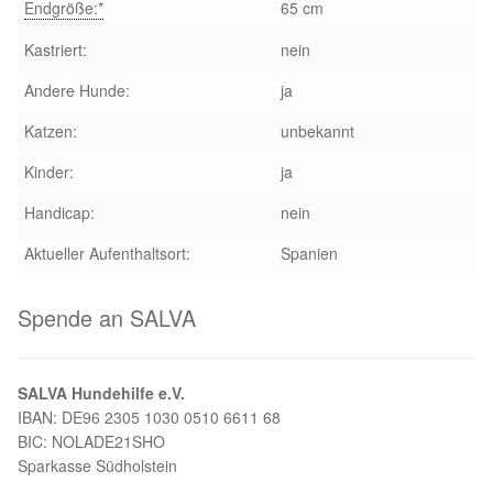
Endgröße:*
65 cm
Aktion „Hilfe La Linea“
Kastriert:
nein
Andere Hunde:
ja
Updates „Hilfe La Linea“
Katzen:
unbekannt
Partnertierheim in Bulgarien
Kinder:
ja
Handicap:
nein
Partnertierheim in Polen
Aktueller Aufenthaltsort:
Spanien
Spende an SALVA
SALVA Hundehilfe e.V.
IBAN: DE96 2305 1030 0510 6611 68
BIC: NOLADE21SHO
Sparkasse Südholstein