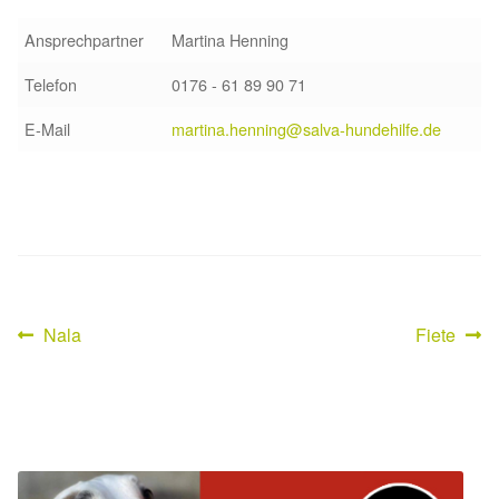
Sicherheitsgeschirr
Ansprechpartner
Martina Henning
Telefon
0176 - 61 89 90 71
Mittelmeerkrankheiten
E-Mail
martina.henning@salva-hundehilfe.de
Leishmaniose
Qualzucht bei Hunden
Sonderfarben bei Hunden
Zwingerhusten
Vorheriger
Nächster
Nala
Fiete
Beitragsnavigation
Beitrag:
Beitrag:
Ablauf Adoption
Info Broschüre – SALVA Hundehilfe e.V.