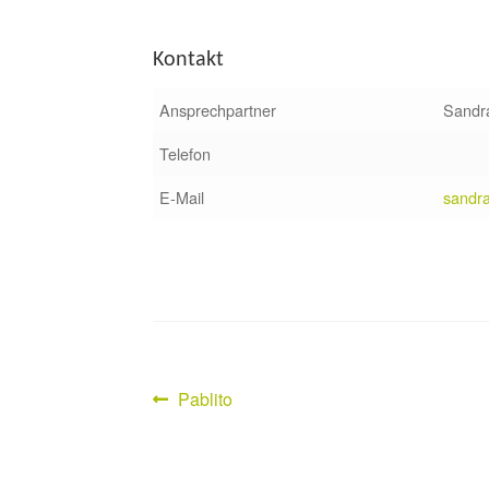
Kontakt
Ansprechpartner
Sandra
Telefon
E-Mail
sandra
Vorheriger
Pablito
Beitragsnavigation
Beitrag: