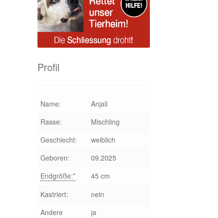
Profil
Name:
Anjali
Rasse:
Mischling
Geschlecht:
weiblich
Geboren:
09.2025
Endgröße:*
45 cm
Kastriert:
nein
Andere
ja