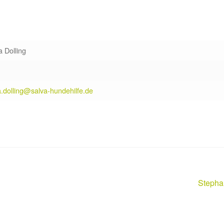
 Dolling
.dolling@salva-hundehilfe.de
Nächst
Stepha
Beitrag