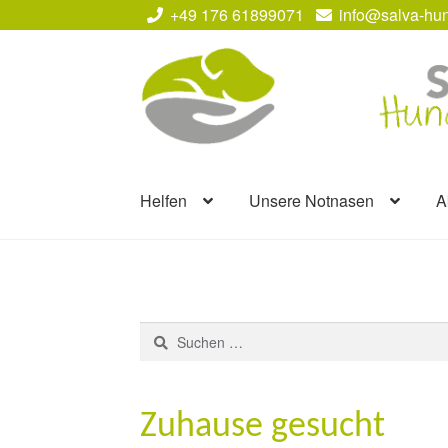
+49 176 61899071
info@salva-hun
Zur
Zum
Navigation
Inhalt
springen
springen
Helfen
Unsere Notnasen
A
Suchen
nach:
Zuhause gesucht