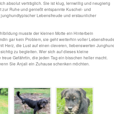
h absolut verträglich. Sie ist klug, lernwillig und neugierig
t zur Ruhe und genießt entspannte Kuschel- und
 junghundtypischer Lebensfreude und erstaunlicher
hlbildung musste der kleinen Motte ein Hinterbein
in gar kein Problem, sie geht weiterhin voller Lebensfreud
it Herz, die Lust auf einen cleveren, liebenswerten Junghun
sichtig zu begleiten. Wer sich auf dieses kleine
reue Gefährtin, die jeden Tag ein bisschen heller macht.
, wenn Sie Anjali ein Zuhause schenken möchten.