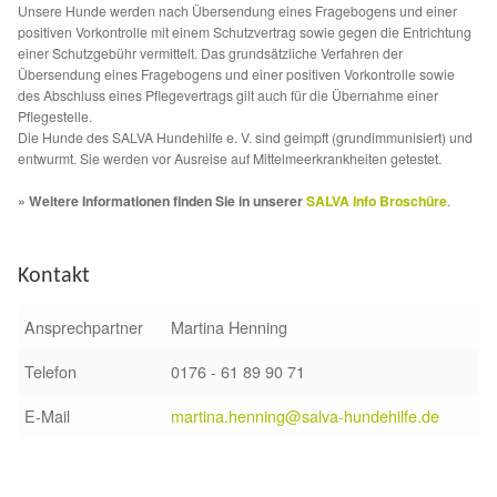
Unsere Hunde werden nach Übersendung eines Fragebogens und einer
positiven Vorkontrolle mit einem Schutzvertrag sowie gegen die Entrichtung
Aktion „Hilfe La Linea“
einer Schutzgebühr vermittelt. Das grundsätzliche Verfahren der
Übersendung eines Fragebogens und einer positiven Vorkontrolle sowie
des Abschluss eines Pflegevertrags gilt auch für die Übernahme einer
Updates „Hilfe La Linea“
Pflegestelle.
Die Hunde des SALVA Hundehilfe e. V. sind geimpft (grundimmunisiert) und
Partnertierheim in Bulgarien
entwurmt. Sie werden vor Ausreise auf Mittelmeerkrankheiten getestet.
» Weitere Informationen finden Sie in unserer
SALVA Info Broschüre
.
Partnertierheim in Polen
Kontakt
Ansprechpartner
Martina Henning
Telefon
0176 - 61 89 90 71
E-Mail
martina.henning@salva-hundehilfe.de