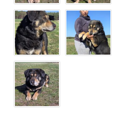
Glückliche Fellnasen
Happy End Stories
Regenbogenbrücke
Aktuelles
SALVA News
Reiseberichte
Kreativprojekte
Unsere Partnertierheime
Partnertierheim La Linea in Spanien