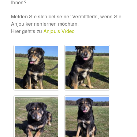
Ihnen?
Sicherheitsgeschirr
Melden Sie sich bei seiner Vermittlerin, wenn Sie
Anjou kennenlernen möchten.
Mittelmeerkrankheiten
Hier geht's zu
Anjou's Video
Leishmaniose
Qualzucht bei Hunden
Sonderfarben bei Hunden
Zwingerhusten
Ablauf Adoption
Info Broschüre – SALVA Hundehilfe e.V.