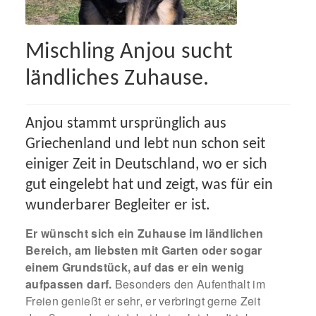
Spenden 2023
Mischling Anjou sucht
Juli bis Dezember 2023
ländliches Zuhause.
Januar bis Juni 2023
Anjou stammt ursprünglich aus
Spenden 2022
Griechenland und lebt nun schon seit
einiger Zeit in Deutschland, wo er sich
Juli bis Dezember 2022
gut eingelebt hat und zeigt, was für ein
Januar bis Juni 2022
wunderbarer Begleiter er ist.
Er wünscht sich ein Zuhause im ländlichen
Spenden 2021
Bereich, am liebsten mit Garten oder sogar
einem Grundstück, auf das er ein wenig
Juli bis Dezember 2021
aufpassen darf.
Besonders den Aufenthalt im
Freien genießt er sehr, er verbringt gerne Zeit