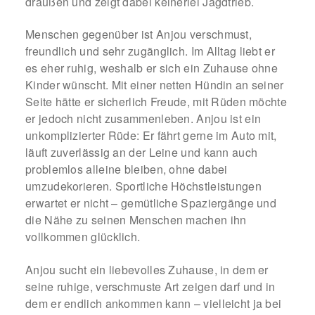
draußen und zeigt dabei keinerlei Jagdtrieb.
Fördermitgliedschaft
Menschen gegenüber ist Anjou verschmust,
Tierschutz
freundlich und sehr zugänglich. Im Alltag liebt er
es eher ruhig, weshalb er sich ein Zuhause ohne
Auslandstierschutz
Kinder wünscht. Mit einer netten Hündin an seiner
Seite hätte er sicherlich Freude, mit Rüden möchte
Schutzgebühr
er jedoch nicht zusammenleben. Anjou ist ein
unkomplizierter Rüde: Er fährt gerne im Auto mit,
Unsere Notnasen
läuft zuverlässig an der Leine und kann auch
problemlos alleine bleiben, ohne dabei
umzudekorieren. Sportliche Höchstleistungen
Notnasen in Deutschland
erwartet er nicht – gemütliche Spaziergänge und
die Nähe zu seinen Menschen machen ihn
Notnasen noch im Ausland
vollkommen glücklich.
Notnasen mit Handicap
Anjou sucht ein liebevolles Zuhause, in dem er
seine ruhige, verschmuste Art zeigen darf und in
Wichtige Gedanken vor der Adoption
dem er endlich ankommen kann – vielleicht ja bei