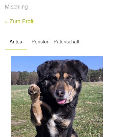
Expan
Mischling
Kontakt & Rechtliches
Aktuelle Spenden 2026
Expan
» Zum Profil
Facebook
Ihre/Eure Spenden – Januar bis Juni 2026
Anjou
Pension - Patenschaft
Instagram
Spenden 2025
Juli bis Dezember 2025
Januar bis Juni 2025
Spenden 2024
Juli bis Dezember 2024
Januar bis Juni 2024