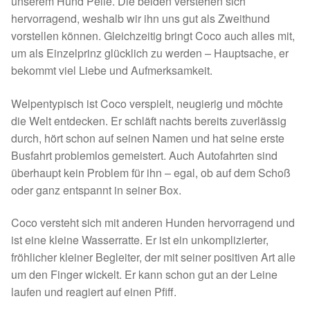
unserem Hund Pelle. Die beiden verstehen sich
Fördermitgliedschaft
hervorragend, weshalb wir ihn uns gut als Zweithund
vorstellen können. Gleichzeitig bringt Coco auch alles mit,
Tierschutz
um als Einzelprinz glücklich zu werden – Hauptsache, er
bekommt viel Liebe und Aufmerksamkeit.
Auslandstierschutz
Welpentypisch ist Coco verspielt, neugierig und möchte
Schutzgebühr
die Welt entdecken. Er schläft nachts bereits zuverlässig
durch, hört schon auf seinen Namen und hat seine erste
Unsere Notnasen
Busfahrt problemlos gemeistert. Auch Autofahrten sind
überhaupt kein Problem für ihn – egal, ob auf dem Schoß
Notnasen in Deutschland
oder ganz entspannt in seiner Box.
Notnasen noch im Ausland
Coco versteht sich mit anderen Hunden hervorragend und
ist eine kleine Wasserratte. Er ist ein unkomplizierter,
fröhlicher kleiner Begleiter, der mit seiner positiven Art alle
Notnasen mit Handicap
um den Finger wickelt. Er kann schon gut an der Leine
laufen und reagiert auf einen Pfiff.
Wichtige Gedanken vor der Adoption