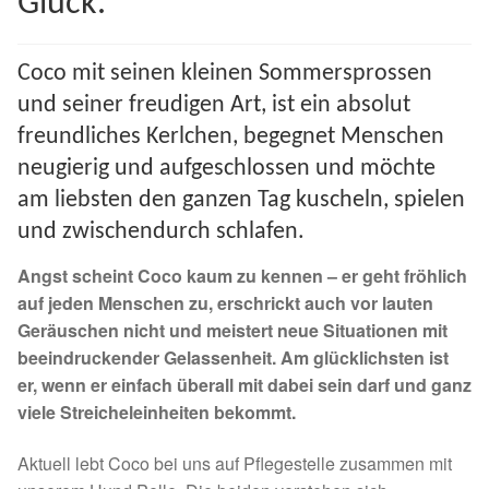
Glück.
Spenden 2023
Coco mit seinen kleinen Sommersprossen
Juli bis Dezember 2023
und seiner freudigen Art, ist ein absolut
freundliches Kerlchen, begegnet Menschen
Januar bis Juni 2023
neugierig und aufgeschlossen und möchte
am liebsten den ganzen Tag kuscheln, spielen
Spenden 2022
und zwischendurch schlafen.
Juli bis Dezember 2022
Angst scheint Coco kaum zu kennen – er geht fröhlich
auf jeden Menschen zu, erschrickt auch vor lauten
Januar bis Juni 2022
Geräuschen nicht und meistert neue Situationen mit
beeindruckender Gelassenheit. Am glücklichsten ist
Spenden 2021
er, wenn er einfach überall mit dabei sein darf und ganz
viele Streicheleinheiten bekommt.
Juli bis Dezember 2021
Aktuell lebt Coco bei uns auf Pflegestelle zusammen mit