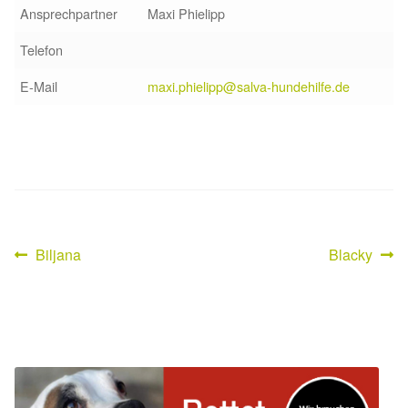
Ansprechpartner
Maxi Phielipp
Aktion „Hilfe La Linea“
Telefon
Updates „Hilfe La Linea“
E-Mail
maxi.phielipp@salva-hundehilfe.de
Partnertierheim in Bulgarien
Partnertierheim in Polen
Vorheriger
Nächster
Biljana
Blacky
Beitragsnavigation
Beitrag:
Beitrag: