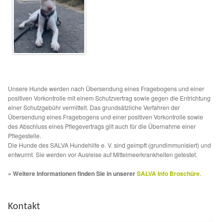
Glückliche Fellnasen
Happy End Stories
Regenbogenbrücke
Aktuelles
Unsere Hunde werden nach Übersendung eines Fragebogens und einer
positiven Vorkontrolle mit einem Schutzvertrag sowie gegen die Entrichtung
einer Schutzgebühr vermittelt. Das grundsätzliche Verfahren der
SALVA News
Übersendung eines Fragebogens und einer positiven Vorkontrolle sowie
des Abschluss eines Pflegevertrags gilt auch für die Übernahme einer
Reiseberichte
Pflegestelle.
Die Hunde des SALVA Hundehilfe e. V. sind geimpft (grundimmunisiert) und
entwurmt. Sie werden vor Ausreise auf Mittelmeerkrankheiten getestet.
Kreativprojekte
» Weitere Informationen finden Sie in unserer
SALVA Info Broschüre
.
Unsere Partnertierheime
Kontakt
Partnertierheim La Linea in Spanien