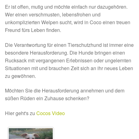
Er ist offen, mutig und möchte einfach nur dazugehören.
Sicherheitsgeschirr
Wer einen verschmusten, lebensfrohen und
unkomplizierten Welpen sucht, wird in Coco einen treuen
Mittelmeerkrankheiten
Freund fürs Leben finden.
Leishmaniose
Die Verantwortung für einen Tierschutzhund ist immer eine
besondere Herausforderung. Die Hunde bringen einen
Qualzucht bei Hunden
Rucksack mit vergangenen Erlebnissen oder ungelernten
Situationen mit und brauchen Zeit sich an ihr neues Leben
Sonderfarben bei Hunden
zu gewöhnen.
Möchten Sie die Herausforderung annehmen und dem
Zwingerhusten
süßen Rüden ein Zuhause schenken?
Ablauf Adoption
Hier geht's zu
Cocos Video
Info Broschüre – SALVA Hundehilfe e.V.