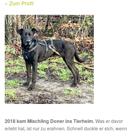
Expan
» Zum Profil
Kontakt & Rechtliches
Aktuelle Spenden 2026
Expan
Facebook
Ihre/Eure Spenden – Januar bis Juni 2026
Instagram
Spenden 2025
Juli bis Dezember 2025
Januar bis Juni 2025
Spenden 2024
Juli bis Dezember 2024
2018 kam Mischling Doner ins Tierheim.
Was er davor
Januar bis Juni 2024
erlebt hat, ist nur zu erahnen. Schnell duckte er sich, wenn