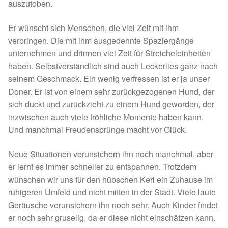
Fördermitgliedschaft
auszutoben.
Er wünscht sich Menschen, die viel Zeit mit ihm
Tierschutz
verbringen. Die mit ihm ausgedehnte Spaziergänge
unternehmen und drinnen viel Zeit für Streicheleinheiten
Auslandstierschutz
haben. Selbstverständlich sind auch Leckerlies ganz nach
seinem Geschmack. Ein wenig verfressen ist er ja unser
Schutzgebühr
Doner. Er ist von einem sehr zurückgezogenen Hund, der
sich duckt und zurückzieht zu einem Hund geworden, der
Unsere Notnasen
inzwischen auch viele fröhliche Momente haben kann.
Und manchmal Freudensprünge macht vor Glück.
Notnasen in Deutschland
Neue Situationen verunsichern ihn noch manchmal, aber
Notnasen noch im Ausland
er lernt es immer schneller zu entspannen. Trotzdem
wünschen wir uns für den hübschen Kerl ein Zuhause im
Notnasen mit Handicap
ruhigeren Umfeld und nicht mitten in der Stadt. Viele laute
Geräusche verunsichern ihn noch sehr. Auch Kinder findet
Wichtige Gedanken vor der Adoption
er noch sehr gruselig, da er diese nicht einschätzen kann.