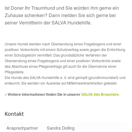
Ist Doner Ihr Traumhund und Sie würden ihm gerne ein
Sicherheitsgeschirr
Zuhause schenken? Dann melden Sie sich gerne bei
seiner Vermittlerin der SALVA Hundehilfe.
Mittelmeerkrankheiten
Leishmaniose
Unsere Hunde werden nach Übersendung eines Fragebogens und einer
positiven Vorkontrolle mit einem Schutzvertrag sowie gegen die Entrichtung
einer Schutzgebühr vermittelt. Das grundsätzliche Verfahren der
Qualzucht bei Hunden
Übersendung eines Fragebogens und einer positiven Vorkontrolle sowie
des Abschluss eines Pflegevertrags gilt auch für die Übernahme einer
Sonderfarben bei Hunden
Pflegestelle.
Die Hunde des SALVA Hundehilfe e. V. sind geimpft (grundimmunisiert) und
entwurmt. Sie werden vor Ausreise auf Mittelmeerkrankheiten getestet.
Zwingerhusten
» Weitere Informationen finden Sie in unserer
SALVA Info Broschüre
.
Ablauf Adoption
Kontakt
Info Broschüre – SALVA Hundehilfe e.V.
Ansprechpartner
Sandra Dolling