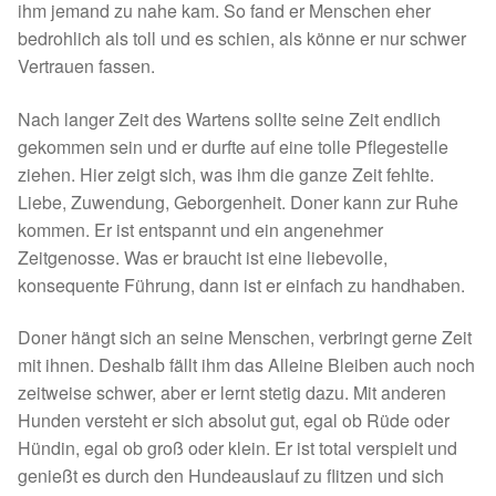
ihm jemand zu nahe kam. So fand er Menschen eher
Spenden 2023
bedrohlich als toll und es schien, als könne er nur schwer
Vertrauen fassen.
Juli bis Dezember 2023
Nach langer Zeit des Wartens sollte seine Zeit endlich
gekommen sein und er durfte auf eine tolle Pflegestelle
Januar bis Juni 2023
ziehen. Hier zeigt sich, was ihm die ganze Zeit fehlte.
Liebe, Zuwendung, Geborgenheit. Doner kann zur Ruhe
Spenden 2022
kommen. Er ist entspannt und ein angenehmer
Zeitgenosse. Was er braucht ist eine liebevolle,
Juli bis Dezember 2022
konsequente Führung, dann ist er einfach zu handhaben.
Januar bis Juni 2022
Doner hängt sich an seine Menschen, verbringt gerne Zeit
mit ihnen. Deshalb fällt ihm das Alleine Bleiben auch noch
Spenden 2021
zeitweise schwer, aber er lernt stetig dazu. Mit anderen
Hunden versteht er sich absolut gut, egal ob Rüde oder
Juli bis Dezember 2021
Hündin, egal ob groß oder klein. Er ist total verspielt und
genießt es durch den Hundeauslauf zu flitzen und sich