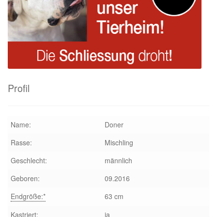
Aktion „Hilfe La Linea“
Updates „Hilfe La Linea“
Partnertierheim in Bulgarien
Profil
Partnertierheim in Polen
Name:
Doner
Rasse:
Mischling
Geschlecht:
männlich
Geboren:
09.2016
Endgröße:*
63 cm
Kastriert:
ja