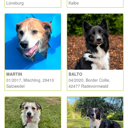
Glückliche Fellnasen
Lüneburg
Kalbe
Happy End Stories
Regenbogenbrücke
Aktuelles
SALVA News
MARTIN
BALTO
Reiseberichte
01/2017, Mischling, 29410
04/2020, Border Collie,
Salzwedel
42477 Radevormwald
Kreativprojekte
Unsere Partnertierheime
Partnertierheim La Linea in Spanien