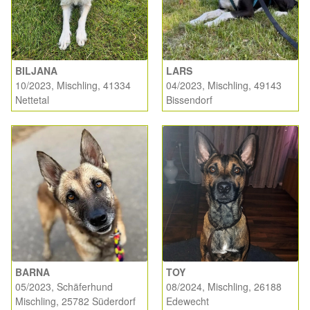
Aktion „Hilfe La Linea“
Updates „Hilfe La Linea“
BILJANA
LARS
10/2023, Mischling, 41334
04/2023, Mischling, 49143
Partnertierheim in Bulgarien
Nettetal
Bissendorf
Partnertierheim in Polen
BARNA
TOY
05/2023, Schäferhund
08/2024, Mischling, 26188
Mischling, 25782 Süderdorf
Edewecht