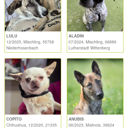
Sicherheitsgeschirr
Mittelmeerkrankheiten
LULU
ALADIN
Leishmaniose
12/2025, Mischling, 55758
07/2024, Mischling, 06889
Niederhosenbach
Lutherstadt Wittenberg
Qualzucht bei Hunden
Sonderfarben bei Hunden
Zwingerhusten
Ablauf Adoption
Info Broschüre – SALVA Hundehilfe e.V.
COPITO
ANUBIS
Chihuahua, 12/2020, 21335
06/2023, Malinois, 39624