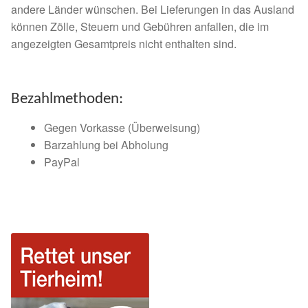
andere Länder wünschen. Bei Lieferungen in das Ausland
Spenden 2023
können Zölle, Steuern und Gebühren anfallen, die im
angezeigten Gesamtpreis nicht enthalten sind.
Juli bis Dezember 2023
Januar bis Juni 2023
Bezahlmethoden:
Gegen Vorkasse (Überweisung)
Spenden 2022
Barzahlung bei Abholung
PayPal
Juli bis Dezember 2022
Januar bis Juni 2022
Spenden 2021
Juli bis Dezember 2021