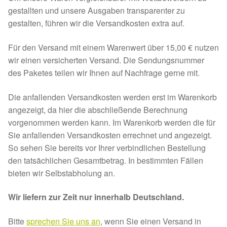
Expan
gestallten und unsere Ausgaben transparenter zu
gestalten, führen wir die Versandkosten extra auf.
Kontakt & Rechtliches
Aktuelle Spenden 2026
Expan
Für den Versand mit einem Warenwert über 15,00 € nutzen
Facebook
Ihre/Eure Spenden – Januar bis Juni 2026
wir einen versicherten Versand. Die Sendungsnummer
des Paketes teilen wir Ihnen auf Nachfrage gerne mit.
Instagram
Spenden 2025
Die anfallenden Versandkosten werden erst im Warenkorb
Juli bis Dezember 2025
angezeigt, da hier die abschließende Berechnung
vorgenommen werden kann. Im Warenkorb werden die für
Januar bis Juni 2025
Sie anfallenden Versandkosten errechnet und angezeigt.
So sehen Sie bereits vor Ihrer verbindlichen Bestellung
Spenden 2024
den tatsächlichen Gesamtbetrag. In bestimmten Fällen
bieten wir Selbstabholung an.
Juli bis Dezember 2024
Wir liefern zur Zeit nur innerhalb Deutschland.
Januar bis Juni 2024
Bitte
sprechen Sie uns an
, wenn Sie einen Versand in