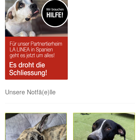
Fördermitgliedschaft
Tierschutz
Auslandstierschutz
Schutzgebühr
Unsere Notnasen
Notnasen in Deutschland
Unsere Notfä(e)lle
Notnasen noch im Ausland
Notnasen mit Handicap
Wichtige Gedanken vor der Adoption