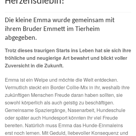
Herzensdiebin!
Spenden 2023
Die kleine Emma wurde gemeinsam mit
Juli bis Dezember 2023
ihrem Bruder Emmett im Tierheim
abgegeben.
Januar bis Juni 2023
Trotz dieses traurigen Starts ins Leben hat sie sich ihre
Spenden 2022
fröhliche und neugierige Art bewahrt und blickt voller
Zuversicht in die
Zukunft.
Juli bis Dezember 2022
Emma ist ein Welpe und möchte die Welt entdecken.
Vermutlich steckt ein Border Collie-Mix in ihr, weshalb ihre
Januar bis Juni 2022
zukünftigen Menschen Freude daran haben sollten, sie
sowohl körperlich als auch geistig zu beschäftigen.
Spenden 2021
Gemeinsame Spaziergänge, Nasenarbeit, Hundeschule
oder später auch Hundesport könnten ihr viel Freude
Juli bis Dezember 2021
bereiten. Natürlich muss Emma das Hunde-Einmaleins
erst noch lernen. Mit Geduld, liebevoller Konsequenz und