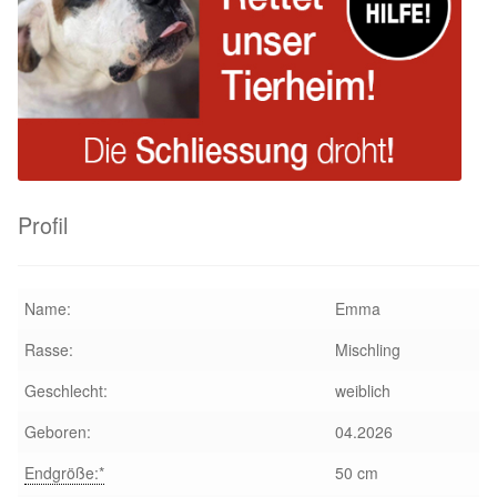
Aktion „Hilfe La Linea“
Updates „Hilfe La Linea“
Partnertierheim in Bulgarien
Partnertierheim in Polen
Profil
Name:
Emma
Rasse:
Mischling
Geschlecht:
weiblich
Geboren:
04.2026
Endgröße:*
50 cm