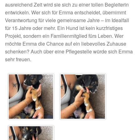
Fördermitgliedschaft
ausreichend Zeit wird sie sich zu einer tollen Begleiterin
entwickeln. Wer sich für Emma entscheidet, übernimmt
Tierschutz
Verantwortung für viele gemeinsame Jahre – im Idealfall
für 15 Jahre oder mehr. Ein Hund ist kein kurzfristiges
Auslandstierschutz
Projekt, sondern ein Familienmitglied fürs Leben. Wer
möchte Emma die Chance auf ein liebevolles Zuhause
Schutzgebühr
schenken? Auch über eine Pflegestelle würde sich Emma
sehr freuen.
Unsere Notnasen
Notnasen in Deutschland
Notnasen noch im Ausland
Notnasen mit Handicap
Wichtige Gedanken vor der Adoption