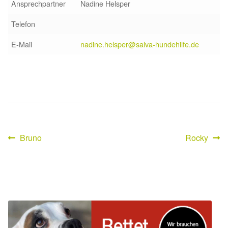
Ansprechpartner
Nadine Helsper
Glückliche Fellnasen
Telefon
Happy End Stories
E-Mail
nadine.helsper@salva-hundehilfe.de
Regenbogenbrücke
Aktuelles
SALVA News
Vorheriger
Nächster
Bruno
Rocky
Beitragsnavigation
Reiseberichte
Beitrag:
Beitrag:
Kreativprojekte
Unsere Partnertierheime
Partnertierheim La Linea in Spanien