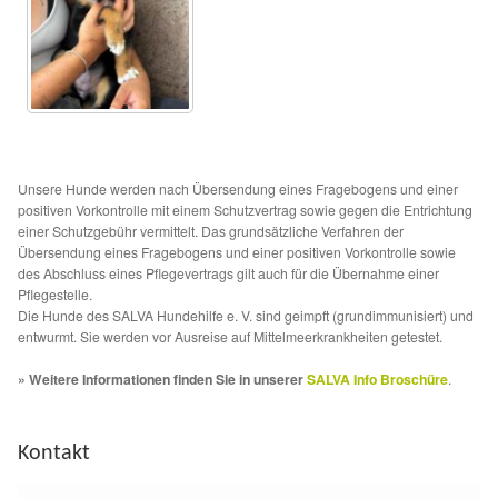
Sicherheitsgeschirr
Mittelmeerkrankheiten
Leishmaniose
Unsere Hunde werden nach Übersendung eines Fragebogens und einer
Qualzucht bei Hunden
positiven Vorkontrolle mit einem Schutzvertrag sowie gegen die Entrichtung
einer Schutzgebühr vermittelt. Das grundsätzliche Verfahren der
Übersendung eines Fragebogens und einer positiven Vorkontrolle sowie
Sonderfarben bei Hunden
des Abschluss eines Pflegevertrags gilt auch für die Übernahme einer
Pflegestelle.
Die Hunde des SALVA Hundehilfe e. V. sind geimpft (grundimmunisiert) und
Zwingerhusten
entwurmt. Sie werden vor Ausreise auf Mittelmeerkrankheiten getestet.
» Weitere Informationen finden Sie in unserer
SALVA Info Broschüre
.
Ablauf Adoption
Info Broschüre – SALVA Hundehilfe e.V.
Kontakt