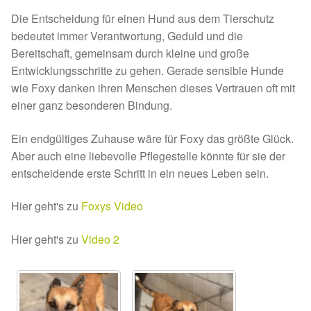
Die Entscheidung für einen Hund aus dem Tierschutz
Sicherheitsgeschirr
bedeutet immer Verantwortung, Geduld und die
Bereitschaft, gemeinsam durch kleine und große
Mittelmeerkrankheiten
Entwicklungsschritte zu gehen. Gerade sensible Hunde
wie Foxy danken ihren Menschen dieses Vertrauen oft mit
Leishmaniose
einer ganz besonderen Bindung.
Qualzucht bei Hunden
Ein endgültiges Zuhause wäre für Foxy das größte Glück.
Aber auch eine liebevolle Pflegestelle könnte für sie der
Sonderfarben bei Hunden
entscheidende erste Schritt in ein neues Leben sein.
Zwingerhusten
Hier geht's zu
Foxys Video
Hier geht's zu
Video 2
Ablauf Adoption
Info Broschüre – SALVA Hundehilfe e.V.