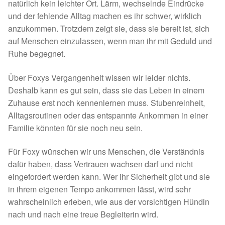
Fördermitgliedschaft
natürlich kein leichter Ort. Lärm, wechselnde Eindrücke
und der fehlende Alltag machen es ihr schwer, wirklich
Tierschutz
anzukommen. Trotzdem zeigt sie, dass sie bereit ist, sich
auf Menschen einzulassen, wenn man ihr mit Geduld und
Ruhe begegnet.
Auslandstierschutz
Über Foxys Vergangenheit wissen wir leider nichts.
Schutzgebühr
Deshalb kann es gut sein, dass sie das Leben in einem
Zuhause erst noch kennenlernen muss. Stubenreinheit,
Unsere Notnasen
Alltagsroutinen oder das entspannte Ankommen in einer
Familie könnten für sie noch neu sein.
Notnasen in Deutschland
Für Foxy wünschen wir uns Menschen, die Verständnis
Notnasen noch im Ausland
dafür haben, dass Vertrauen wachsen darf und nicht
eingefordert werden kann. Wer ihr Sicherheit gibt und sie
Notnasen mit Handicap
in ihrem eigenen Tempo ankommen lässt, wird sehr
wahrscheinlich erleben, wie aus der vorsichtigen Hündin
Wichtige Gedanken vor der Adoption
nach und nach eine treue Begleiterin wird.