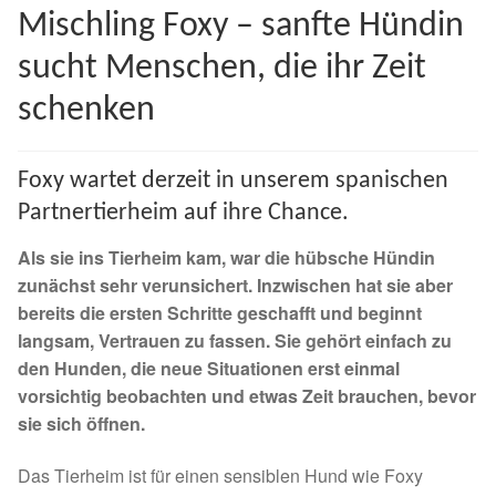
Mischling Foxy – sanfte Hündin
Spenden 2023
sucht Menschen, die ihr Zeit
Juli bis Dezember 2023
schenken
Januar bis Juni 2023
Foxy wartet derzeit in unserem spanischen
Spenden 2022
Partnertierheim auf ihre Chance.
Als sie ins Tierheim kam, war die hübsche Hündin
Juli bis Dezember 2022
zunächst sehr verunsichert. Inzwischen hat sie aber
bereits die ersten Schritte geschafft und beginnt
Januar bis Juni 2022
langsam, Vertrauen zu fassen. Sie gehört einfach zu
den Hunden, die neue Situationen erst einmal
Spenden 2021
vorsichtig beobachten und etwas Zeit brauchen, bevor
sie sich öffnen.
Juli bis Dezember 2021
Das Tierheim ist für einen sensiblen Hund wie Foxy