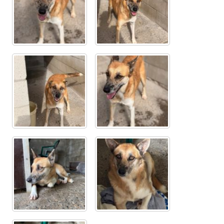
Glückliche Fellnasen
Happy End Stories
Regenbogenbrücke
Aktuelles
SALVA News
Reiseberichte
Kreativprojekte
Unsere Partnertierheime
Partnertierheim La Linea in Spanien