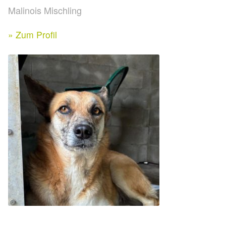
Expan
Malinois Mischling
Kontakt & Rechtliches
Aktuelle Spenden 2026
Expan
» Zum Profil
Facebook
Ihre/Eure Spenden – Januar bis Juni 2026
Instagram
Spenden 2025
Juli bis Dezember 2025
Januar bis Juni 2025
Spenden 2024
Juli bis Dezember 2024
Januar bis Juni 2024