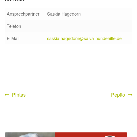
Ansprechpartner
Saskia Hagedorn
Telefon
E-Mail
saskia.hagedorn@salva-hundehilfe.de
Vorheriger
Nächster
Pintas
Pepito
Beitragsnavigation
Beitrag:
Beitrag: