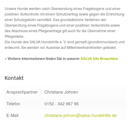
Fördermitgliedschaft
Unsere Hunde werden nach Übersendung eines Fragebogens und einer
positiven Vorkontrolle mit einem Schutzvertrag sowie gegen die Entrichtung
Tierschutz
einer Schutzgebühr vermittelt. Das grundsätzliche Verfahren der
Übersendung eines Fragebogens und einer positiven Vorkontrolle sowie
des Abschluss eines Pflegevertrags gilt auch für die Übernahme einer
Auslandstierschutz
Pflegestelle.
Die Hunde des SALVA Hundehilfe e. V. sind geimpft (grundimmunisiert) und
Schutzgebühr
entwurmt. Sie werden vor Ausreise auf Mittelmeerkrankheiten getestet.
» Weitere Informationen finden Sie in unserer
SALVA Info Broschüre
.
Unsere Notnasen
Notnasen in Deutschland
Kontakt
Ansprechpartner
Christiane Johnen
Notnasen noch im Ausland
Telefon
0152 - 342 967 96
Notnasen mit Handicap
E-Mail
christiane.johnen@salva-hundehilfe.de
Wichtige Gedanken vor der Adoption