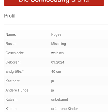
Glückliche Fellnasen
Profil
Happy End Stories
Regenbogenbrücke
Name:
Fugee
Aktuelles
Rasse:
Mischling
Geschlecht:
weiblich
SALVA News
Geboren:
09.2024
Reiseberichte
Endgröße:*
40 cm
Kastriert:
ja
Kreativprojekte
Andere Hunde:
ja
Unsere Partnertierheime
Katzen:
unbekannt
Partnertierheim La Linea in Spanien
Kinder:
erfahrene Kinder