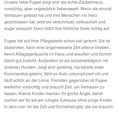
Unsere liebe Fugee zeigt sich als echte Zaubermaus,
Spenden 2023
vorsichtig, aber unglaublich liebenswert. Wenn sie einmal
Vertrauen gefasst hat und ihre Menschen ins Herz
Juli bis Dezember 2023
geschlossen hat, wird sie verschmust, verkuschelt und
sogar verspielt. Dann blitzt ihre fröhliche Seite richtig auf.
Januar bis Juni 2023
Fugee hat auf ihrer Pflegestelle schon viel gelernt. Sie ist
stubenrein, kann eine angemessene Zeit alleine bleiben,
Spenden 2022
kennt Alltagsgeräusche im Haus und draußen und kommt
damit gut zurecht. Außerdem ist sie sozialverträglich mit
Juli bis Dezember 2022
anderen Hunden, zeigt sich gelehrig, hat bereits erste
Kommandos gelernt, fährt im Auto unkompliziert mit und
Januar bis Juni 2022
läuft schön an der Leine. Fremden gegenüber ist Fugee
weiterhin vorsichtig und braucht Zeit, um Vertrauen zu
Spenden 2021
fassen. Kleine Kinder machen ihr große Angst, daher
suchen wir für sie ein ruhiges Zuhause ohne junge Kinder,
Juli bis Dezember 2021
in dem man ihr die Zeit und Sicherheit gibt, die sie braucht.