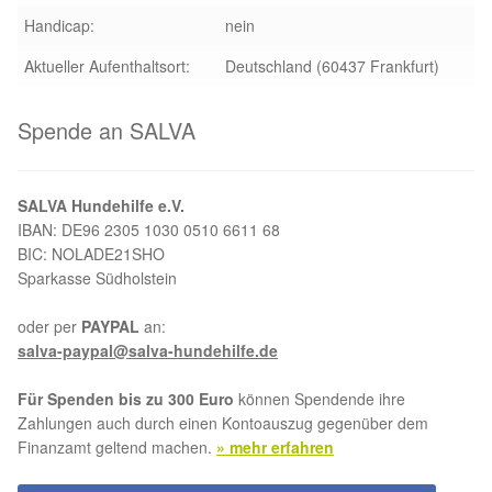
Handicap:
nein
Aktion „Hilfe La Linea“
Aktueller Aufenthaltsort:
Deutschland (60437 Frankfurt)
Updates „Hilfe La Linea“
Spende an SALVA
Partnertierheim in Bulgarien
SALVA Hundehilfe e.V.
Partnertierheim in Polen
IBAN: DE96 2305 1030 0510 6611 68
BIC: NOLADE21SHO
Sparkasse Südholstein
oder per
PAYPAL
an:
salva-paypal@salva-hundehilfe.de
Für Spenden bis zu 300 Euro
können Spendende ihre
Zahlungen auch durch einen Kontoauszug gegenüber dem
Finanzamt geltend machen.
» mehr erfahren