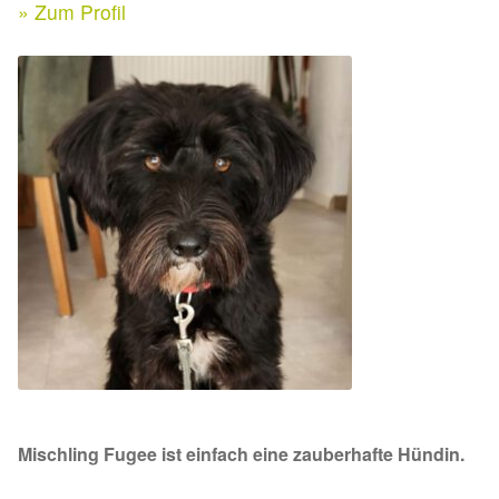
Expan
» Zum Profil
Kontakt & Rechtliches
Aktuelle Spenden 2026
Expan
Facebook
Ihre/Eure Spenden – Januar bis Juni 2026
Instagram
Spenden 2025
Juli bis Dezember 2025
Januar bis Juni 2025
Spenden 2024
Juli bis Dezember 2024
Mischling Fugee ist einfach eine zauberhafte Hündin.
Januar bis Juni 2024