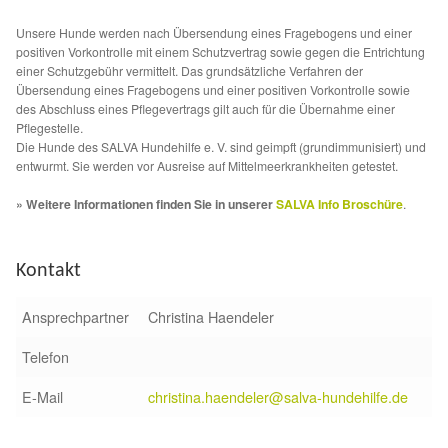
Sicherheitsgeschirr
Unsere Hunde werden nach Übersendung eines Fragebogens und einer
positiven Vorkontrolle mit einem Schutzvertrag sowie gegen die Entrichtung
einer Schutzgebühr vermittelt. Das grundsätzliche Verfahren der
Mittelmeerkrankheiten
Übersendung eines Fragebogens und einer positiven Vorkontrolle sowie
des Abschluss eines Pflegevertrags gilt auch für die Übernahme einer
Pflegestelle.
Leishmaniose
Die Hunde des SALVA Hundehilfe e. V. sind geimpft (grundimmunisiert) und
entwurmt. Sie werden vor Ausreise auf Mittelmeerkrankheiten getestet.
Qualzucht bei Hunden
» Weitere Informationen finden Sie in unserer
SALVA Info Broschüre
.
Sonderfarben bei Hunden
Kontakt
Zwingerhusten
Ansprechpartner
Christina Haendeler
Ablauf Adoption
Telefon
E-Mail
christina.haendeler@salva-hundehilfe.de
Info Broschüre – SALVA Hundehilfe e.V.