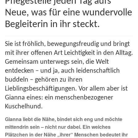
Pflegestelle jeden Tag aufs
Spenden 2023
Neue, was für eine wundervolle
Begleiterin in ihr steckt.
Juli bis Dezember 2023
Januar bis Juni 2023
Sie ist fröhlich, bewegungsfreudig und bringt
mit ihrer offenen Art Leichtigkeit in den Alltag.
Spenden 2022
Gemeinsam unterwegs sein, die Welt
entdecken – und ja, auch leidenschaftlich
Juli bis Dezember 2022
buddeln – gehören zu ihren
Lieblingsbeschäftigungen. Vor allem aber ist
Januar bis Juni 2022
Gianna eines: ein menschenbezogener
Spenden 2021
Kuschelhund.
Gianna liebt die Nähe, bindet sich eng und möchte
Juli bis Dezember 2021
mittendrin sein – nicht nur dabei. Ein weiches
Plätzchen in der Nähe „ihrer“ Menschen bedeutet ihr