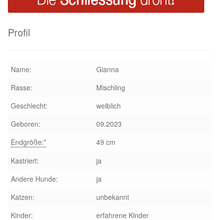
Aktion „Hilfe La Linea“
Profil
Updates „Hilfe La Linea“
Name:
Gianna
Partnertierheim in Bulgarien
Rasse:
Mischling
Partnertierheim in Polen
Geschlecht:
weiblich
Geboren:
09.2023
Endgröße:*
49 cm
Kastriert:
ja
Andere Hunde:
ja
Katzen:
unbekannt
Kinder:
erfahrene Kinder