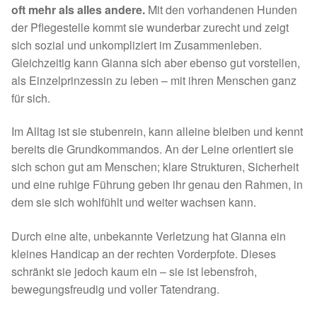
Fördermitgliedschaft
oft mehr als alles andere.
Mit den vorhandenen Hunden
der Pflegestelle kommt sie wunderbar zurecht und zeigt
Tierschutz
sich sozial und unkompliziert im Zusammenleben.
Gleichzeitig kann Gianna sich aber ebenso gut vorstellen,
Auslandstierschutz
als Einzelprinzessin zu leben – mit ihren Menschen ganz
für sich.
Schutzgebühr
Im Alltag ist sie stubenrein, kann alleine bleiben und kennt
bereits die Grundkommandos. An der Leine orientiert sie
Unsere Notnasen
sich schon gut am Menschen; klare Strukturen, Sicherheit
und eine ruhige Führung geben ihr genau den Rahmen, in
Notnasen in Deutschland
dem sie sich wohlfühlt und weiter wachsen kann.
Notnasen noch im Ausland
Durch eine alte, unbekannte Verletzung hat Gianna ein
kleines Handicap an der rechten Vorderpfote. Dieses
Notnasen mit Handicap
schränkt sie jedoch kaum ein – sie ist lebensfroh,
bewegungsfreudig und voller Tatendrang.
Wichtige Gedanken vor der Adoption