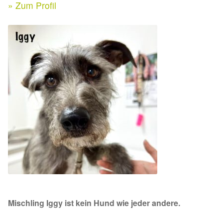
Expan
» Zum Profil
Kontakt & Rechtliches
Aktuelle Spenden 2026
Expan
Facebook
Ihre/Eure Spenden – Januar bis Juni 2026
Instagram
Spenden 2025
Juli bis Dezember 2025
Januar bis Juni 2025
Spenden 2024
Juli bis Dezember 2024
Mischling Iggy ist
kein Hund wie jeder andere.
Januar bis Juni 2024