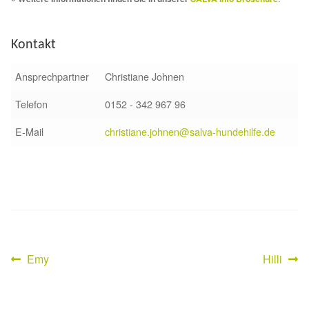
Sicherheitsgeschirr
Kontakt
Mittelmeerkrankheiten
Ansprechpartner
Christiane Johnen
Leishmaniose
Telefon
0152 - 342 967 96
Qualzucht bei Hunden
E-Mail
christiane.johnen@salva-hundehilfe.de
Sonderfarben bei Hunden
Zwingerhusten
Ablauf Adoption
Vorheriger
Nächster
Emy
Hilli
Beitragsnavigation
Beitrag:
Beitrag:
Info Broschüre – SALVA Hundehilfe e.V.