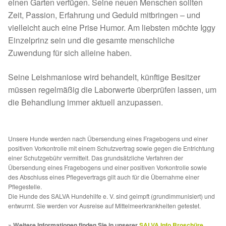
Fördermitgliedschaft
einen Garten verfügen. Seine neuen Menschen sollten
Zeit, Passion, Erfahrung und Geduld mitbringen – und
vielleicht auch eine Prise Humor. Am liebsten möchte Iggy
Tierschutz
Einzelprinz sein und die gesamte menschliche
Zuwendung für sich alleine haben.
Auslandstierschutz
Seine Leishmaniose wird behandelt, künftige Besitzer
Schutzgebühr
müssen regelmäßig die Laborwerte überprüfen lassen, um
die Behandlung immer aktuell anzupassen.
Unsere Notnasen
Notnasen in Deutschland
Unsere Hunde werden nach Übersendung eines Fragebogens und einer
positiven Vorkontrolle mit einem Schutzvertrag sowie gegen die Entrichtung
einer Schutzgebühr vermittelt. Das grundsätzliche Verfahren der
Notnasen noch im Ausland
Übersendung eines Fragebogens und einer positiven Vorkontrolle sowie
des Abschluss eines Pflegevertrags gilt auch für die Übernahme einer
Pflegestelle.
Notnasen mit Handicap
Die Hunde des SALVA Hundehilfe e. V. sind geimpft (grundimmunisiert) und
entwurmt. Sie werden vor Ausreise auf Mittelmeerkrankheiten getestet.
Wichtige Gedanken vor der Adoption
» Weitere Informationen finden Sie in unserer
SALVA Info Broschüre
.