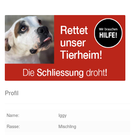
Glückliche Fellnasen
Happy End Stories
Regenbogenbrücke
Aktuelles
SALVA News
Reiseberichte
Profil
Kreativprojekte
Unsere Partnertierheime
Name:
Iggy
Rasse:
Mischling
Partnertierheim La Linea in Spanien