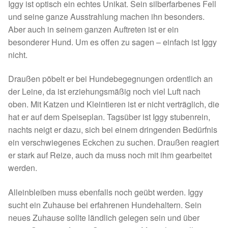
Iggy ist optisch ein echtes Unikat. Sein silberfarbenes Fell
Spenden 2023
und seine ganze Ausstrahlung machen ihn besonders.
Aber auch in seinem ganzen Auftreten ist er ein
Juli bis Dezember 2023
besonderer Hund. Um es offen zu sagen – einfach ist Iggy
nicht.
Januar bis Juni 2023
Draußen pöbelt er bei Hundebegegnungen ordentlich an
der Leine, da ist erziehungsmäßig noch viel Luft nach
Spenden 2022
oben. Mit Katzen und Kleintieren ist er nicht verträglich, die
hat er auf dem Speiseplan. Tagsüber ist Iggy stubenrein,
Juli bis Dezember 2022
nachts neigt er dazu, sich bei einem dringenden Bedürfnis
ein verschwiegenes Eckchen zu suchen. Draußen reagiert
Januar bis Juni 2022
er stark auf Reize, auch da muss noch mit ihm gearbeitet
werden.
Spenden 2021
Alleinbleiben muss ebenfalls noch geübt werden. Iggy
Juli bis Dezember 2021
sucht ein Zuhause bei erfahrenen Hundehaltern. Sein
neues Zuhause sollte ländlich gelegen sein und über