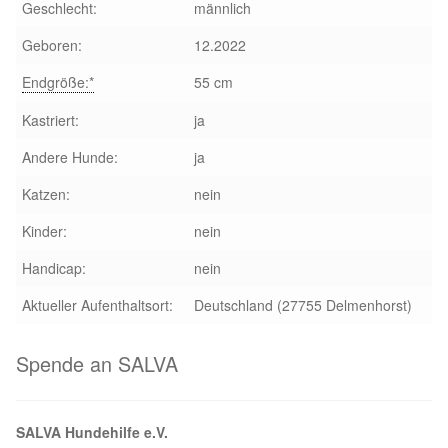
Geschlecht:
männlich
Aktion „Hilfe La Linea“
Geboren:
12.2022
Endgröße:*
55 cm
Updates „Hilfe La Linea“
Kastriert:
ja
Partnertierheim in Bulgarien
Andere Hunde:
ja
Partnertierheim in Polen
Katzen:
nein
Kinder:
nein
Handicap:
nein
Aktueller Aufenthaltsort:
Deutschland (27755 Delmenhorst)
Spende an SALVA
SALVA Hundehilfe e.V.