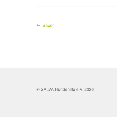
Vorheriger
Saper
Beitragsnavigation
Beitrag:
© SALVA Hundehilfe e.V. 2026