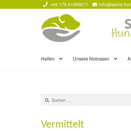
+49 176 61899071
info@salva-hun
Zur
Zum
Navigation
Inhalt
springen
springen
Helfen
Unsere Notnasen
A
Suchen
nach:
Vermittelt