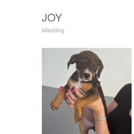
JOY
Mischling