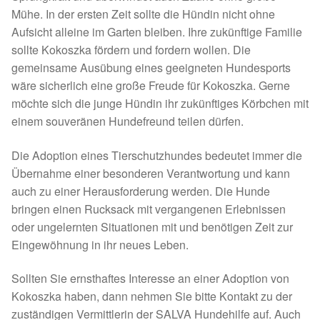
Mühe. In der ersten Zeit sollte die Hündin nicht ohne
Sicherheitsgeschirr
Aufsicht alleine im Garten bleiben. Ihre zukünftige Familie
sollte Kokoszka fördern und fordern wollen. Die
Mittelmeerkrankheiten
gemeinsame Ausübung eines geeigneten Hundesports
wäre sicherlich eine große Freude für Kokoszka. Gerne
Leishmaniose
möchte sich die junge Hündin ihr zukünftiges Körbchen mit
einem souveränen Hundefreund teilen dürfen.
Qualzucht bei Hunden
Die Adoption eines Tierschutzhundes bedeutet immer die
Übernahme einer besonderen Verantwortung und kann
Sonderfarben bei Hunden
auch zu einer Herausforderung werden. Die Hunde
bringen einen Rucksack mit vergangenen Erlebnissen
Zwingerhusten
oder ungelernten Situationen mit und benötigen Zeit zur
Eingewöhnung in ihr neues Leben.
Ablauf Adoption
Sollten Sie ernsthaftes Interesse an einer Adoption von
Info Broschüre – SALVA Hundehilfe e.V.
Kokoszka haben, dann nehmen Sie bitte Kontakt zu der
zuständigen Vermittlerin der SALVA Hundehilfe auf. Auch