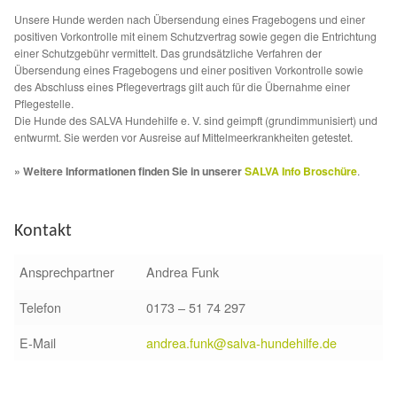
Unsere Hunde werden nach Übersendung eines Fragebogens und einer
Aktion „Hilfe La Linea“
positiven Vorkontrolle mit einem Schutzvertrag sowie gegen die Entrichtung
einer Schutzgebühr vermittelt. Das grundsätzliche Verfahren der
Übersendung eines Fragebogens und einer positiven Vorkontrolle sowie
Updates „Hilfe La Linea“
des Abschluss eines Pflegevertrags gilt auch für die Übernahme einer
Pflegestelle.
Die Hunde des SALVA Hundehilfe e. V. sind geimpft (grundimmunisiert) und
Partnertierheim in Bulgarien
entwurmt. Sie werden vor Ausreise auf Mittelmeerkrankheiten getestet.
Partnertierheim in Polen
» Weitere Informationen finden Sie in unserer
SALVA Info Broschüre
.
Kontakt
Ansprechpartner
Andrea Funk
Telefon
0173 – 51 74 297
E-Mail
andrea.funk@salva-hundehilfe.de