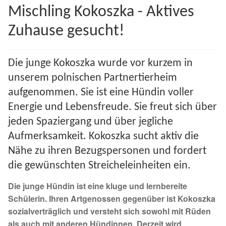
Mischling Kokoszka - Aktives
Spenden 2023
Zuhause gesucht!
Juli bis Dezember 2023
Die junge Kokoszka wurde vor kurzem in
Januar bis Juni 2023
unserem polnischen Partnertierheim
aufgenommen. Sie ist eine Hündin voller
Spenden 2022
Energie und Lebensfreude. Sie freut sich über
Juli bis Dezember 2022
jeden Spaziergang und über jegliche
Aufmerksamkeit. Kokoszka sucht aktiv die
Januar bis Juni 2022
Nähe zu ihren Bezugspersonen und fordert
die gewünschten Streicheleinheiten ein.
Spenden 2021
Die junge Hündin ist eine kluge und lernbereite
Schülerin. Ihren Artgenossen gegenüber ist Kokoszka
Juli bis Dezember 2021
sozialverträglich und versteht sich sowohl mit Rüden
als auch mit anderen Hündinnen. Derzeit wird