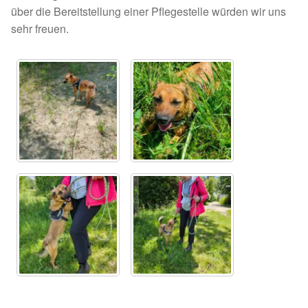
Glückliche Fellnasen
über die Bereitstellung einer Pflegestelle würden wir uns
sehr freuen.
Happy End Stories
Regenbogenbrücke
Aktuelles
SALVA News
Reiseberichte
Kreativprojekte
Unsere Partnertierheime
Partnertierheim La Linea in Spanien