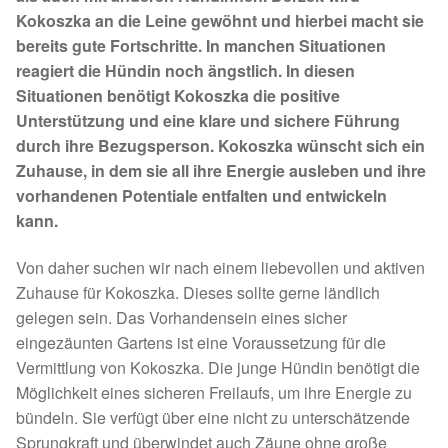
Fördermitgliedschaft
Kokoszka an die Leine gewöhnt und hierbei macht sie
bereits gute Fortschritte. In manchen Situationen
Tierschutz
reagiert die Hündin noch ängstlich. In diesen
Situationen benötigt Kokoszka die positive
Auslandstierschutz
Unterstützung und eine klare und sichere Führung
durch ihre Bezugsperson. Kokoszka wünscht sich ein
Schutzgebühr
Zuhause, in dem sie all ihre Energie ausleben und ihre
vorhandenen Potentiale entfalten und entwickeln
Unsere Notnasen
kann.
Von daher suchen wir nach einem liebevollen und aktiven
Notnasen in Deutschland
Zuhause für Kokoszka. Dieses sollte gerne ländlich
gelegen sein. Das Vorhandensein eines sicher
Notnasen noch im Ausland
eingezäunten Gartens ist eine Voraussetzung für die
Vermittlung von Kokoszka. Die junge Hündin benötigt die
Notnasen mit Handicap
Möglichkeit eines sicheren Freilaufs, um ihre Energie zu
bündeln. Sie verfügt über eine nicht zu unterschätzende
Wichtige Gedanken vor der Adoption
Sprungkraft und überwindet auch Zäune ohne große