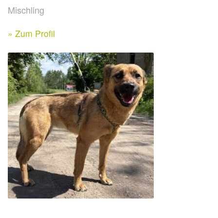
Expan
Mischling
Kontakt & Rechtliches
Aktuelle Spenden 2026
Expan
» Zum Profil
Facebook
Ihre/Eure Spenden – Januar bis Juni 2026
Instagram
Spenden 2025
Juli bis Dezember 2025
Januar bis Juni 2025
Spenden 2024
Juli bis Dezember 2024
Januar bis Juni 2024