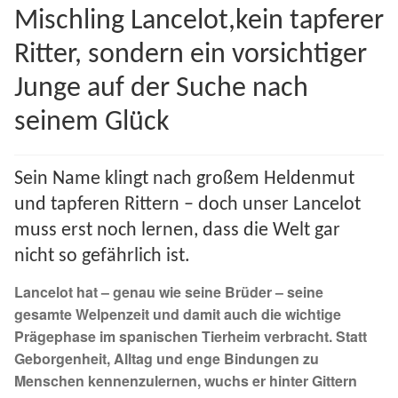
Mischling Lancelot,kein tapferer
Spenden 2023
Ritter, sondern ein vorsichtiger
Juli bis Dezember 2023
Junge auf der Suche nach
Januar bis Juni 2023
seinem Glück
Spenden 2022
Sein Name klingt nach großem Heldenmut
und tapferen Rittern – doch unser Lancelot
Juli bis Dezember 2022
muss erst noch lernen, dass die Welt gar
nicht so gefährlich ist.
Januar bis Juni 2022
Lancelot hat – genau wie seine Brüder – seine
Spenden 2021
gesamte Welpenzeit und damit auch die wichtige
Prägephase im spanischen Tierheim verbracht. Statt
Juli bis Dezember 2021
Geborgenheit, Alltag und enge Bindungen zu
Menschen kennenzulernen, wuchs er hinter Gittern