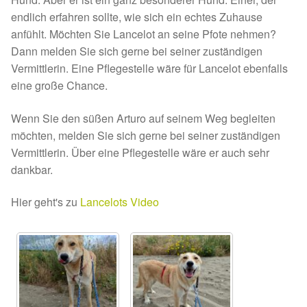
Glückliche Fellnasen
endlich erfahren sollte, wie sich ein echtes Zuhause
anfühlt. Möchten Sie Lancelot an seine Pfote nehmen?
Happy End Stories
Dann melden Sie sich gerne bei seiner zuständigen
Vermittlerin. Eine Pflegestelle wäre für Lancelot ebenfalls
Regenbogenbrücke
eine große Chance.
Aktuelles
Wenn Sie den süßen Arturo auf seinem Weg begleiten
möchten, melden Sie sich gerne bei seiner zuständigen
SALVA News
Vermittlerin. Über eine Pflegestelle wäre er auch sehr
dankbar.
Reiseberichte
Hier geht's zu
Lancelots Video
Kreativprojekte
Unsere Partnertierheime
Partnertierheim La Linea in Spanien