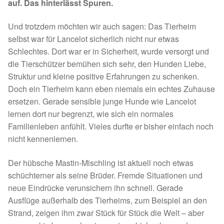
Fördermitgliedschaft
auf. Das hinterlässt Spuren.
Und trotzdem möchten wir auch sagen: Das Tierheim
Tierschutz
selbst war für Lancelot sicherlich nicht nur etwas
Schlechtes. Dort war er in Sicherheit, wurde versorgt und
Auslandstierschutz
die Tierschützer bemühen sich sehr, den Hunden Liebe,
Struktur und kleine positive Erfahrungen zu schenken.
Schutzgebühr
Doch ein Tierheim kann eben niemals ein echtes Zuhause
ersetzen. Gerade sensible junge Hunde wie Lancelot
Unsere Notnasen
lernen dort nur begrenzt, wie sich ein normales
Familienleben anfühlt. Vieles durfte er bisher einfach noch
Notnasen in Deutschland
nicht kennenlernen.
Notnasen noch im Ausland
Der hübsche Mastin-Mischling ist aktuell noch etwas
schüchterner als seine Brüder. Fremde Situationen und
Notnasen mit Handicap
neue Eindrücke verunsichern ihn schnell. Gerade
Ausflüge außerhalb des Tierheims, zum Beispiel an den
Strand, zeigen ihm zwar Stück für Stück die Welt – aber
Wichtige Gedanken vor der Adoption