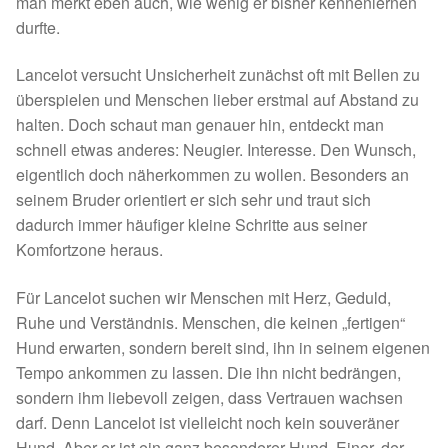
man merkt eben auch, wie wenig er bisher kennenlernen
durfte.
Sicherheitsgeschirr
Lancelot versucht Unsicherheit zunächst oft mit Bellen zu
Mittelmeerkrankheiten
überspielen und Menschen lieber erstmal auf Abstand zu
halten. Doch schaut man genauer hin, entdeckt man
Leishmaniose
schnell etwas anderes: Neugier. Interesse. Den Wunsch,
eigentlich doch näherkommen zu wollen. Besonders an
Qualzucht bei Hunden
seinem Bruder orientiert er sich sehr und traut sich
dadurch immer häufiger kleine Schritte aus seiner
Sonderfarben bei Hunden
Komfortzone heraus.
Zwingerhusten
Für Lancelot suchen wir Menschen mit Herz, Geduld,
Ruhe und Verständnis. Menschen, die keinen „fertigen“
Hund erwarten, sondern bereit sind, ihn in seinem eigenen
Ablauf Adoption
Tempo ankommen zu lassen. Die ihn nicht bedrängen,
sondern ihm liebevoll zeigen, dass Vertrauen wachsen
Info Broschüre – SALVA Hundehilfe e.V.
darf. Denn Lancelot ist vielleicht noch kein souveräner
Hund. Aber er ist ein ganz besonderer Hund. Einer, der