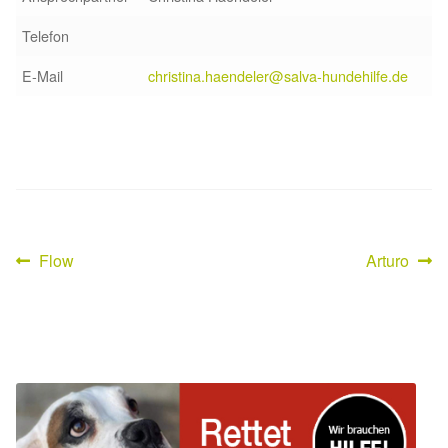
Telefon
E-Mail
christina.haendeler@salva-hundehilfe.de
Vorheriger
Nächster
Flow
Arturo
Beitragsnavigation
Beitrag:
Beitrag: