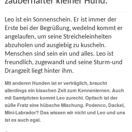
zauberhafter kleiner Hund.
Spenden 2023
Leo ist ein Sonnenschein. Er ist immer der
Juli bis Dezember 2023
Erste bei der Begrüßung, wedelnd kommt er
angelaufen, um seine Streicheleinheiten
Januar bis Juni 2023
abzuholen und ausgiebig zu kuscheln.
Menschen sind sein ein und alles. Leo ist
Spenden 2022
freundlich, zugewandt und seine Sturm-und
Juli bis Dezember 2022
Drangzeit liegt hinter ihm.
Mit anderen Hunden ist er verträglich, braucht
Januar bis Juni 2022
allerdings ein bisschen Zeit zum Kennenlernen. Auch
mit Samtpfoten kommt Leo zurecht. Optisch ist der
Spenden 2021
süße Fratz eine hübsche Mischung. Podenco, Dackel,
Mini-Labrador? Das wissen wir nicht und Leo und uns
Juli bis Dezember 2021
ist es auch egal.