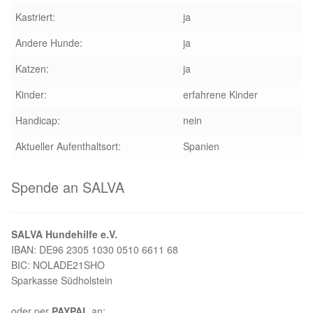
Kastriert:
ja
Aktion „Hilfe La Linea“
Andere Hunde:
ja
Updates „Hilfe La Linea“
Katzen:
ja
Kinder:
erfahrene Kinder
Partnertierheim in Bulgarien
Handicap:
nein
Partnertierheim in Polen
Aktueller Aufenthaltsort:
Spanien
Spende an SALVA
SALVA Hundehilfe e.V.
IBAN: DE96 2305 1030 0510 6611 68
BIC: NOLADE21SHO
Sparkasse Südholstein
oder per
PAYPAL
an: