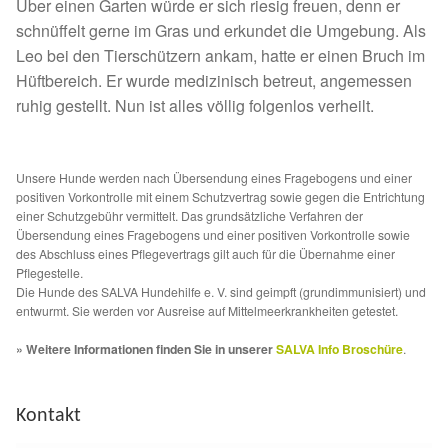
Fördermitgliedschaft
Über einen Garten würde er sich riesig freuen, denn er
schnüffelt gerne im Gras und erkundet die Umgebung. Als
Leo bei den Tierschützern ankam, hatte er einen Bruch im
Tierschutz
Hüftbereich. Er wurde medizinisch betreut, angemessen
ruhig gestellt. Nun ist alles völlig folgenlos verheilt.
Auslandstierschutz
Schutzgebühr
Unsere Hunde werden nach Übersendung eines Fragebogens und einer
positiven Vorkontrolle mit einem Schutzvertrag sowie gegen die Entrichtung
Unsere Notnasen
einer Schutzgebühr vermittelt. Das grundsätzliche Verfahren der
Übersendung eines Fragebogens und einer positiven Vorkontrolle sowie
des Abschluss eines Pflegevertrags gilt auch für die Übernahme einer
Notnasen in Deutschland
Pflegestelle.
Die Hunde des SALVA Hundehilfe e. V. sind geimpft (grundimmunisiert) und
entwurmt. Sie werden vor Ausreise auf Mittelmeerkrankheiten getestet.
Notnasen noch im Ausland
» Weitere Informationen finden Sie in unserer
SALVA Info Broschüre
.
Notnasen mit Handicap
Kontakt
Wichtige Gedanken vor der Adoption