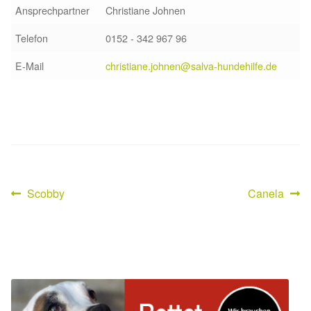
Ansprechpartner
Christiane Johnen
Sicherheitsgeschirr
Telefon
0152 - 342 967 96
Mittelmeerkrankheiten
E-Mail
christiane.johnen@salva-hundehilfe.de
Leishmaniose
Qualzucht bei Hunden
Sonderfarben bei Hunden
Vorheriger
Nächster
Scobby
Canela
Beitragsnavigation
Zwingerhusten
Beitrag:
Beitrag:
Ablauf Adoption
Info Broschüre – SALVA Hundehilfe e.V.