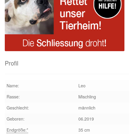
Glückliche Fellnasen
Happy End Stories
Regenbogenbrücke
Aktuelles
Profil
SALVA News
Reiseberichte
Name:
Leo
Rasse:
Mischling
Kreativprojekte
Geschlecht:
männlich
Unsere Partnertierheime
Geboren:
06.2019
Partnertierheim La Linea in Spanien
Endgröße:*
35 cm