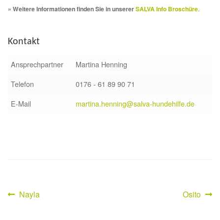
» Weitere Informationen finden Sie in unserer
SALVA Info Broschüre
.
Aktion „Hilfe La Linea“
Kontakt
Updates „Hilfe La Linea“
Ansprechpartner
Martina Henning
Partnertierheim in Bulgarien
Telefon
0176 - 61 89 90 71
Partnertierheim in Polen
E-Mail
martina.henning@salva-hundehilfe.de
Vorheriger
Nächster
Nayla
Osito
Beitragsnavigation
Beitrag:
Beitrag: