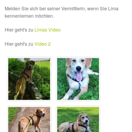
Melden Sie sich bei seiner Vermittlerin, wenn Sie Lima
Sicherheitsgeschirr
kennenlernen möchten.
Mittelmeerkrankheiten
Hier geht's zu
Limas Video
Leishmaniose
Hier geht's zu
Video 2
Qualzucht bei Hunden
Sonderfarben bei Hunden
Zwingerhusten
Ablauf Adoption
Info Broschüre – SALVA Hundehilfe e.V.