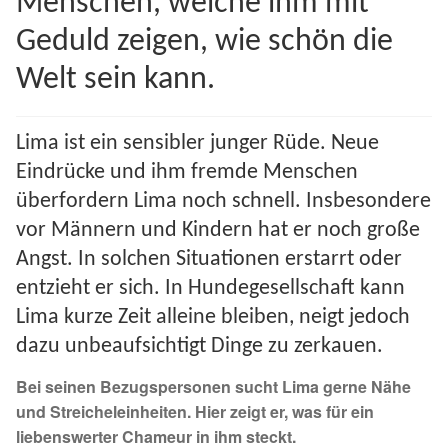
Menschen, welche ihm mit
Spenden 2023
Geduld zeigen, wie schön die
Welt sein kann.
Juli bis Dezember 2023
Januar bis Juni 2023
Lima ist ein sensibler junger Rüde. Neue
Eindrücke und ihm fremde Menschen
Spenden 2022
überfordern Lima noch schnell. Insbesondere
vor Männern und Kindern hat er noch große
Juli bis Dezember 2022
Angst. In solchen Situationen erstarrt oder
entzieht er sich. In Hundegesellschaft kann
Januar bis Juni 2022
Lima kurze Zeit alleine bleiben, neigt jedoch
Spenden 2021
dazu unbeaufsichtigt Dinge zu zerkauen.
Bei seinen Bezugspersonen sucht Lima gerne Nähe
Juli bis Dezember 2021
und Streicheleinheiten. Hier zeigt er, was für ein
liebenswerter Chameur in ihm steckt.