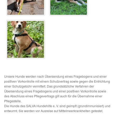
Glückliche Fellnasen
Happy End Stories
Regenbogenbrücke
Aktuelles
SALVA News
Reiseberichte
Unsere Hunde werden nach Übersendung eines Fragebogens und einer
positiven Vorkontrolle mit einem Schutzvertrag sowie gegen die Entrichtung
Kreativprojekte
einer Schutzgebühr vermittelt. Das grundsätzliche Verfahren der
Übersendung eines Fragebogens und einer positiven Vorkontrolle sowie
des Abschluss eines Pflegevertrags gilt auch für die Übernahme einer
Unsere Partnertierheime
Pflegestelle.
Die Hunde des SALVA Hundehilfe e. V. sind geimpft (grundimmunisiert) und
entwurmt. Sie werden vor Ausreise auf Mittelmeerkrankheiten getestet.
Partnertierheim La Linea in Spanien