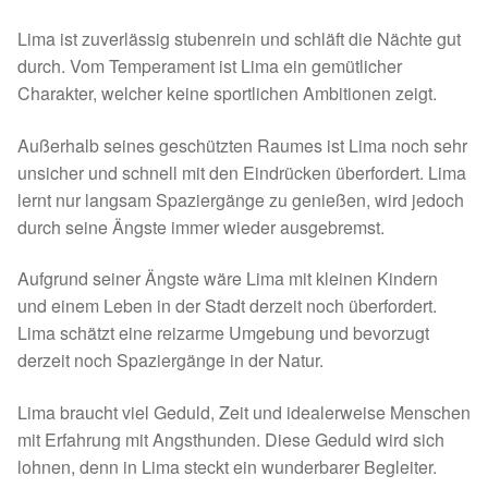
Fördermitgliedschaft
Lima ist zuverlässig stubenrein und schläft die Nächte gut
Tierschutz
durch. Vom Temperament ist Lima ein gemütlicher
Charakter, welcher keine sportlichen Ambitionen zeigt.
Auslandstierschutz
Außerhalb seines geschützten Raumes ist Lima noch sehr
unsicher und schnell mit den Eindrücken überfordert. Lima
Schutzgebühr
lernt nur langsam Spaziergänge zu genießen, wird jedoch
durch seine Ängste immer wieder ausgebremst.
Unsere Notnasen
Aufgrund seiner Ängste wäre Lima mit kleinen Kindern
Notnasen in Deutschland
und einem Leben in der Stadt derzeit noch überfordert.
Lima schätzt eine reizarme Umgebung und bevorzugt
Notnasen noch im Ausland
derzeit noch Spaziergänge in der Natur.
Notnasen mit Handicap
Lima braucht viel Geduld, Zeit und idealerweise Menschen
mit Erfahrung mit Angsthunden. Diese Geduld wird sich
Wichtige Gedanken vor der Adoption
lohnen, denn in Lima steckt ein wunderbarer Begleiter.