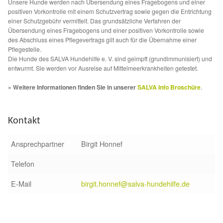
Unsere Hunde werden nach Übersendung eines Fragebogens und einer
Sicherheitsgeschirr
positiven Vorkontrolle mit einem Schutzvertrag sowie gegen die Entrichtung
einer Schutzgebühr vermittelt. Das grundsätzliche Verfahren der
Übersendung eines Fragebogens und einer positiven Vorkontrolle sowie
Mittelmeerkrankheiten
des Abschluss eines Pflegevertrags gilt auch für die Übernahme einer
Pflegestelle.
Leishmaniose
Die Hunde des SALVA Hundehilfe e. V. sind geimpft (grundimmunisiert) und
entwurmt. Sie werden vor Ausreise auf Mittelmeerkrankheiten getestet.
Qualzucht bei Hunden
» Weitere Informationen finden Sie in unserer
SALVA Info Broschüre
.
Sonderfarben bei Hunden
Kontakt
Zwingerhusten
Ansprechpartner
Birgit Honnef
Telefon
Ablauf Adoption
E-Mail
birgit.honnef@salva-hundehilfe.de
Info Broschüre – SALVA Hundehilfe e.V.
Glückliche Fellnasen