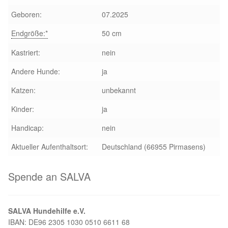
Aktion „Hilfe La Linea“
Geboren:
07.2025
Endgröße:*
50 cm
Updates „Hilfe La Linea“
Kastriert:
nein
Partnertierheim in Bulgarien
Andere Hunde:
ja
Katzen:
unbekannt
Partnertierheim in Polen
Kinder:
ja
Handicap:
nein
Aktueller Aufenthaltsort:
Deutschland (66955 Pirmasens)
Spende an SALVA
SALVA Hundehilfe e.V.
IBAN: DE96 2305 1030 0510 6611 68