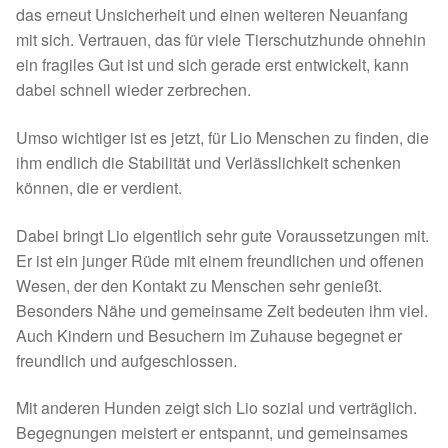
Spenden 2023
das erneut Unsicherheit und einen weiteren Neuanfang
mit sich. Vertrauen, das für viele Tierschutzhunde ohnehin
Juli bis Dezember 2023
ein fragiles Gut ist und sich gerade erst entwickelt, kann
dabei schnell wieder zerbrechen.
Januar bis Juni 2023
Umso wichtiger ist es jetzt, für Lio Menschen zu finden, die
ihm endlich die Stabilität und Verlässlichkeit schenken
Spenden 2022
können, die er verdient.
Juli bis Dezember 2022
Dabei bringt Lio eigentlich sehr gute Voraussetzungen mit.
Er ist ein junger Rüde mit einem freundlichen und offenen
Januar bis Juni 2022
Wesen, der den Kontakt zu Menschen sehr genießt.
Besonders Nähe und gemeinsame Zeit bedeuten ihm viel.
Spenden 2021
Auch Kindern und Besuchern im Zuhause begegnet er
freundlich und aufgeschlossen.
Juli bis Dezember 2021
Mit anderen Hunden zeigt sich Lio sozial und verträglich.
Begegnungen meistert er entspannt, und gemeinsames
Fördermitgliedschaft