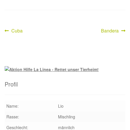
Happy End Stories
Regenbogenbrücke
Vorheriger
Nächster
Cuba
Bandera
Beitragsnavigation
Beitrag:
Beitrag:
Aktuelles
SALVA News
Reiseberichte
Profil
Kreativprojekte
Unsere Partnertierheime
Name:
Lio
Rasse:
Mischling
Partnertierheim La Linea in Spanien
Geschlecht:
männlich