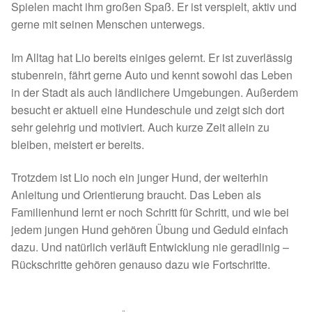
Spielen macht ihm großen Spaß. Er ist verspielt, aktiv und
gerne mit seinen Menschen unterwegs.
Tierschutz
Im Alltag hat Lio bereits einiges gelernt. Er ist zuverlässig
Auslandstierschutz
stubenrein, fährt gerne Auto und kennt sowohl das Leben
in der Stadt als auch ländlichere Umgebungen. Außerdem
Schutzgebühr
besucht er aktuell eine Hundeschule und zeigt sich dort
sehr gelehrig und motiviert. Auch kurze Zeit allein zu
Unsere Notnasen
bleiben, meistert er bereits.
Notnasen in Deutschland
Trotzdem ist Lio noch ein junger Hund, der weiterhin
Anleitung und Orientierung braucht. Das Leben als
Notnasen noch im Ausland
Familienhund lernt er noch Schritt für Schritt, und wie bei
jedem jungen Hund gehören Übung und Geduld einfach
dazu. Und natürlich verläuft Entwicklung nie geradlinig –
Notnasen mit Handicap
Rückschritte gehören genauso dazu wie Fortschritte.
Wichtige Gedanken vor der Adoption