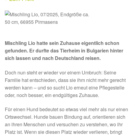
Kontakt & Rechtliches
Aktuelle Spenden 2026
Expan
Facebook
Ihre/Eure Spenden – Januar bis Juni 2026
Instagram
Spenden 2025
Mischling Lio hatte sein Zuhause eigentlich schon
gefunden. Er durfte das Tierheim in Bulgarien hinter
sich lassen und nach Deutschland reisen.
Juli bis Dezember 2025
Doch nun steht er wieder vor einem Umbruch: Seine
Januar bis Juni 2025
Familie hat entschieden, dass sie ihm nicht mehr gerecht
werden kann – und so sucht Lio erneut eine Pflegestelle
Spenden 2024
oder, noch besser, ein endgültiges Zuhause.
Juli bis Dezember 2024
Für einen Hund bedeutet so etwas viel mehr als nur einen
Ortswechsel. Hunde bauen Bindung auf, orientieren sich
Januar bis Juni 2024
an ihren Menschen und versuchen zu verstehen, wo ihr
Platz ist. Wenn sie diesen Platz wieder verlieren, bringt