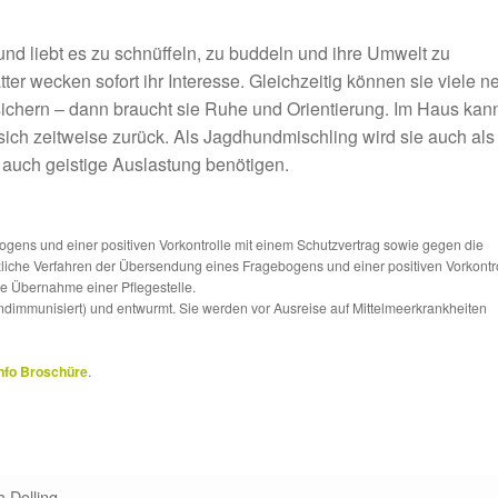
und liebt es zu schnüffeln, zu buddeln und ihre Umwelt zu
ter wecken sofort ihr Interesse. Gleichzeitig können sie viele n
chern – dann braucht sie Ruhe und Orientierung. Im Haus kann
ich zeitweise zurück. Als Jagdhundmischling wird sie auch als
 auch geistige Auslastung benötigen.
ns und einer positiven Vorkontrolle mit einem Schutzvertrag sowie gegen die
tzliche Verfahren der Übersendung eines Fragebogens und einer positiven Vorkontr
die Übernahme einer Pflegestelle.
ndimmunisiert) und entwurmt. Sie werden vor Ausreise auf Mittelmeerkrankheiten
nfo Broschüre
.
 Dolling