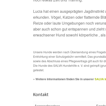
Lucia hat einen ausgeprägten Jagdinstinkt 
erkunden. Vögel, Katzen oder flatternde Blät
Reize oder laute Umgebungen noch verunsi
aber auch schon gut entspannen und zieht s
erwachsener Hund sowohl körperliche , als
Unsere Hunde werden nach Übersendung eines Frageboge
Entrichtung einer Schutzgebühr vermittelt. Das grundsä
sowie des Abschluss eines Pflegevertrags gilt auch für 
Die Hunde des SALVA Hundehilfe e. V. sind geimpft (gru
getestet.
» Weitere Informationen finden Sie in unserer
SALVA I
Kontakt
Ansprechpartner
Sandra