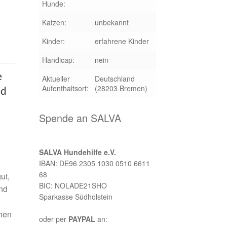
Hunde:
Katzen:
unbekannt
Kinder:
erfahrene Kinder
Handicap:
nein
e
Aktueller
Deutschland
Aufenthaltsort:
(28203 Bremen)
nd
Spende an SALVA
SALVA Hundehilfe e.V.
IBAN: DE96 2305 1030 0510 6611
68
ut,
BIC: NOLADE21SHO
end
Sparkasse Südholstein
chen
oder per
PAYPAL
an: