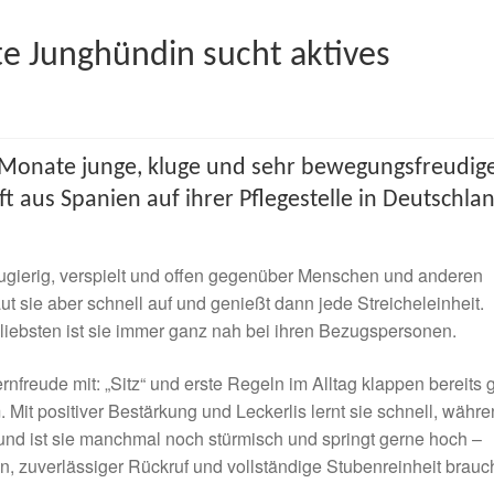
e Junghündin sucht aktives
nf Monate junge, kluge und sehr bewegungsfreudig
t aus Spanien auf ihrer Pflegestelle in Deutschla
 neugierig, verspielt und offen gegenüber Menschen und anderen
t sie aber schnell auf und genießt dann jede Streicheleinheit.
 liebsten ist sie immer ganz nah bei ihren Bezugspersonen.
nfreude mit: „Sitz“ und erste Regeln im Alltag klappen bereits g
 Mit positiver Bestärkung und Leckerlis lernt sie schnell, währ
und ist sie manchmal noch stürmisch und springt gerne hoch –
ben, zuverlässiger Rückruf und vollständige Stubenreinheit brau