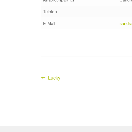
Telefon
E-Mail
sandra
Vorheriger
Lucky
Beitragsnavigation
Beitrag: