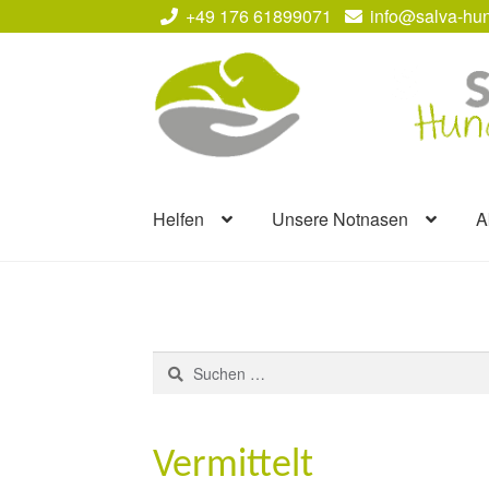
+49 176 61899071
info@salva-hun
Zur
Zum
Navigation
Inhalt
springen
springen
Helfen
Unsere Notnasen
A
Suchen
nach:
Vermittelt