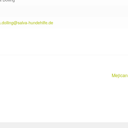
.dolling@salva-hundehilfe.de
Nächste
Mejican
Beitrag: