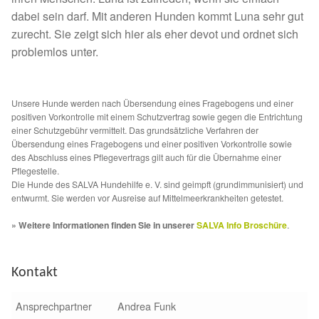
Fördermitgliedschaft
dabei sein darf. Mit anderen Hunden kommt Luna sehr gut
zurecht. Sie zeigt sich hier als eher devot und ordnet sich
Tierschutz
problemlos unter.
Auslandstierschutz
Unsere Hunde werden nach Übersendung eines Fragebogens und einer
Schutzgebühr
positiven Vorkontrolle mit einem Schutzvertrag sowie gegen die Entrichtung
einer Schutzgebühr vermittelt. Das grundsätzliche Verfahren der
Übersendung eines Fragebogens und einer positiven Vorkontrolle sowie
Unsere Notnasen
des Abschluss eines Pflegevertrags gilt auch für die Übernahme einer
Pflegestelle.
Die Hunde des SALVA Hundehilfe e. V. sind geimpft (grundimmunisiert) und
Notnasen in Deutschland
entwurmt. Sie werden vor Ausreise auf Mittelmeerkrankheiten getestet.
» Weitere Informationen finden Sie in unserer
SALVA Info Broschüre
.
Notnasen noch im Ausland
Notnasen mit Handicap
Kontakt
Wichtige Gedanken vor der Adoption
Ansprechpartner
Andrea Funk