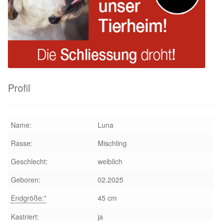
Glückliche Fellnasen
Happy End Stories
Regenbogenbrücke
Aktuelles
Profil
SALVA News
Name:
Luna
Reiseberichte
Rasse:
Mischling
Kreativprojekte
Geschlecht:
weiblich
Geboren:
02.2025
Unsere Partnertierheime
Endgröße:*
45 cm
Partnertierheim La Linea in Spanien
Kastriert:
ja