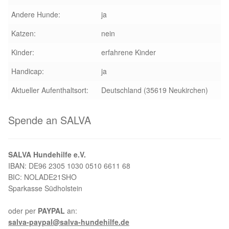
Andere Hunde:
ja
Aktion „Hilfe La Linea“
Katzen:
nein
Updates „Hilfe La Linea“
Kinder:
erfahrene Kinder
Handicap:
ja
Partnertierheim in Bulgarien
Aktueller Aufenthaltsort:
Deutschland (35619 Neukirchen)
Partnertierheim in Polen
Spende an SALVA
SALVA Hundehilfe e.V.
IBAN: DE96 2305 1030 0510 6611 68
BIC: NOLADE21SHO
Sparkasse Südholstein
oder per
PAYPAL
an:
salva-paypal@salva-hundehilfe.de