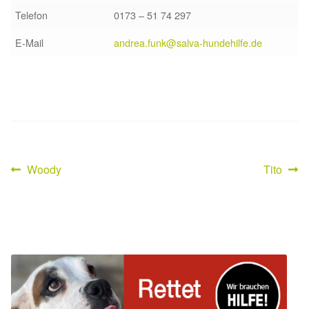
Telefon
0173 – 51 74 297
Sicherheitsgeschirr
E-Mail
andrea.funk@salva-hundehilfe.de
Mittelmeerkrankheiten
Leishmaniose
Qualzucht bei Hunden
Sonderfarben bei Hunden
Vorheriger
Nächster
Woody
Tito
Beitragsnavigation
Beitrag:
Beitrag:
Zwingerhusten
Ablauf Adoption
Info Broschüre – SALVA Hundehilfe e.V.