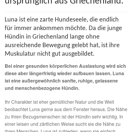
ursprünglich aus Griechenland.
Spenden 2023
Luna ist eine zarte Hundeseele, die endlich
Juli bis Dezember 2023
für immer ankommen möchte. Da die junge
Hündin in Griechenland lange ohne
Januar bis Juni 2023
ausreichende Bewegung gelebt hat, ist ihre
Muskulatur nicht gut ausgebildet.
Spenden 2022
Bei einer gesunden körperlichen Auslastung wird sich
Juli bis Dezember 2022
diese aber längerfristig wieder aufbauen lassen. Luna
ist eine außergewöhnlich sanfte, ruhige, gelassene
Januar bis Juni 2022
und menschenbezogene Hündin.
Spenden 2021
Ihr Charakter ist eher gemütlicher Natur und die Welt
beobachtet Luna gerne aus dem Fenster heraus. Die Nähe
zu ihren Bezugsmenschen ist der Hündin sehr wichtig. In
Juli bis Dezember 2021
einer leisen und zärtlichen Weise sucht sie die Nähe zu
ihren Menschen. Luna ist zufrieden, wenn sie einfach