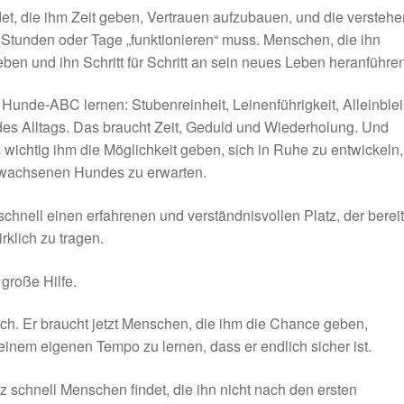
det, die ihm Zeit geben, Vertrauen aufzubauen, und die verstehe
 Stunden oder Tage „funktionieren“ muss. Menschen, die ihn
ben und ihn Schritt für Schritt an sein neues Leben heranführen
nde-ABC lernen: Stubenreinheit, Leinenführigkeit, Alleinble
 des Alltags. Das braucht Zeit, Geduld und Wiederholung. Und
 wichtig ihm die Möglichkeit geben, sich in Ruhe zu entwickeln,
 erwachsenen Hundes zu erwarten.
nell einen erfahrenen und verständnisvollen Platz, der bereit 
rklich zu tragen.
große Hilfe.
h. Er braucht jetzt Menschen, die ihm die Chance geben,
inem eigenen Tempo zu lernen, dass er endlich sicher ist.
nz schnell Menschen findet, die ihn nicht nach den ersten