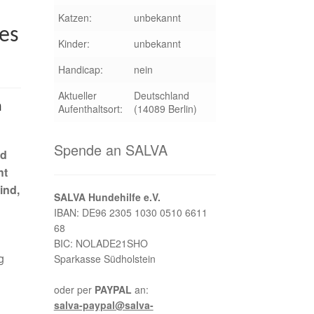
Katzen:
unbekannt
es
Kinder:
unbekannt
Handicap:
nein
Aktueller
Deutschland
n
Aufenthaltsort:
(14089 Berlin)
Spende an SALVA
nd
ht
ind,
SALVA Hundehilfe e.V.
IBAN: DE96 2305 1030 0510 6611
68
BIC: NOLADE21SHO
g
Sparkasse Südholstein
oder per
PAYPAL
an:
salva-paypal@salva-