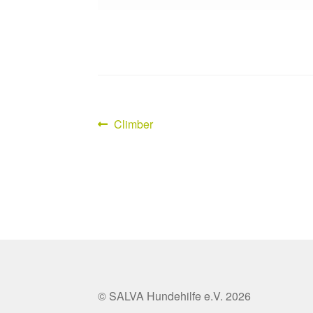
Vorheriger
Climber
Beitragsnavigation
Beitrag:
© SALVA Hundehilfe e.V. 2026