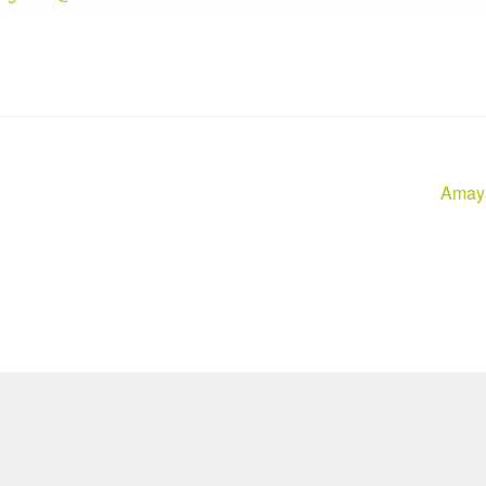
Nächs
Amay
Beitra