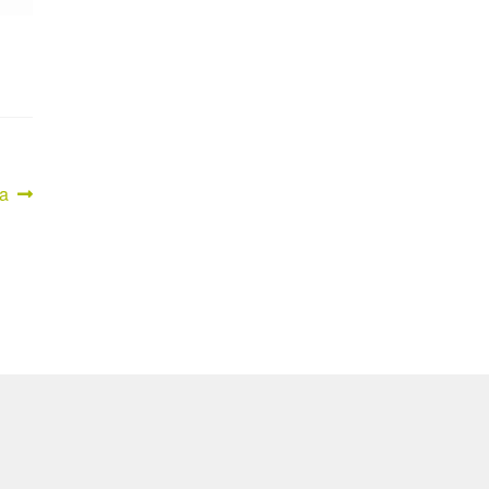
ter
a
g: