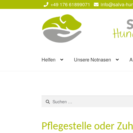
+49 176 61899071
info@salva-hun
Zur
Zum
Navigation
Inhalt
springen
springen
Helfen
Unsere Notnasen
A
Suchen
nach:
Pflegestelle oder Zu