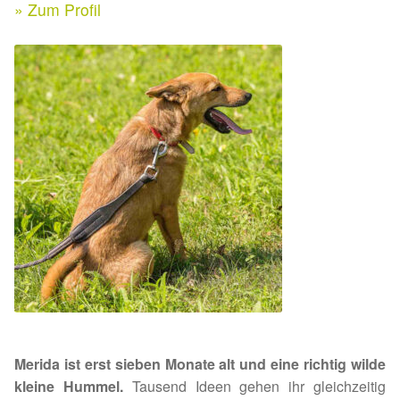
Expan
» Zum Profil
Kontakt & Rechtliches
Aktuelle Spenden 2026
Expan
Facebook
Ihre/Eure Spenden – Januar bis Juni 2026
Instagram
Spenden 2025
Juli bis Dezember 2025
Januar bis Juni 2025
Spenden 2024
Juli bis Dezember 2024
Merida ist erst sieben Monate alt und eine richtig wilde
Januar bis Juni 2024
kleine Hummel.
Tausend Ideen gehen ihr gleichzeitig