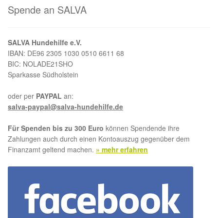
Spende an SALVA
Aktion „Hilfe La Linea“
SALVA Hundehilfe e.V.
Updates „Hilfe La Linea“
IBAN: DE96 2305 1030 0510 6611 68
BIC: NOLADE21SHO
Partnertierheim in Bulgarien
Sparkasse Südholstein
Partnertierheim in Polen
oder per
PAYPAL
an:
salva-paypal@salva-hundehilfe.de
Für Spenden bis zu 300 Euro
können Spendende ihre
Zahlungen auch durch einen Kontoauszug gegenüber dem
Finanzamt geltend machen.
» mehr erfahren