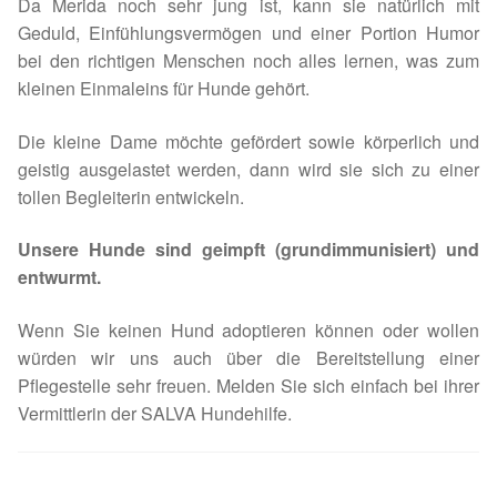
Fördermitgliedschaft
Da Merida noch sehr jung ist, kann sie natürlich mit
Geduld, Einfühlungsvermögen und einer Portion Humor
bei den richtigen Menschen noch alles lernen, was zum
Tierschutz
kleinen Einmaleins für Hunde gehört.
Auslandstierschutz
Die kleine Dame möchte gefördert sowie körperlich und
geistig ausgelastet werden, dann wird sie sich zu einer
Schutzgebühr
tollen Begleiterin entwickeln.
Unsere Notnasen
Unsere Hunde sind geimpft (grundimmunisiert) und
entwurmt.
Notnasen in Deutschland
Wenn Sie keinen Hund adoptieren können oder wollen
Notnasen noch im Ausland
würden wir uns auch über die Bereitstellung einer
Pflegestelle sehr freuen. Melden Sie sich einfach bei ihrer
Vermittlerin der SALVA Hundehilfe.
Notnasen mit Handicap
Wichtige Gedanken vor der Adoption