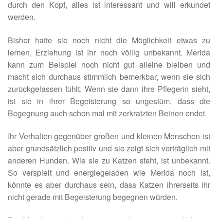
durch den Kopf, alles ist interessant und will erkundet
Spenden 2023
werden.
Juli bis Dezember 2023
Bisher hatte sie noch nicht die Möglichkeit etwas zu
lernen, Erziehung ist ihr noch völlig unbekannt. Merida
kann zum Beispiel noch nicht gut alleine bleiben und
Januar bis Juni 2023
macht sich durchaus stimmlich bemerkbar, wenn sie sich
zurückgelassen fühlt. Wenn sie dann ihre Pflegerin sieht,
Spenden 2022
ist sie in ihrer Begeisterung so ungestüm, dass die
Begegnung auch schon mal mit zerkratzten Beinen endet.
Juli bis Dezember 2022
Ihr Verhalten gegenüber großen und kleinen Menschen ist
Januar bis Juni 2022
aber grundsätzlich positiv und sie zeigt sich verträglich mit
anderen Hunden. Wie sie zu Katzen steht, ist unbekannt.
Spenden 2021
So verspielt und energiegeladen wie Merida noch ist,
könnte es aber durchaus sein, dass Katzen ihrerseits ihr
Juli bis Dezember 2021
nicht gerade mit Begeisterung begegnen würden.