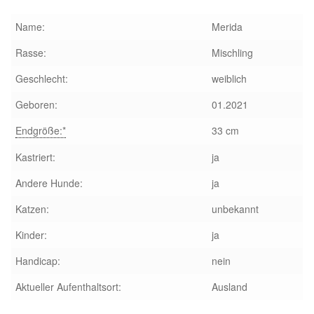
Glückliche Fellnasen
Name:
Merida
Happy End Stories
Rasse:
Mischling
Geschlecht:
weiblich
Regenbogenbrücke
Geboren:
01.2021
Aktuelles
Endgröße:*
33 cm
SALVA News
Kastriert:
ja
Andere Hunde:
ja
Reiseberichte
Katzen:
unbekannt
Kreativprojekte
Kinder:
ja
Handicap:
nein
Unsere Partnertierheime
Aktueller Aufenthaltsort:
Ausland
Partnertierheim La Linea in Spanien