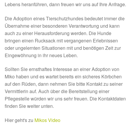
Lebens heranführen, dann freuen wir uns auf Ihre Anfrage.
Sicherheitsgeschirr
Die Adoption eines Tierschutzhundes bedeutet immer die
Mittelmeerkrankheiten
Übernahme einer besonderen Verantwortung und kann
auch zu einer Herausforderung werden. Die Hunde
bringen einen Rucksack mit vergangenen Erlebnissen
Leishmaniose
oder ungelernten Situationen mit und benötigen Zeit zur
Eingewöhnung in ihr neues Leben.
Qualzucht bei Hunden
Sollten Sie ernsthaftes Interesse an einer Adoption von
Sonderfarben bei Hunden
Miko haben und es wartet bereits ein sicheres Körbchen
auf den Rüden, dann nehmen Sie bitte Kontakt zu seiner
Zwingerhusten
Vermittlerin auf. Auch über die Bereitstellung einer
Pflegestelle würden wir uns sehr freuen. Die Kontaktdaten
Ablauf Adoption
finden Sie weiter unten.
Info Broschüre – SALVA Hundehilfe e.V.
Hier geht's zu
Mikos Video