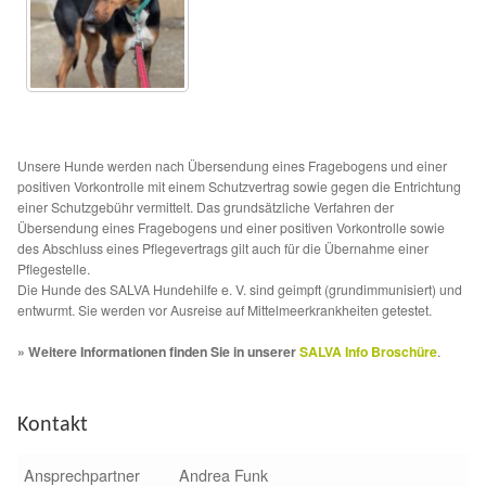
Aktion „Hilfe La Linea“
Updates „Hilfe La Linea“
Partnertierheim in Bulgarien
Unsere Hunde werden nach Übersendung eines Fragebogens und einer
positiven Vorkontrolle mit einem Schutzvertrag sowie gegen die Entrichtung
einer Schutzgebühr vermittelt. Das grundsätzliche Verfahren der
Partnertierheim in Polen
Übersendung eines Fragebogens und einer positiven Vorkontrolle sowie
des Abschluss eines Pflegevertrags gilt auch für die Übernahme einer
Pflegestelle.
Die Hunde des SALVA Hundehilfe e. V. sind geimpft (grundimmunisiert) und
entwurmt. Sie werden vor Ausreise auf Mittelmeerkrankheiten getestet.
» Weitere Informationen finden Sie in unserer
SALVA Info Broschüre
.
Kontakt
Ansprechpartner
Andrea Funk