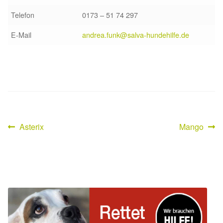
Telefon
0173 – 51 74 297
E-Mail
andrea.funk@salva-hundehilfe.de
Vorheriger
Nächster
Asterix
Mango
Beitragsnavigation
Beitrag:
Beitrag: