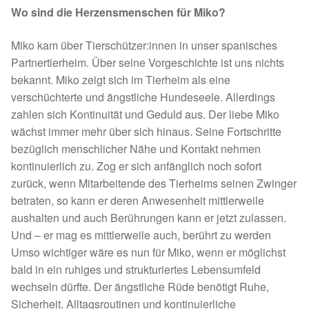
Wo sind die Herzensmenschen für Miko?
Spenden 2023
Miko kam über Tierschützer:innen in unser spanisches
Juli bis Dezember 2023
Partnertierheim. Über seine Vorgeschichte ist uns nichts
bekannt. Miko zeigt sich im Tierheim als eine
Januar bis Juni 2023
verschüchterte und ängstliche Hundeseele. Allerdings
zahlen sich Kontinuität und Geduld aus. Der liebe Miko
Spenden 2022
wächst immer mehr über sich hinaus. Seine Fortschritte
bezüglich menschlicher Nähe und Kontakt nehmen
Juli bis Dezember 2022
kontinuierlich zu. Zog er sich anfänglich noch sofort
zurück, wenn Mitarbeitende des Tierheims seinen Zwinger
betraten, so kann er deren Anwesenheit mittlerweile
Januar bis Juni 2022
aushalten und auch Berührungen kann er jetzt zulassen.
Und – er mag es mittlerweile auch, berührt zu werden
Spenden 2021
Umso wichtiger wäre es nun für Miko, wenn er möglichst
bald in ein ruhiges und strukturiertes Lebensumfeld
Juli bis Dezember 2021
wechseln dürfte. Der ängstliche Rüde benötigt Ruhe,
Sicherheit, Alltagsroutinen und kontinuierliche