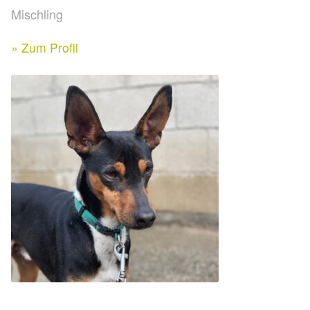
Expan
Mischling
Kontakt & Rechtliches
Aktuelle Spenden 2026
Expan
» Zum Profil
Facebook
Ihre/Eure Spenden – Januar bis Juni 2026
Instagram
Spenden 2025
Juli bis Dezember 2025
Januar bis Juni 2025
Spenden 2024
Juli bis Dezember 2024
Januar bis Juni 2024