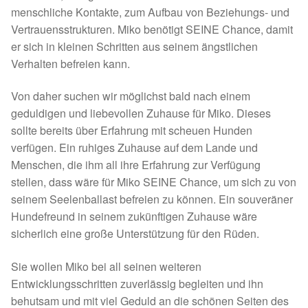
Fördermitgliedschaft
menschliche Kontakte, zum Aufbau von Beziehungs- und
Vertrauensstrukturen. Miko benötigt SEINE Chance, damit
Tierschutz
er sich in kleinen Schritten aus seinem ängstlichen
Verhalten befreien kann.
Auslandstierschutz
Von daher suchen wir möglichst bald nach einem
Schutzgebühr
geduldigen und liebevollen Zuhause für Miko. Dieses
sollte bereits über Erfahrung mit scheuen Hunden
verfügen. Ein ruhiges Zuhause auf dem Lande und
Unsere Notnasen
Menschen, die ihm all ihre Erfahrung zur Verfügung
stellen, dass wäre für Miko SEINE Chance, um sich zu von
Notnasen in Deutschland
seinem Seelenballast befreien zu können. Ein souveräner
Hundefreund in seinem zukünftigen Zuhause wäre
Notnasen noch im Ausland
sicherlich eine große Unterstützung für den Rüden.
Notnasen mit Handicap
Sie wollen Miko bei all seinen weiteren
Entwicklungsschritten zuverlässig begleiten und ihn
Wichtige Gedanken vor der Adoption
behutsam und mit viel Geduld an die schönen Seiten des